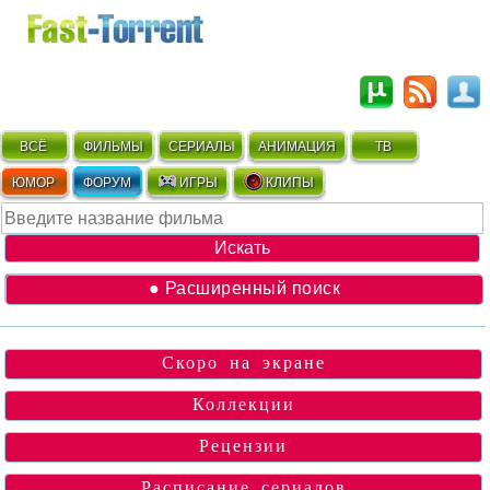
ВСЁ
ФИЛЬМЫ
СЕРИАЛЫ
АНИМАЦИЯ
ТВ
ЮМОР
ФОРУМ
ИГРЫ
КЛИПЫ
● Расширенный поиск
Скоро на экране
Коллекции
Рецензии
Расписание сериалов