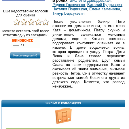
В ролях
:
Виолетта Давыдовская
,
Родион Галюченко
,
Виталий Кудрявцев
,
Наталия Подвицкая
,
Елена Каменкова
,
Еще недостаточно голосов
Тимур Барсукевич
для оценки
После увольнения банкир Петр
становится домохозяином, а его жена
Катя – добытчиком. Петру скучно и
Можете оставить свой голос
унизительно заниматься женскими
отметив одну из звездочек.
делами, еще и Катина свекровь
подогревает конфликт: обвиняет ее в
измене. В доме воцаряется война,
которая приводит к уходу Петра. Дети
Рекомендаций
0
Леша и Лена тяжело переносят
расставание родителей. Друг семьи
Слава во всем поддерживает Катю и
оказывает ей знаки внимания, вызывая
ревность Петра. Он в отместку начинает
встречаться мамой Лешиного друга из
детского сада. Кажется, что развод
неизбежен…
Фильм в коллекциях