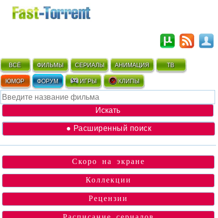
ВСЁ
ФИЛЬМЫ
СЕРИАЛЫ
АНИМАЦИЯ
ТВ
ЮМОР
ФОРУМ
ИГРЫ
КЛИПЫ
● Расширенный поиск
Скоро на экране
Коллекции
Рецензии
Расписание сериалов