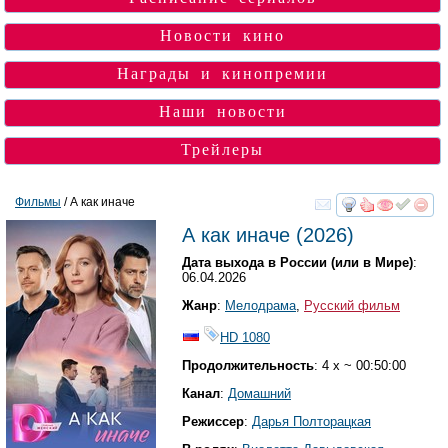
Новости кино
Награды и кинопремии
Наши новости
Трейлеры
Фильмы
/ А как иначе
смотреть
инте
А как иначе
(2026)
Дата выхода в России (или в Мире)
:
06.04.2026
Жанр
:
Мелодрама
,
Русский фильм
HD 1080
Продолжительность
: 4 х ~ 00:50:00
Канал
:
Домашний
Режиссер
:
Дарья Полторацкая