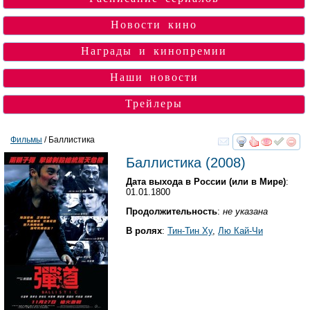
Новости кино
Награды и кинопремии
Наши новости
Трейлеры
Фильмы
/ Баллистика
смотреть
инте
Баллистика
(2008)
Дата выхода в России (или в Мире)
:
01.01.1800
Продолжительность
:
не указана
В ролях
:
Тин-Тин Ху
,
Лю Кай-Чи