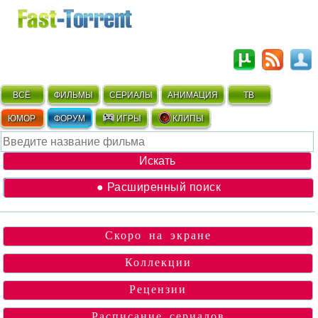
ВСЁ
ФИЛЬМЫ
СЕРИАЛЫ
АНИМАЦИЯ
ТВ
ЮМОР
ФОРУМ
ИГРЫ
КЛИПЫ
● Расширенный поиск
Скоро на экране
Коллекции
Рецензии
Расписание сериалов