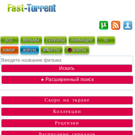
ВСЁ
ФИЛЬМЫ
СЕРИАЛЫ
АНИМАЦИЯ
ТВ
ЮМОР
ФОРУМ
ИГРЫ
КЛИПЫ
● Расширенный поиск
Скоро на экране
Коллекции
Рецензии
Расписание сериалов