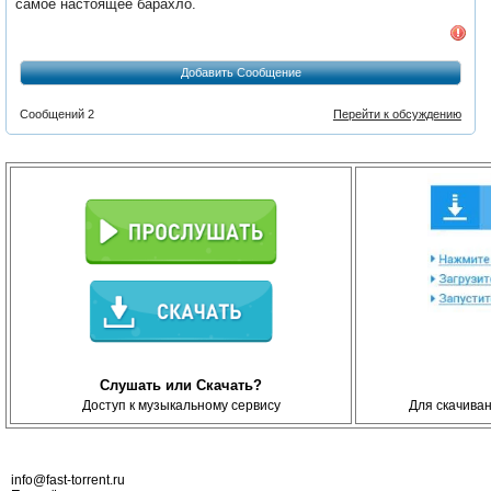
самое настоящее барахло.
Добавить Сообщение
Сообщений 2
Перейти к обсуждению
Слушать или Скачать?
Доступ к музыкальному сервису
Для скачива
info@fast-torrent.ru