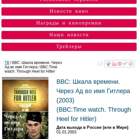
Новости кино
Награды и кинопремии
Наши новости
Трейлеры
ТВ
/ BBC: Шкала времени. Через
Ад во имя Гитлера / BBC:Time
смотреть
инте
watch. Through Heel for Hitler
BBC: Шкала времени.
Через Ад во имя Гитлера
(2003)
(
BBC:Time watch. Through
Heel for Hitler
)
Дата выхода в России (или в Мире)
:
01.01.2003