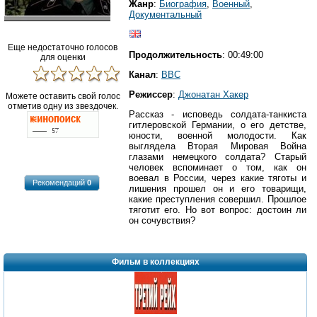
Жанр
:
Биография
,
Военный
,
Документальный
Еще недостаточно голосов
Продолжительность
: 00:49:00
для оценки
Канал
:
BBC
Режиссер
:
Джонатан Хакер
Можете оставить свой голос
отметив одну из звездочек.
Рассказ - исповедь солдата-танкиста
гитлеровской Германии, о его детстве,
юности, военной молодости. Как
выглядела Вторая Мировая Война
глазами немецкого солдата? Старый
человек вспоминает о том, как он
воевал в России, через какие тяготы и
Рекомендаций
0
лишения прошел он и его товарищи,
какие преступления совершил. Прошлое
тяготит его. Но вот вопрос: достоин ли
он сочувствия?
Фильм в коллекциях