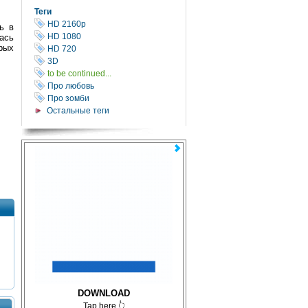
Теги
HD 2160р
ь в
HD 1080
ась
рых
HD 720
3D
to be continued...
Про любовь
Про зомби
Остальные теги
DOWNLOAD
Tap here 👆