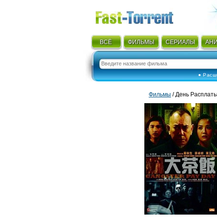
ВСЁ
ФИЛЬМЫ
СЕРИАЛЫ
АН
● Расш
Фильмы
/ День Расплаты 