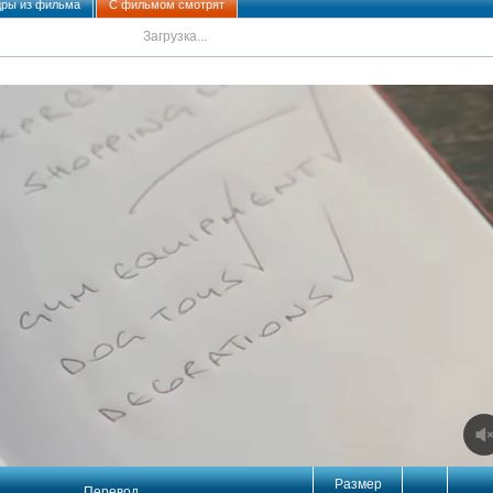
дры из фильма
С фильмом смотрят
Загрузка...
Размер
Перевод