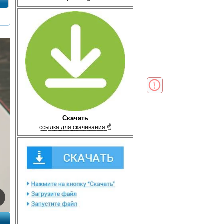
Скачать
с̲с̲ы̲л̲к̲а̲ ̲д̲л̲я̲ ̲с̲к̲а̲ч̲и̲в̲а̲н̲и̲я̲ ☝