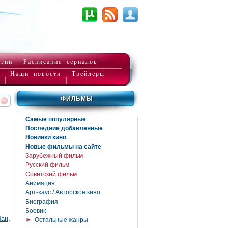
нзии
Расписание сериалов
Наши новости
Трейлеры
ФИЛЬМЫ
реть
интересует
Самые популярные
Последние добавленные
Новинки кино
Новые фильмы на сайте
Зарубежный фильм
Русский фильм
Советский фильм
Анимация
Арт-хаус / Авторское кино
Биография
Боевик
Чан
,
Остальные жанры