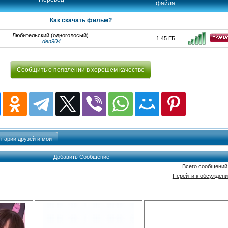
файла
Как скачать фильм?
Любительский (одноголосый)
1.45 ГБ
den904
Сообщить о появлении в хорошем качестве
тарии друзей и мои
Добавить Сообщение
Всего сообщений
Перейти к обсужден