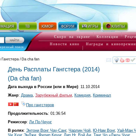
ИМАЦИЯ
ТВ
ЮМОР
ФОРУМ
ИГРЫ
КЛИПЫ
Скоро на экране
Коллекции
Реце
Новости кино
Награды и кинопремии
иренный поиск
Гангстера / Da cha fan
смот
День Расплаты Гангстера
(2014)
(
Da cha fan
)
Дата выхода в России (или в Мире)
: 11.10.2014
Жанр
:
Драма
,
Зарубежный фильм
,
Комедия
,
Криминал
Про гангстеров
Продолжительность
: 01:36:54
Режиссер
:
Ли По-Чеунг
В ролях
:
Энтони Вонг Чау-Санг
,
Чарлин Чой
,
Ю-Нам Вонг
,
Уай-Ман 
Чи Хунг ЭнДжи
,
Филип Кеунг
,
Дип Нг
,
Вэй Аи
,
Танг Чо «Джо» Чунг
,