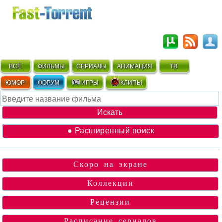
ВСЁ
ФИЛЬМЫ
СЕРИАЛЫ
АНИМАЦИЯ
ТВ
ЮМОР
ФОРУМ
ИГРЫ
КЛИПЫ
● Расширенный поиск
Скоро на экране
Коллекции
Рецензии
Расписание сериалов