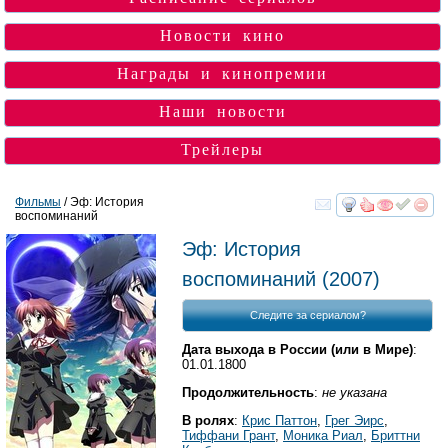
Новости кино
Награды и кинопремии
Наши новости
Трейлеры
Фильмы
/ Эф: История
воспоминаний
смотреть
инте
Эф: История
воспоминаний
(2007)
Следите за сериалом?
Дата выхода в России (или в Мире)
:
01.01.1800
Продолжительность
:
не указана
В ролях
:
Крис Паттон
,
Грег Эирс
,
Тиффани Грант
,
Моника Риал
,
Бриттни