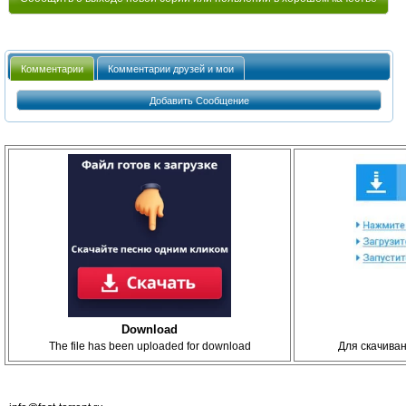
Комментарии
Комментарии друзей и мои
Добавить Сообщение
Download
The file has been uploaded for download
Для скачива