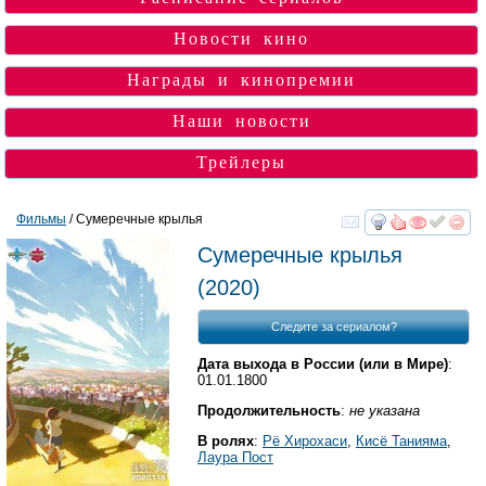
Новости кино
Награды и кинопремии
Наши новости
Трейлеры
Фильмы
/ Сумеречные крылья
смотреть
инте
Сумеречные крылья
(2020)
Следите за сериалом?
Дата выхода в России (или в Мире)
:
01.01.1800
Продолжительность
:
не указана
В ролях
:
Рё Хирохаси
,
Кисё Танияма
,
Лаура Пост