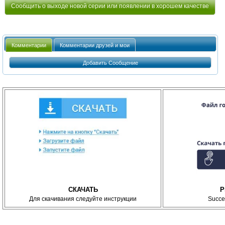
Сообщить о выходе новой серии или появлении в хорошем качестве
Комментарии
Комментарии друзей и мои
Добавить Сообщение
СКАЧАТЬ
P
Для скачивания следуйте инструкции
Succe