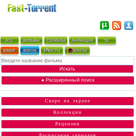
ВСЁ
ФИЛЬМЫ
СЕРИАЛЫ
АНИМАЦИЯ
ТВ
ЮМОР
ФОРУМ
ИГРЫ
КЛИПЫ
● Расширенный поиск
Скоро на экране
Коллекции
Рецензии
Расписание сериалов