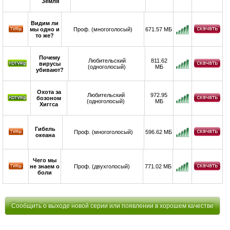
Земля
Видим ли
мы одно и
Проф. (многоголосый)
671.57 МБ
то же?
Почему
Любительский
811.62
вирусы
(одноголосый)
МБ
убивают?
Охота за
Любительский
972.95
бозоном
(одноголосый)
МБ
Хиггса
Гибель
Проф. (многоголосый)
596.62 МБ
океана
Чего мы
не знаем о
Проф. (двухголосый)
771.02 МБ
боли
Сообщить о выходе новой серии или появлении в хорошем качестве