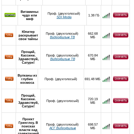
Витамины:
Проф. (двухголосый)
чудо или
1.38 ГБ
SDI Media
миф
Юпитер
Проф. (двухголосый)
662.68
раскрывает
Видеофильм ТВ
МБ
свои тайны
Прощай,
Кассини.
Проф. (двухголосый)
670.84
Здравствуй,
Видеофильм ТВ
МБ
Сатурн!
Вулканы из
глубин
Проф. (двухголосый)
691.48 МБ
космоса
Прощай,
Кассини.
720.19
Проф. (двухголосый)
Здравствуй,
МБ
Сатурн!
Проект
Гринглоу. В
Проф. (двухголосый)
698.57
поисках
АСГ Видеофильм
МБ
власти над
гравитацией