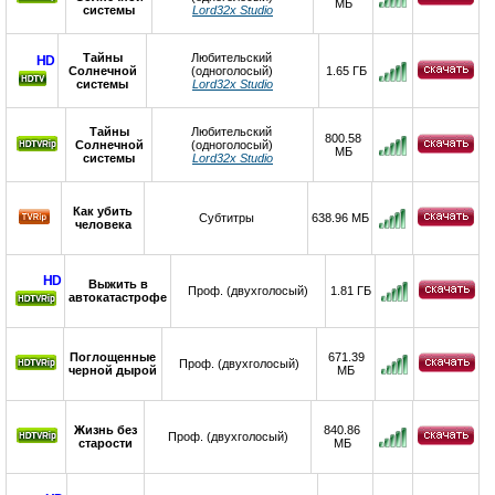
МБ
системы
Lord32x Studio
Тайны
Любительский
HD
Солнечной
(одноголосый)
1.65 ГБ
системы
Lord32x Studio
Тайны
Любительский
800.58
Солнечной
(одноголосый)
МБ
системы
Lord32x Studio
Как убить
Субтитры
638.96 МБ
человека
HD
Выжить в
Проф. (двухголосый)
1.81 ГБ
автокатастрофе
Поглощенные
671.39
Проф. (двухголосый)
черной дырой
МБ
Жизнь без
840.86
Проф. (двухголосый)
старости
МБ