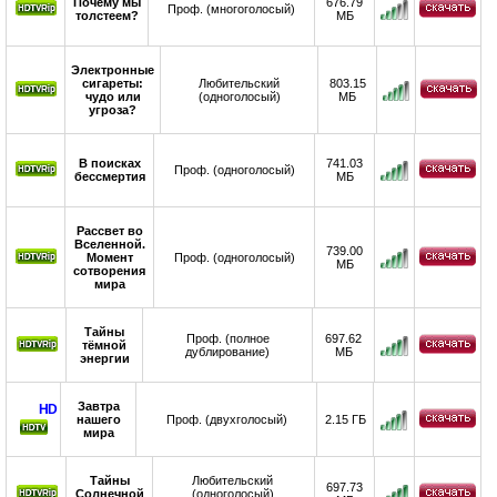
Почему мы
676.79
Проф. (многоголосый)
толстеем?
МБ
Электронные
сигареты:
Любительский
803.15
чудо или
(одноголосый)
МБ
угроза?
В поисках
741.03
Проф. (одноголосый)
бессмертия
МБ
Рассвет во
Вселенной.
739.00
Момент
Проф. (одноголосый)
МБ
сотворения
мира
Тайны
Проф. (полное
697.62
тёмной
дублирование)
МБ
энергии
Завтра
HD
нашего
Проф. (двухголосый)
2.15 ГБ
мира
Тайны
Любительский
697.73
Солнечной
(одноголосый)