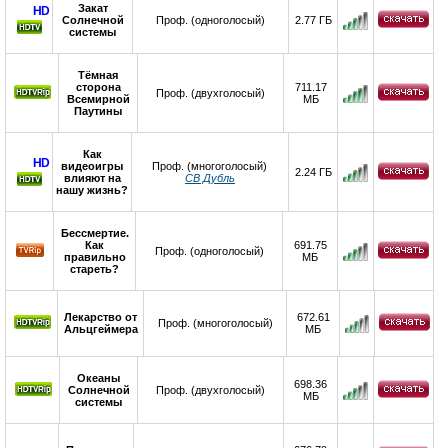
Закат
HD
Солнечной
Проф. (одноголосый)
2.77 ГБ
системы
Тёмная
сторона
711.17
Проф. (двухголосый)
Всемирной
МБ
Паутины
Как
HD
видеоигры
Проф. (многоголосый)
2.24 ГБ
влияют на
СВ Дубль
нашу жизнь?
Бессмертие.
Как
691.75
Проф. (одноголосый)
правильно
МБ
стареть?
Лекарство от
672.61
Проф. (многоголосый)
Альцгеймера
МБ
Океаны
698.36
Солнечной
Проф. (двухголосый)
МБ
системы