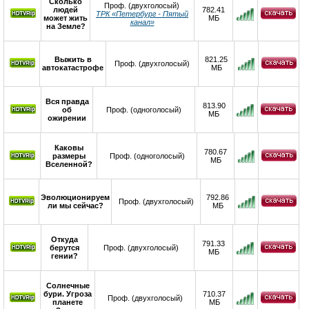
Сколько
Проф. (двухголосый)
людей
782.41
ТРК «Петербург - Пятый
может жить
МБ
канал»
на Земле?
Выжить в
821.25
Проф. (двухголосый)
автокатастрофе
МБ
Вся правда
813.90
об
Проф. (одноголосый)
МБ
ожирении
Каковы
780.67
размеры
Проф. (одноголосый)
МБ
Вселенной?
Эволюционируем
792.86
Проф. (двухголосый)
ли мы сейчас?
МБ
Откуда
791.33
берутся
Проф. (двухголосый)
МБ
гении?
Солнечные
бури. Угроза
710.37
Проф. (двухголосый)
планете
МБ