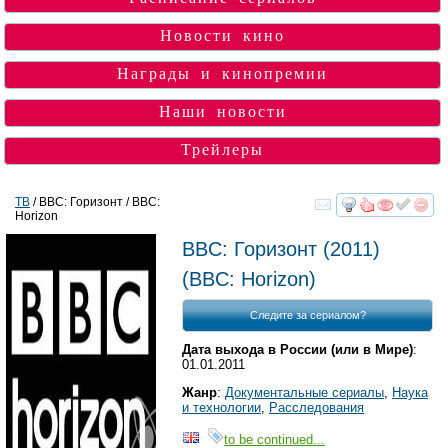
Новости кино
Награды и кинопремии
Наши новости
Трейлеры
ТВ
/ BBC: Горизонт / BBC:
Horizon
смотреть
инте
BBC: Горизонт
(2011)
(
BBC: Horizon
)
Следите за сериалом?
Дата выхода в России (или в Мире)
:
01.01.2011
Жанр
:
Документальные сериалы
,
Наука
и технологии
,
Расследования
to be continued...