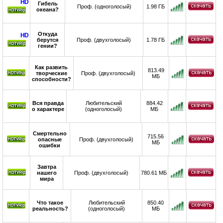
HD
Гибель
Проф. (одноголосый)
1.98 ГБ
океана?
Откуда
HD
берутся
Проф. (двухголосый)
1.78 ГБ
гении?
Как развить
813.49
творческие
Проф. (двухголосый)
МБ
способности?
Вся правда
Любительский
884.42
о характере
(одноголосый)
МБ
Смертельно
715.56
опасные
Проф. (двухголосый)
МБ
ошибки
Завтра
нашего
Проф. (двухголосый)
780.61 МБ
мира
Что такое
Любительский
850.40
реальность?
(одноголосый)
МБ