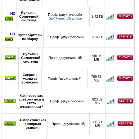
Вулканы
HD
Проф. (двухголосый)
Солнечной
2.42 ГБ
SDI Media
,
СВ Дубль
системы
HD
Путеводитель
Проф. (двухголосый)
2.84 ГБ
по Марсу
Вулканы
748.05
Солнечной
Проф. (двухголосый)
МБ
системы
Секреты
769.51
ухода за
Проф. (двухголосый)
МБ
волосами
Как перестать
тревожиться и
623.32
Проф. (двухголосый)
стать
МБ
счастливым?
Антарктическая
711.71
полярная
Проф. (двухголосый)
МБ
станция