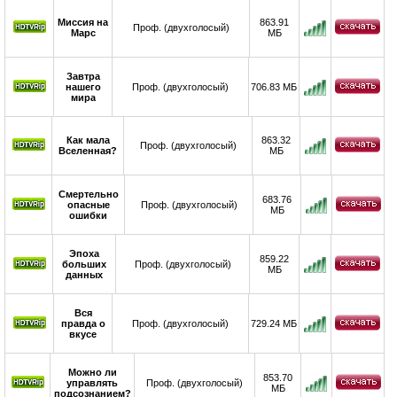
Миссия на
863.91
Проф. (двухголосый)
Марс
МБ
Завтра
нашего
Проф. (двухголосый)
706.83 МБ
мира
Как мала
863.32
Проф. (двухголосый)
Вселенная?
МБ
Смертельно
683.76
опасные
Проф. (двухголосый)
МБ
ошибки
Эпоха
859.22
больших
Проф. (двухголосый)
МБ
данных
Вся
правда о
Проф. (двухголосый)
729.24 МБ
вкусе
Можно ли
853.70
управлять
Проф. (двухголосый)
МБ
подсознанием?