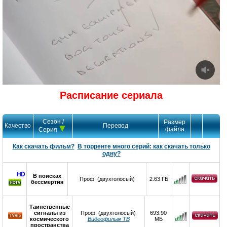
Расписание сериала
Сезон /
Размер
Качество
Перевод
файла
Серия
Как скачать фильм?
В торренте много серий: как скачать только
одну?
HD
В поисках
Проф. (двухголосый)
2.63 ГБ
бессмертия
Таинственные
сигналы из
Проф. (двухголосый)
693.90
космического
Видеофильм ТВ
МБ
пространства