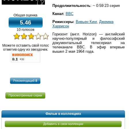
Продолжительность
: ~ 0:59:23 серия
Канал
:
BBC
Общая оценка
5.46
Режиссеры
:
Вивьен Кинг
,
Джемма
Харрисон
10 голосов
Горизонт (англ. Horizon) — английский
научно-популярный и философский
документальный телесериал на
Можете оставить свой голос
телеканале BBC. В эфир впервые
отметив одну из звездочек.
вышел 2 мая 1964 года.
Рекомендаций
8
Просмотренные серии
Фильм в коллекциях
Добавить в свои коллекции