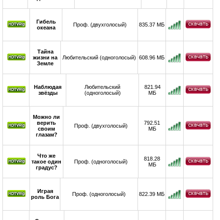
Гибель
Проф. (двухголосый)
835.37 МБ
океана
Тайна
жизни на
Любительский (одноголосый)
608.96 МБ
Земле
Наблюдая
Любительский
821.94
звёзды
(одноголосый)
МБ
Можно ли
верить
792.51
Проф. (двухголосый)
своим
МБ
глазам?
Что же
818.28
такое один
Проф. (одноголосый)
МБ
градус?
Играя
Проф. (одноголосый)
822.39 МБ
роль Бога