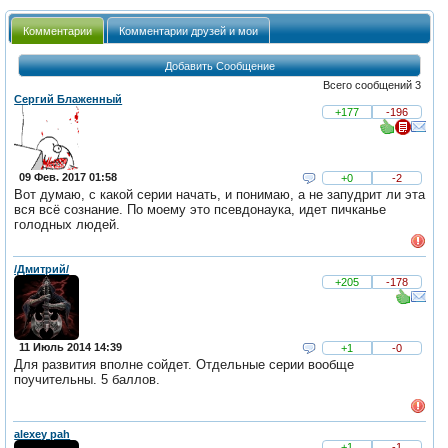
Комментарии
Комментарии друзей и мои
Добавить Сообщение
Всего сообщений 3
Сергий Блаженный
+177
-196
09 Фев. 2017 01:58
+0
-2
Вот думаю, с какой серии начать, и понимаю, а не запудрит ли эта
вся всё сознание. По моему это псевдонаука, идет пичканье
голодных людей.
/Дмитрий/
+205
-178
11 Июль 2014 14:39
+1
-0
Для развития вполне сойдет. Отдельные серии вообще
поучительны. 5 баллов.
alexey pah
+1
-1