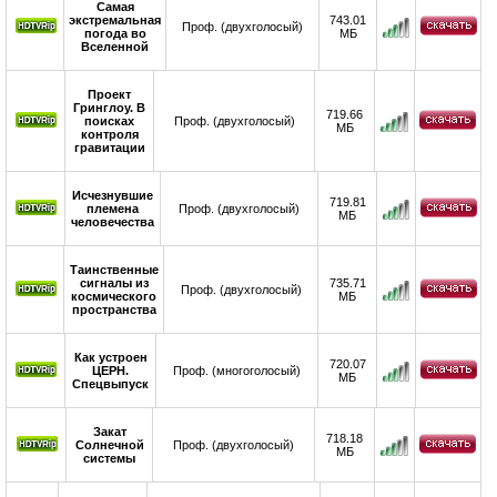
Самая
экстремальная
743.01
Проф. (двухголосый)
погода во
МБ
Вселенной
Проект
Гринглоу. В
719.66
поисках
Проф. (двухголосый)
МБ
контроля
гравитации
Исчезнувшие
719.81
племена
Проф. (двухголосый)
МБ
человечества
Таинственные
сигналы из
735.71
Проф. (двухголосый)
космического
МБ
пространства
Как устроен
720.07
ЦЕРН.
Проф. (многоголосый)
МБ
Спецвыпуск
Закат
718.18
Солнечной
Проф. (двухголосый)
МБ
системы