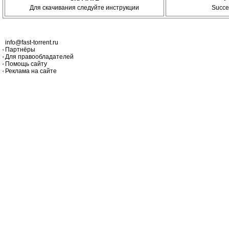
Для скачивания следуйте инструкции
Succe
info@fast-torrent.ru
Партнёры
Для правообладателей
Помощь сайту
Реклама на сайте