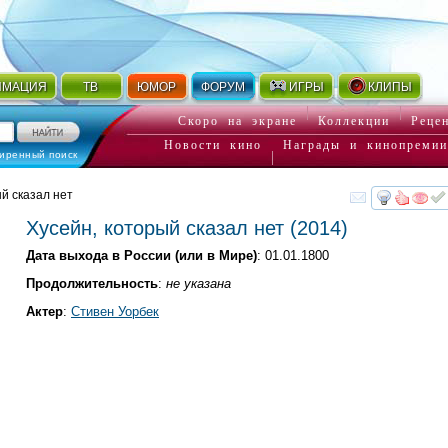
ИМАЦИЯ
ТВ
ЮМОР
ФОРУМ
ИГРЫ
КЛИПЫ
Скоро на экране
Коллекции
Реце
Новости кино
Награды и кинопремии
иренный поиск
ый сказал нет
смот
Хусейн, который сказал нет
(2014)
Дата выхода в России (или в Мире)
: 01.01.1800
Продолжительность
:
не указана
Актер
:
Стивен Уорбек