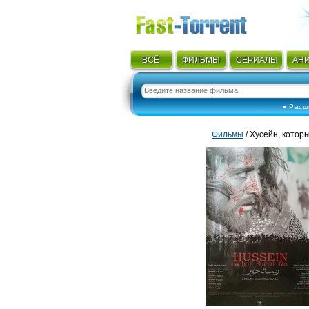
ВСЁ
ФИЛЬМЫ
СЕРИАЛЫ
АН
● Расш
Фильмы
/ Хусейн, котор