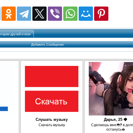
тарии друзей и мои
Добавить Сообщение
Слушать музыку
Дарья, 25 🍓
Скачать музыку
Сделаешь мне👅❓ в долг
останусь👄