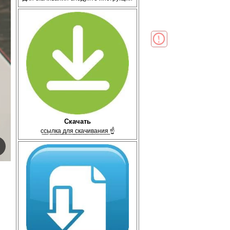
Скачать
с̲с̲ы̲л̲к̲а̲ ̲д̲л̲я̲ ̲с̲к̲а̲ч̲и̲в̲а̲н̲и̲я̲ ☝