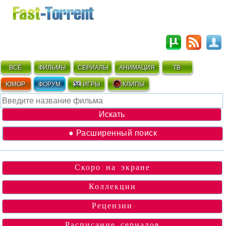
ВСЁ
ФИЛЬМЫ
СЕРИАЛЫ
АНИМАЦИЯ
ТВ
ЮМОР
ФОРУМ
ИГРЫ
КЛИПЫ
● Расширенный поиск
Скоро на экране
Коллекции
Рецензии
Расписание сериалов