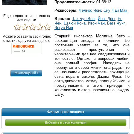
Продолжительность
: 01:38:13
Режиссеры
:
Феликс Чонг
,
Сиу Фай Мак
Еще недостаточно голосов
В ролях
:
Так-Бун Вонг
,
Йонг Донг
,
Ян
для оценки
Чен
,
Цзяюй Ксиа
,
Изон Чан
,
Базз Чунг
,
Энгус Йип
Старший инспектор Моллина Зето -
Можете оставить свой голос
восходящая звезда в полиции. Ее
отметив одну из звездочек.
постоянно хвалят за то, что она
раскрывает преступления с
характерными для нее хладнокровием и
точностью. Однако, в вопросах любви,
она полный профан. Находясь на
перепутье в своей жизни, она рада, что
ее назначили расследовать похищение
Рекомендаций
1
сына вора в законе, Джона Фока. Но
сотрудничество между полицейскими и
преступниками, в итоге, приводит к
конфликтам и столкновениям на каждом
шагу.
Фильм в коллекциях
Добавить в свои коллекции