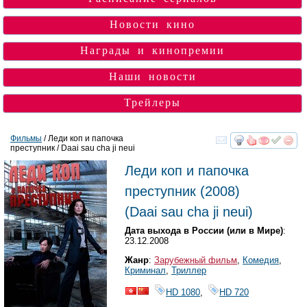
Новости кино
Награды и кинопремии
Наши новости
Трейлеры
Фильмы
/ Леди коп и папочка
преступник / Daai sau cha ji neui
смотреть
инте
Леди коп и папочка
преступник
(2008)
(
Daai sau cha ji neui
)
Дата выхода в России (или в Мире)
:
23.12.2008
Жанр
:
Зарубежный фильм
,
Комедия
,
Криминал
,
Триллер
HD 1080
,
HD 720