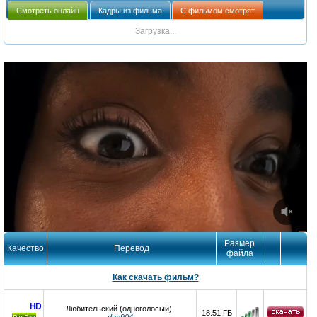
Смотреть онлайн
Кадры из фильма
С фильмом смотрят
Загрузка...
Размер
Качество
Перевод
файла
Как скачать фильм?
HD
Любительский (одноголосый)
18.51 ГБ