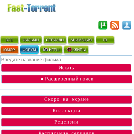
ВСЁ
ФИЛЬМЫ
СЕРИАЛЫ
АНИМАЦИЯ
ТВ
ЮМОР
ФОРУМ
ИГРЫ
КЛИПЫ
● Расширенный поиск
Скоро на экране
Коллекции
Рецензии
Расписание сериалов