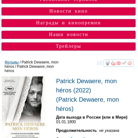
Новости кино
Награды и кинопремии
Наши новости
Трейлеры
Фильмы
/ Patrick Dewaere, mon
héros / Patrick Dewaere, mon
смотреть
инте
héros
Patrick Dewaere, mon
héros
(2022)
(
Patrick Dewaere, mon
héros
)
Дата выхода в России (или в Мире)
:
01.01.1800
Продолжительность
:
не указана