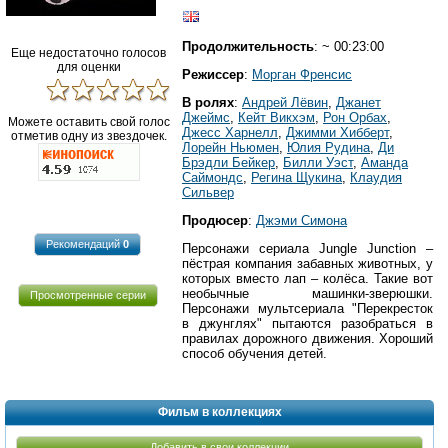
Продолжительность
: ~ 00:23:00
Еще недостаточно голосов
для оценки
Режиссер
:
Морган Френсис
В ролях
:
Андрей Лёвин
,
Джанет
Джеймс
,
Кейт Викхэм
,
Рон Орбах
,
Можете оставить свой голос
Джесс Харнелл
,
Джимми Хибберт
,
отметив одну из звездочек.
Лорейн Ньюмен
,
Юлия Рудина
,
Ди
Брэдли Бейкер
,
Билли Уэст
,
Аманда
Саймондс
,
Регина Щукина
,
Клаудия
Сильвер
Продюсер
:
Джэми Симона
Рекомендаций
0
Персонажи сериала Jungle Junction –
пёстрая компания забавных животных, у
которых вместо лап – колёса. Такие вот
необычные машинки-зверюшки.
Просмотренные серии
Персонажи мультсериала "Перекресток
в джунглях" пытаются разобраться в
правилах дорожного движения. Хороший
способ обучения детей.
Фильм в коллекциях
Добавить в свои коллекции