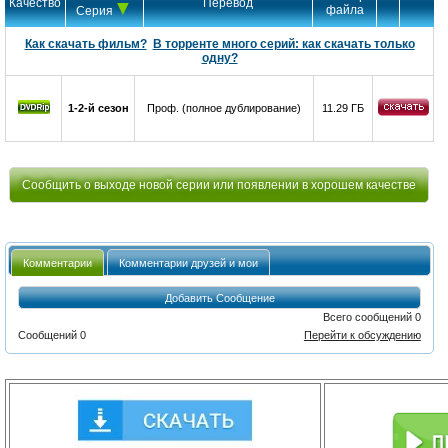
Качество
Перевод
файла
Серия
Как скачать фильм?
В торренте много серий: как скачать только
одну?
1-2-й сезон
Проф. (полное дублирование)
11.29 ГБ
Сообщить о выходе новой серии или появлении в хорошем качестве
Комментарии
Комментарии друзей и мои
Добавить Сообщение
Всего сообщений 0
Сообщений 0
Перейти к обсуждению