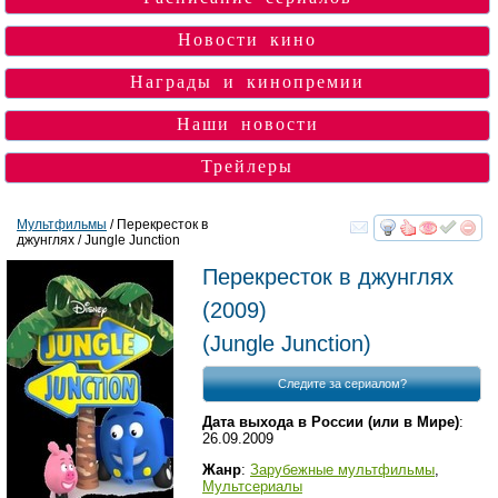
Новости кино
Награды и кинопремии
Наши новости
Трейлеры
Мультфильмы
/ Перекресток в
джунглях / Jungle Junction
смотреть
инте
Перекресток в джунглях
(2009)
(
Jungle Junction
)
Следите за сериалом?
Дата выхода в России (или в Мире)
:
26.09.2009
Жанр
:
Зарубежные мультфильмы
,
Мультсериалы