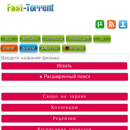
ВСЁ
ФИЛЬМЫ
СЕРИАЛЫ
АНИМАЦИЯ
ТВ
ЮМОР
ФОРУМ
ИГРЫ
КЛИПЫ
● Расширенный поиск
Скоро на экране
Коллекции
Рецензии
Расписание сериалов