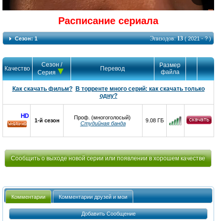
Расписание сериала
Эпизодов:
13
Сезон: 1
( 2021 - ? )
Сезон /
Размер
Качество
Перевод
файла
Серия
Как скачать фильм?
В торренте много серий: как скачать только
одну?
HD
Проф. (многоголосый)
1-й сезон
9.08 ГБ
Студийная банда
HD
Сообщить о выходе новой серии или появлении в хорошем качестве
Комментарии
Комментарии друзей и мои
Добавить Сообщение