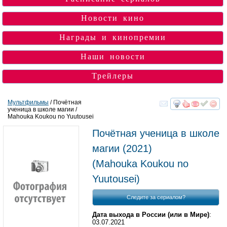
Новости кино
Награды и кинопремии
Наши новости
Трейлеры
Мультфильмы
/ Почётная
ученица в школе магии /
смотреть
инте
Mahouka Koukou no Yuutousei
Почётная ученица в школе
магии
(2021)
(
Mahouka Koukou no
Yuutousei
)
Следите за сериалом?
Дата выхода в России (или в Мире)
:
03.07.2021