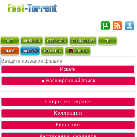
ВСЁ
ФИЛЬМЫ
СЕРИАЛЫ
АНИМАЦИЯ
ТВ
ЮМОР
ФОРУМ
ИГРЫ
КЛИПЫ
● Расширенный поиск
Скоро на экране
Коллекции
Рецензии
Расписание сериалов