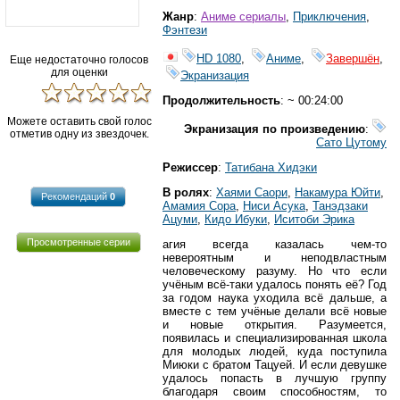
Жанр
:
Аниме сериалы
,
Приключения
,
Фэнтези
HD 1080
,
Аниме
,
Завершён
,
Еще недостаточно голосов
для оценки
Экранизация
Продолжительность
: ~ 00:24:00
Можете оставить свой голос
Экранизация по произведению
:
отметив одну из звездочек.
Сато Цутому
Режиссер
:
Татибана Хидэки
В ролях
:
Хаями Саори
,
Накамура Юйти
,
Рекомендаций
0
Амамия Сора
,
Ниси Асука
,
Танэдзаки
Ацуми
,
Кидо Ибуки
,
Иситоби Эрика
Просмотренные серии
агия всегда казалась чем-то
невероятным и неподвластным
человеческому разуму. Но что если
учёным всё-таки удалось понять её? Год
за годом наука уходила всё дальше, а
вместе с тем учёные делали всё новые
и новые открытия. Разумеется,
появилась и специализированная школа
для молодых людей, куда поступила
Миюки с братом Тацуей. И если девушке
удалось попасть в лучшую группу
благодаря своим способностям, то