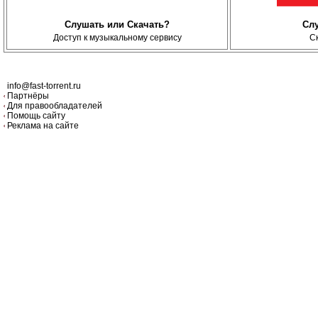
Слушать или Скачать?
Сл
Доступ к музыкальному сервису
С
info@fast-torrent.ru
Партнёры
Для правообладателей
Помощь сайту
Реклама на сайте