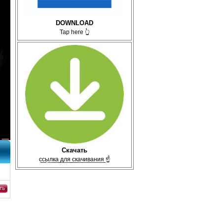
DOWNLOAD
Tap here 👆
Скачать
с̲с̲ы̲л̲к̲а̲ ̲д̲л̲я̲ ̲с̲к̲а̲ч̲и̲в̲а̲н̲и̲я̲ ☝
TVRi