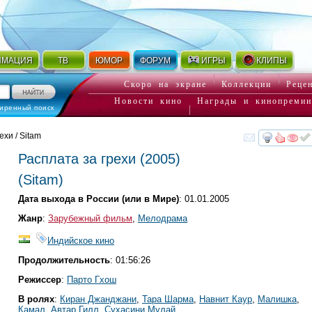
ИМАЦИЯ
ТВ
ЮМОР
ФОРУМ
ИГРЫ
КЛИПЫ
Скоро на экране
Коллекции
Реце
Новости кино
Награды и кинопремии
иренный поиск
ехи / Sitam
смот
Расплата за грехи
(2005)
(
Sitam
)
Дата выхода в России (или в Мире)
: 01.01.2005
Жанр
:
Зарубежный фильм
,
Мелодрама
Индийское кино
Продолжительность
: 01:56:26
Режиссер
:
Парто Гхош
В ролях
:
Киран Джанджани
,
Тара Шарма
,
Навнит Каур
,
Малишка
,
Камал
,
Автар Гилл
,
Сухасини Мулай