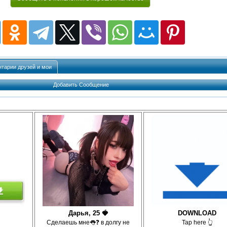
тарии друзей и мои
Добавить Сообщение
Дарья, 25 🍓
DOWNLOAD
Сделаешь мне👅❓ в долгу не
Tap here 👆