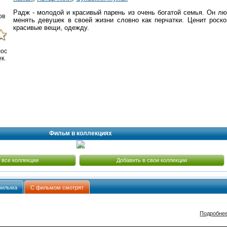
Радж - молодой и красивый парень из очень богатой семья. Он лю
ов
менять девушек в своей жизни словно как перчатки. Ценит роско
красивые вещи, одежду.
лос
к.
Фильм в коллекциях
 все коллекции
Добавить в свои коллекции
фильма
С фильмом смотрят
Подробне