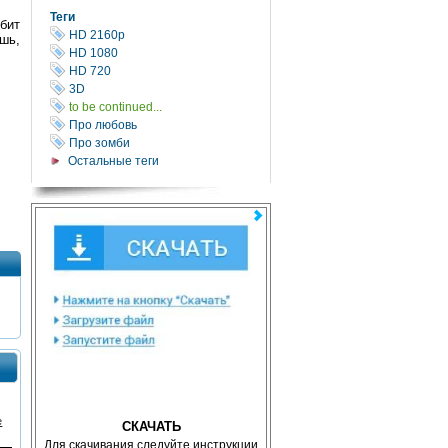
Теги
бит
HD 2160р
шь,
HD 1080
HD 720
3D
to be continued...
Про любовь
Про зомби
Остальные теги
е
СКАЧАТЬ
Для скачивания следуйте инструкции