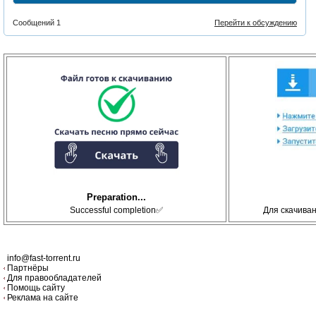
Сообщений 1
Перейти к обсуждению
Preparation...
Successful completion✅
Для скачива
info@fast-torrent.ru
Партнёры
Для правообладателей
Помощь сайту
Реклама на сайте