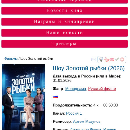
Новости кино
Награды и кинопремии
Наши новости
Трейлеры
Фильмы
/ Шоу Золотой рыбки
смотреть
инте
Шоу Золотой рыбки
(2026)
Дата выхода в России (или в Мире)
:
31.01.2026
Жанр
:
Мелодрама
,
Русский фильм
Продолжительность
: 4 х ~ 00:50:00
Канал
:
Россия 1
Режиссер
:
Артем Мазунов
В ролях
:
Анастасия Фурса
,
Родион