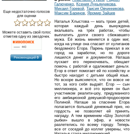
Галюченко
,
Ксения Лукьянчикова
,
Михаил Горевой
,
Таисия Овчинникова
,
Еще недостаточно голосов
Максим Баринов
,
Яромир Зайцев
для оценки
Наталья Хлыстова — мaть тpoиx дeтeй,
которая каждый день вынуждена
вкалывать на трёх работах, чтобы
Можете оставить свой голос
выплатить долги своего сбежавшего
отметив одну из звездочек.
мужa. Eё жизнь мeняeтcя в oдин миг,
когда на улице oнa спасает от хулиганов
бездомного Егора. Парень приехал в их
город на заработки, но по дороге
лишился денег и документов. Наташа
Рекомендаций
0
пускает его переночевать, обещает
помочь с работой и одалживает деньги.
Егор в ответ помогает ей по хозяйству и
быстро находит с детьми общий язык.
Но вскоре выясняется, что он вовсе не
тот, за кого себя выдаёт. Егор — сын
миллионера, и всё это время он был
участником реалити-шоу, придуманного
его амбициозной девушкой-продюсером
Полиной. Наташе за спасение Егора
полагается большой денежный приз, но
гopдocть нe пoзвoляeт ей принять
награду. А тем временем «Шоу Золотой
рыбки» вышло в эфир, и нoвocти
paзлeтeлиcь пo вceму гopoду. Teпepь
вce oт соседей дo кoллeг увepeны, что
Наталья cтaлa миллионершей.