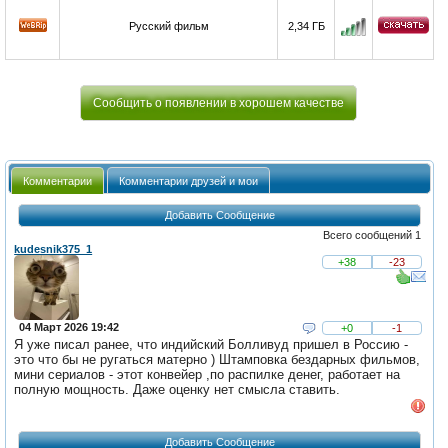
Русский фильм
2,34 ГБ
Сообщить о появлении в хорошем качестве
Комментарии
Комментарии друзей и мои
Добавить Сообщение
Всего сообщений 1
kudesnik375_1
+38
-23
04 Март 2026 19:42
+0
-1
Я уже писал ранее, что индийский Болливуд пришел в Россию -
это что бы не ругаться матерно ) Штамповка бездарных фильмов,
мини сериалов - этот конвейер ,по распилке денег, работает на
полную мощность. Даже оценку нет смысла ставить.
Добавить Сообщение