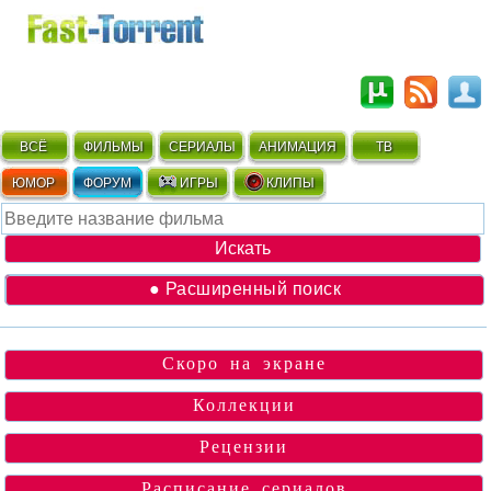
ВСЁ
ФИЛЬМЫ
СЕРИАЛЫ
АНИМАЦИЯ
ТВ
ЮМОР
ФОРУМ
ИГРЫ
КЛИПЫ
● Расширенный поиск
Скоро на экране
Коллекции
Рецензии
Расписание сериалов