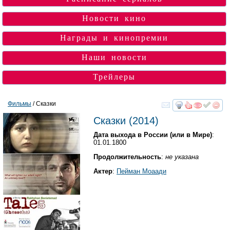
Новости кино
Награды и кинопремии
Наши новости
Трейлеры
Фильмы
/ Сказки
смотреть
инте
Сказки
(2014)
Дата выхода в России (или в Мире)
:
01.01.1800
Продолжительность
:
не указана
Актер
:
Пейман Моаади