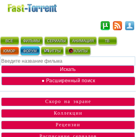
ВСЁ
ФИЛЬМЫ
СЕРИАЛЫ
АНИМАЦИЯ
ТВ
ЮМОР
ФОРУМ
ИГРЫ
КЛИПЫ
● Расширенный поиск
Скоро на экране
Коллекции
Рецензии
Расписание сериалов