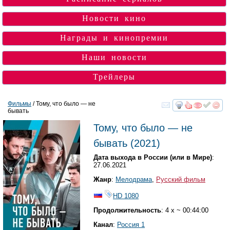
Новости кино
Награды и кинопремии
Наши новости
Трейлеры
Фильмы
/ Тому, что было — не
бывать
смотреть
инте
Тому, что было — не
бывать
(2021)
Дата выхода в России (или в Мире)
:
27.06.2021
Жанр
:
Мелодрама
,
Русский фильм
HD 1080
Продолжительность
: 4 x ~ 00:44:00
Канал
:
Россия 1