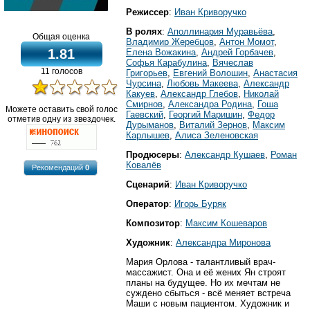
Режиссер
:
Иван Криворучко
В ролях
:
Аполлинария Муравьёва
,
Общая оценка
Владимир Жеребцов
,
Антон Момот
,
1.81
Елена Вожакина
,
Андрей Горбачев
,
Софья Карабулина
,
Вячеслав
11 голосов
Григорьев
,
Евгений Волошин
,
Анастасия
Чурсина
,
Любовь Макеева
,
Александр
Какуев
,
Александр Глебов
,
Николай
Смирнов
,
Александра Родина
,
Гоша
Можете оставить свой голос
Гаевский
,
Георгий Маришин
,
Федор
отметив одну из звездочек.
Дурыманов
,
Виталий Зернов
,
Максим
Карлышев
,
Алиса Зеленовская
Продюсеры
:
Александр Кушаев
,
Роман
Ковалёв
Рекомендаций
0
Сценарий
:
Иван Криворучко
Оператор
:
Игорь Буряк
Композитор
:
Максим Кошеваров
Художник
:
Александра Миронова
Мария Орлова - талантливый врач-
массажист. Она и её жених Ян строят
планы на будущее. Но их мечтам не
суждено сбыться - всё меняет встреча
Маши с новым пациентом. Художник и