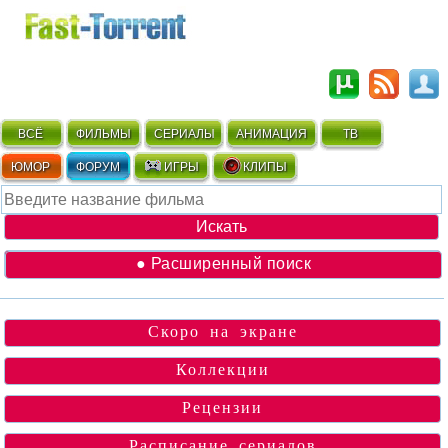
ВСЁ
ФИЛЬМЫ
СЕРИАЛЫ
АНИМАЦИЯ
ТВ
ЮМОР
ФОРУМ
ИГРЫ
КЛИПЫ
● Расширенный поиск
Скоро на экране
Коллекции
Рецензии
Расписание сериалов