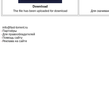
Download
The file has been uploaded for download
Для скачива
info@fast-torrent.ru
Партнёры
Для правообладателей
Помощь сайту
Реклама на сайте