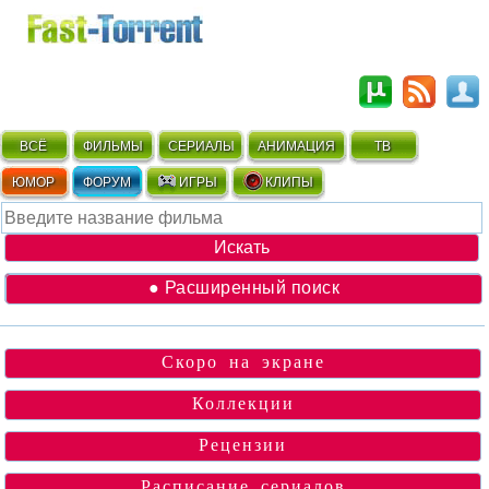
ВСЁ
ФИЛЬМЫ
СЕРИАЛЫ
АНИМАЦИЯ
ТВ
ЮМОР
ФОРУМ
ИГРЫ
КЛИПЫ
● Расширенный поиск
Скоро на экране
Коллекции
Рецензии
Расписание сериалов