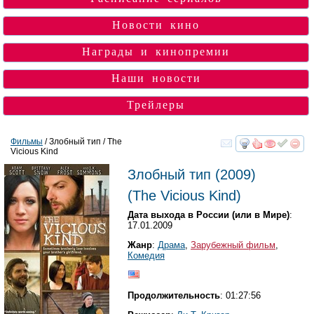
Новости кино
Награды и кинопремии
Наши новости
Трейлеры
Фильмы
/ Злобный тип / The
Vicious Kind
смотреть
инте
Злобный тип
(2009)
(
The Vicious Kind
)
Дата выхода в России (или в Мире)
:
17.01.2009
Жанр
:
Драма
,
Зарубежный фильм
,
Комедия
Продолжительность
: 01:27:56