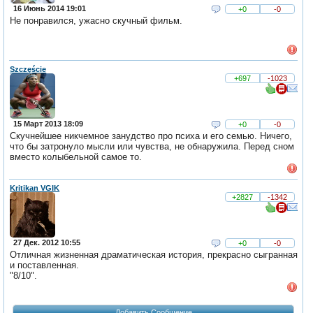
16 Июнь 2014 19:01
+0
-0
Не понравился, ужасно скучный фильм.
Szczęście
+697
-1023
15 Март 2013 18:09
+0
-0
Скучнейшее никчемное занудство про психа и его семью. Ничего,
что бы затронуло мысли или чувства, не обнаружила. Перед сном
вместо колыбельной самое то.
Kritikan VGIK
+2827
-1342
27 Дек. 2012 10:55
+0
-0
Отличная жизненная драматическая история, прекрасно сыгранная
и поставленная.
"8/10".
Добавить Сообщение