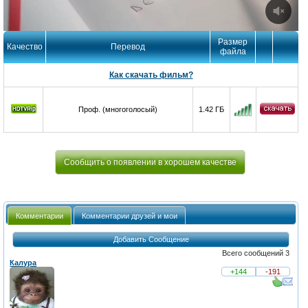
Размер
Качество
Перевод
файла
Как скачать фильм?
Проф. (многоголосый)
1.42 ГБ
Сообщить о появлении в хорошем качестве
Комментарии
Комментарии друзей и мои
Добавить Сообщение
Всего сообщений 3
Калура
+144
-191