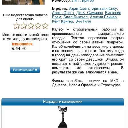
Режиссер
:
Ли Т. Кригер
В ролях
:
Адам Скотт
,
Бриттани Сноу
,
Алекс Фрост
,
Дж.К. Симмонс
,
Витторио
Еще недостаточно голосов
Брам
,
Билл Бьюэлл
,
Алисия Райнер
,
для оценки
Кейт Кригер
,
Энн Гилл
Калеб – строительный рабочий из
провинциального американского
Можете оставить свой голос
городка. Тяжело переживая разрыв
отметив одну из звездочек.
отношения со своей давней подругой,
Калеб озлобляется на весь мир в целом
и на женщин в частности. Поэтому когда
в город на день благодарения приезжает
его брат со своей девушкой Эммой, он
полагает о ней самое худшее и решает
помешать их отношениям… В
Рекомендаций
0
результате же сам влюбляется в нее…
Фильм заработал премии на МКФ в
Денвере, Новом Орлеане и Страсбурге.
Награды и кинопремии