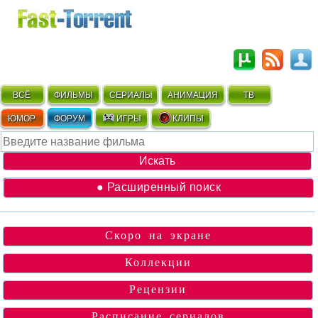
ВСЁ
ФИЛЬМЫ
СЕРИАЛЫ
АНИМАЦИЯ
ТВ
ЮМОР
ФОРУМ
ИГРЫ
КЛИПЫ
● Расширенный поиск
Скоро на экране
Коллекции
Рецензии
Расписание сериалов