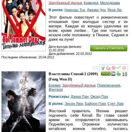
Зарубежный фильм
,
Комедия
,
Мелодрама
В ролях
:
Николас Тсе
,
Джекки Чун
,
Рене Лю
Этот фильм повествует о романтических
отношения трех молодых сестер и их
матери. Каждая из женщин удачлива во
всем, кроме любви… Где они только не
искали себе половинку: в Пекине, Сиднее и
даже на луне!
Дата выхода фильма:
Скачать и Смотреть
11.02.2010
Дата добавления: 22.02.2012
Последнее обновление: 15.04.2012
смотреть
инте
Властелины Стихий 2
(2009)
10
(
Fung Wan II
)
Боевик
,
Зарубежный фильм
,
Приключения
,
Фэнтези
Режиссеры
:
Дэнни Пан
,
Оксид Пан
В ролях
:
Энсон Люн
,
Байрон Пэнг
,
Сует Лам
Жестокий правитель Японии решает
подчинить себе Китай. Во главе своей
армии он отправляется завоевывать
Поднебесную. Огромное количество
китайских воинов погибло, пытаясь