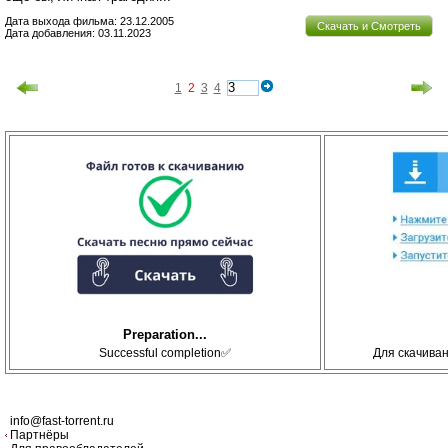
Дата выхода фильма: 23.12.2005
Скачать и Смотреть
Дата добавления: 03.11.2023
1
2
3
4
Preparation...
Successful completion✅
Для скачива
info@fast-torrent.ru
Партнёры