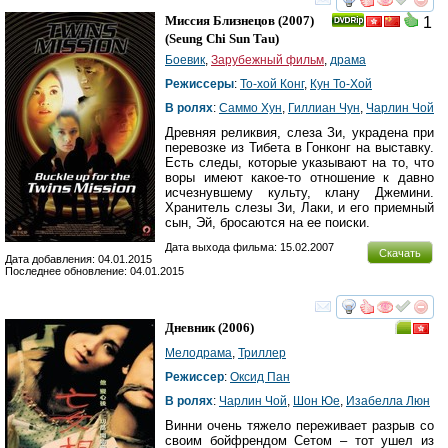
смотреть
инте
Миссия Близнецов
(2007)
1
(
Seung Chi Sun Tau
)
Боевик
,
Зарубежный фильм
,
драма
Режиссеры
:
То-хой Конг
,
Кун То-Хой
В ролях
:
Саммо Хун
,
Гиллиан Чун
,
Чарлин Чой
Древняя реликвия, слеза Зи, украдена при
перевозке из Тибета в Гонконг на выставку.
Есть следы, которые указывают на то, что
воры имеют какое-то отношение к давно
исчезнувшему культу, клану Джемини.
Хранитель слезы Зи, Лаки, и его приемный
сын, Эй, бросаются на ее поиски.
Дата выхода фильма: 15.02.2007
Скачать
Дата добавления: 04.01.2015
Последнее обновление: 04.01.2015
смотреть
инте
Дневник
(2006)
Мелодрама
,
Триллер
Режиссер
:
Оксид Пан
В ролях
:
Чарлин Чой
,
Шон Юе
,
Изабелла Люн
Винни очень тяжело переживает разрыв со
своим бойфрендом Сетом – тот ушел из