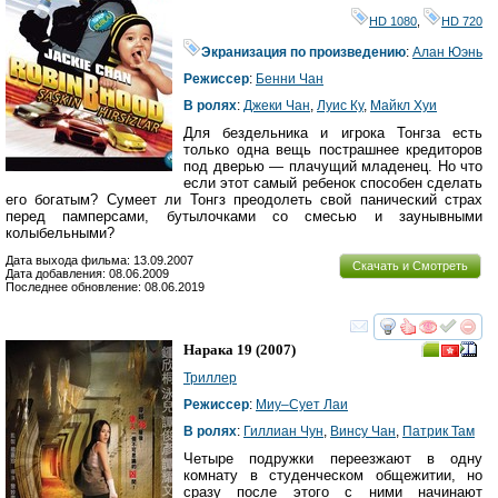
HD 1080
,
HD 720
Экранизация по произведению
:
Алан Юэнь
Режиссер
:
Бенни Чан
В ролях
:
Джеки Чан
,
Луис Ку
,
Майкл Хуи
Для бездельника и игрока Тонгза есть
только одна вещь пострашнее кредиторов
под дверью — плачущий младенец. Но что
если этот самый ребенок способен сделать
его богатым? Сумеет ли Тонгз преодолеть свой панический страх
перед памперсами, бутылочками со смесью и заунывными
колыбельными?
Дата выхода фильма: 13.09.2007
Скачать и Смотреть
Дата добавления: 08.06.2009
Последнее обновление: 08.06.2019
смотреть
инте
Нарака 19
(2007)
Триллер
Режиссер
:
Миу–Сует Лаи
В ролях
:
Гиллиан Чун
,
Винcy Чан
,
Патрик Там
Четыре подружки переезжают в одну
комнату в студенческом общежитии, но
сразу после этого с ними начинают