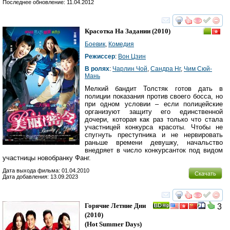
Последнее обновление: 11.04.2012
смотреть
инте
Красотка На Задании
(2010)
Боевик
,
Комедия
Режиссер
:
Вон Цзин
В ролях
:
Чарлин Чой
,
Сандра Нг
,
Чим Сюй-
Мань
Мелкий бандит Толстяк готов дать в
полиции показания против своего босса, но
при одном условии – если полицейские
организуют защиту его единственной
дочери, которая как раз только что стала
участницей конкурса красоты. Чтобы не
спугнуть преступника и не нервировать
раньше времени девушку, начальство
внедряет в число конкурсанток под видом
участницы новобранку Фанг.
Дата выхода фильма: 01.04.2010
Скачать
Дата добавления: 13.09.2023
смотреть
инте
Горячие Летние Дни
3
(2010)
(
Hot Summer Days
)