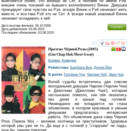
выясняется позже, это вообще не Сет, а человек по имени Рэй,
внешне очень похожий на бывшего возлюбленного Винни. Девушка
проецирует свои чувства на Рэя, вскоре Винни и Рэй начинают жить
вместе, и все-таки Рэй это не Сет. А вскоре новый знакомый Винни
начинает охладевать к ней.
Дата выхода фильма: 26.10.2006
Скачать
Дата добавления: 03.08.2010
Последнее обновление: 03.08.2010
смотреть
инте
Протеже Чёрной Розы
(2005)
(
Gin Chap Hak Mooi Gwai
)
Боевик
,
Комедия
Режиссеры
:
Барбара Вон
,
Донни Йен
В ролях
:
Гиллиан Чун
,
Чарлин Чой
,
Экин Чэн
Волей судьбы встретились две совсем
молоденькие девушки Чарлин (Чарлин Чои)
и Джиллиан (Джиллиан Чанг), которым
неслыханно повезло, они обе оказались
без денег и крыши над головой.
Неожиданно им попадается на глаза
объявление, в котором красивым и умным
девушкам предлагалась интересная
работа. Это объявление дала сама Черная
Роза (Тереза Мо) – великая охотница на преступников. Здоровье
которой увы уже не то. Да еще и с головой у "старушки" не лады,
еще бы, личная трагедия...