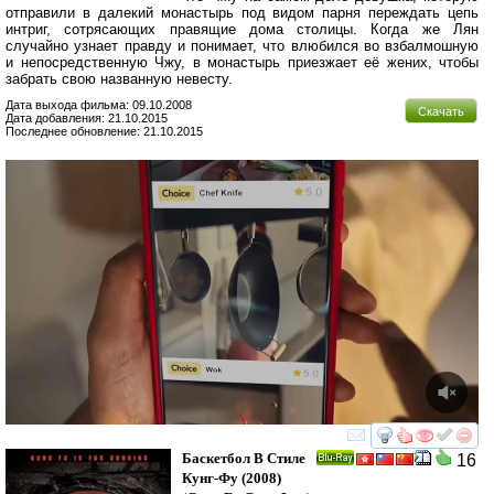
отправили в далекий монастырь под видом парня переждать цепь
интриг, сотрясающих правящие дома столицы. Когда же Лян
случайно узнает правду и понимает, что влюбился во взбалмошную
и непосредственную Чжу, в монастырь приезжает её жених, чтобы
забрать свою названную невесту.
Дата выхода фильма: 09.10.2008
Скачать
Дата добавления: 21.10.2015
Последнее обновление: 21.10.2015
смотреть
инте
Баскетбол В Стиле
16
Ray
Кунг-Фу
(2008)