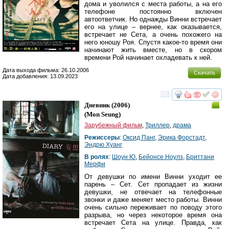
дома и уволился с места работы, а на его
телефоне постоянно включен
автоответчик. Но однажды Винни встречает
его на улице – вернее, как оказывается,
встречает не Сета, а очень похожего на
него юношу Роя. Спустя какое-то время они
начинают жить вместе, но в скором
времени Рой начинает охладевать к ней.
Дата выхода фильма: 26.10.2006
Скачать
Дата добавления: 13.09.2023
смотреть
инте
Дневник
(2006)
(
Mon Seung
)
Зарубежный фильм
,
Триллер
,
драма
Режиссеры
:
Оксид Панг
,
Эрика Форстадт
,
Эндрю Хуанг
В ролях
:
Шоун Ю
,
Бейонсе Ноулз
,
Бриттани
Мерфи
От девушки по имени Винни уходит ее
парень – Сет. Сет пропадает из жизни
девушки, не отвечает на телефонные
звонки и даже меняет место работы. Винни
очень сильно переживает по поводу этого
разрыва, но через некоторое время она
встречает Сета на улице. Правда, как