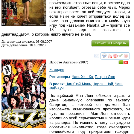
происходить странные вещи, а вскоре одна
из них погибает, отрезав себе язык. Через
некоторое время за ней следует вторая, и
если Рэйн не хочет отправиться вслед за
ними, она должна выиграть в мобильную
игру под названием Naraka 19 – пройти все
18 кругов ада и оказаться в
девятнадцатом, о котором никто ничего не знает.
Дата выхода фильма: 06.09.2007
Скачать и Смотреть
Дата добавления: 16.10.2023
смотреть
инте
Просто Актеры
(2007)
Комедия
Режиссеры
:
Чань Хин-Ка
,
Патрик Люн
В ролях
:
Чим Сюй-Мань
,
Чарлин Чой
,
Чань
Фай-Хун
Полицейский Ман Лонг обожает играть и
даже банальную операцию по захвату
бандитов, в которой он должен был
изображать обыкновенного прохожего, он
чуть не провалил – Ман Лонг отнесся к
«роли» со всей серьезностью и решил идти
«в рапиде». Но именно к нему вынуждено
обратиться начальство, когда очередного
полицейского под прикрытием находят