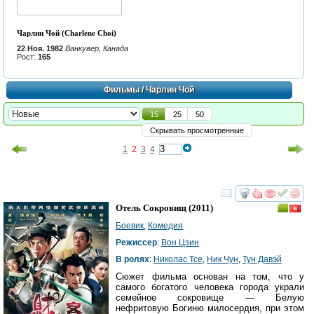
Чарлин Чой (Charlene Choi)
22 Ноя. 1982
Ванкувер, Канада
Рост:
165
Фильмы
/ Чарлин Чой
15
25
50
Скрывать просмотренные
1
2
3
4
смотреть
инте
Отель Сокровищ
(2011)
Боевик
,
Комедия
Режиссер
:
Вон Цзин
В ролях
:
Николас Тсе
,
Ник Чун
,
Тун Давэй
Сюжет фильма основан на том, что у
самого богатого человека города украли
семейное сокровище — Белую
нефритовую Богиню милосердия, при этом