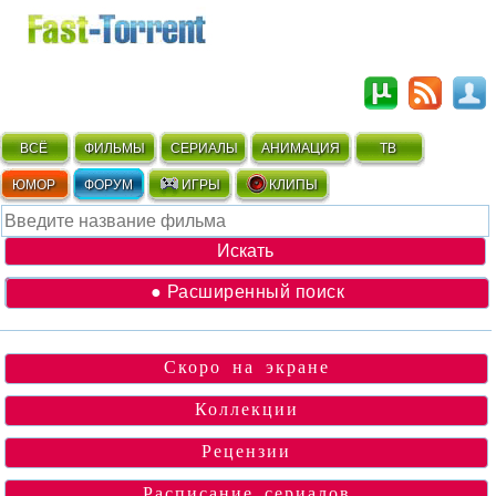
ВСЁ
ФИЛЬМЫ
СЕРИАЛЫ
АНИМАЦИЯ
ТВ
ЮМОР
ФОРУМ
ИГРЫ
КЛИПЫ
● Расширенный поиск
Скоро на экране
Коллекции
Рецензии
Расписание сериалов