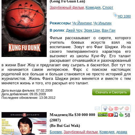
(
Gong Fu Guan Lan
)
Зарубежный фильм
,
Комедия
,
Спорт
HD 1080
Режиссеры
:
Чу Йинпинг
,
Чу Иньпин
В ролях
:
Джей Чоу
,
Эрик Цан
,
Ван Ган
Фильм рассказывает о сироте, которого
учитель боевых искуств взял на
воспитание. Зовут его Фанг Шиджи. Из-за
своего темпераментного характера его
выгоняют из школы Кунг-Фу. Его талант
раскрывает отчаявшийся и разочарованный
в жизни Ванг Жоу и предлагает ему сыграть в баскетбол. Вот тут то
и начинается самое интересное. Фарс с поиском настоящих
родителей все больше и больше становится не просто историей для
журналистов. Жизнь Фанга Шиджи резко меняется и вместе с тем
меняется жизнь и того, кто раскрыл его талант.
Дата выхода фильма: 07.02.2008
Скачать и Смотреть
Дата добавления: 09.05.2009
Последнее обновление: 13.08.2012
смотреть
инте
Младенец На $30 000 000
58
(2007)
(
Bo Bui Gai Wak
)
Боевик
,
Зарубежный фильм
,
Комедия
,
драма