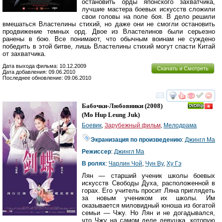
остановить орды японского захватчика,
лучшие мастера боевых искусств сложили
свои головы на поле боя. В дело решили
вмешаться Властелины стихий, но даже они не смогли остановить
продвижение темных орд. Двое из Властелинов были серьезно
ранены в бою. Все понимают, что обычным воинам не суждено
победить в этой битве, лишь Властелины стихий могут спасти Китай
от захватчика.
Дата выхода фильма: 10.12.2009
Скачать и Смотреть
Дата добавления: 09.06.2010
Последнее обновление: 09.06.2010
смотреть
инте
Бабочки-Любовники
(2008)
(
Mo Hup Leung Juk
)
Боевик
,
Зарубежный фильм
,
Мелодрама
Экранизация по произведению
:
Джингл Ма
Режиссер
:
Джингл Ма
В ролях
:
Чарлин Чой
,
Чун Ву
,
Ху Гэ
Лян — старший ученик школы боевых
искусств Свободы Духа, расположенной в
горах. Его учитель просит Ляна приглядеть
за новым учеником их школы. Им
оказывается миловидный юноша из богатой
семьи — Чжу. Но Лян и не догадывался,
что Чжу на самом деле девушка, которую