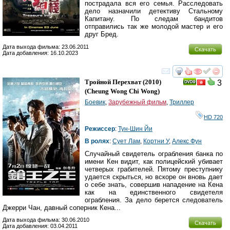
пострадала вся его семья. Расследовать
дело назначили детективу Стальному
Капитану. По следам бандитов
отправились так же молодой мастер и его
друг Бред.
Дата выхода фильма: 23.06.2011
Скачать
Дата добавления: 16.10.2023
смотреть
инте
Тройной Перехват
(2010)
3
(
Cheung Wong Chi Wong
)
Боевик
,
Зарубежный фильм
,
Триллер
HD 720
Режиссер
:
Тун-Шин Йи
В ролях
:
Сует Лам
,
Кортни У
,
Алекс Фун
Случайный свидетель ограбления банка по
имени Кен видит, как полицейский убивает
четверых грабителей. Пятому преступнику
удается скрыться, но вскоре он вновь дает
о себе знать, совершив нападение на Кена
как на единственного свидетеля
ограбления. За дело берется следователь
Джерри Чан, давный соперник Кена...
Дата выхода фильма: 30.06.2010
Скачать
Дата добавления: 03.04.2011