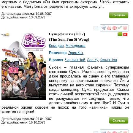
мертвым с надписью «Он был хреновым актером». Чтобы отточить
его навыки, Ман Лонга отправляют в актерскую школу...
Дата выхода фильма: 19.06.2007
Скачать
Дата добавления: 13.09.2023
смотреть
инте
Суперфанаты
(2007)
(
Tim Sum Fun Si Wong
)
Комедия
,
Мелодрама
Режиссер
:
Эрик Кот
В ролях
:
Чарлин Чой
,
Лео Ку
,
Кевин Чэн
Сьюзи – главная фанатка суперзвезды
кантопопа Сума. Ради своего кумира она
даже пробралась на сцену к его главному
сопернику за зрительское внимание Йи и
выпустила на него стаю саранчи. Поэтому
когда менеджер Сума предлагает Сьюзи
стать личной ассистенткой певца, девушка
не раздумывает ни секунды. Только что
делать влюбленному в нее Шуи? И Сум в
реальной жизни совсем не похож на того «зайчика», каким он
кажется на сцене!
Дата выхода фильма: 04.04.2007
Скачать
Дата добавления: 16.10.2023