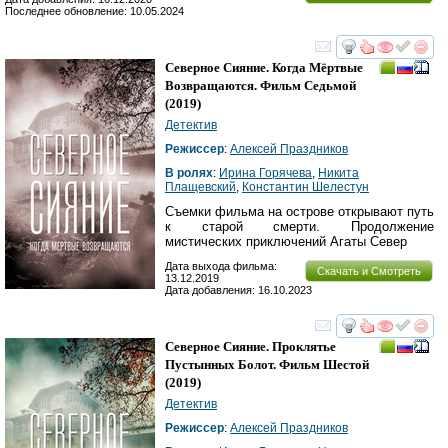
Последнее обновление: 10.05.2024
смотреть
инте
Северное Сияние. Когда Мёртвые
Возвращаются. Фильм Седьмой
(2019)
Детектив
Режиссер
:
Алексей Праздников
В ролях
:
Ирина Горячева
,
Никита
Плащевский
,
Константин Шелестун
Съемки фильма на острове открывают путь
к старой смерти. Продолжение
мистических приключений Агаты Север
Дата выхода фильма:
Скачать и Смотреть
13.12.2019
Дата добавления: 16.10.2023
смотреть
инте
Северное Сияние. Проклятье
Пустынных Болот. Фильм Шестой
(2019)
Детектив
Режиссер
:
Алексей Праздников