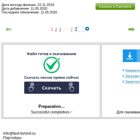
Дата выхода фильма: 22.11.2019
Скачать и Смотреть
Дата добавления: 11.05.2020
Последнее обновление: 11.05.2020
1
2
3
· · ·
7
Preparation...
Successful completion✅
Для скачива
info@fast-torrent.ru
Партнёры