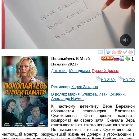
смотреть
инте
Покопайтесь В Моей
1
HD
Памяти
(2021)
Детектив
,
Мелодрама
,
Русский фильм
HD 2160р
,
HD 720
Режиссер
:
Карен Захаров
В ролях
:
Мария Куликова
,
Иван Косичкин
,
Александр Наумов
К частному детективу Вере Бережной
обращается пенсионерка Елизавета
Сухомлинова. Она просит накопать
компромат на своего зятя. Сначала Вера
отказывается от такого неприятного заказа.
Но выясняется, что зять Сухомлиновой -
настоящий монстр, разрушивший жизнь её дочери и угрожающий в
случае развода отсудить опеку над ребёнком. Вера берётся за дело.