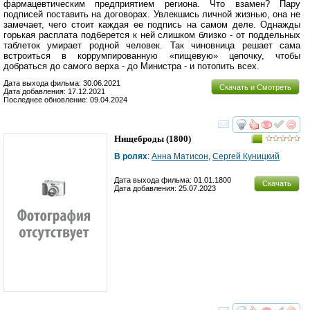
фармацевтическим предприятием региона. Что взамен? Пару
подписей поставить на договорах. Увлекшись личной жизнью, она не
замечает, чего стоит каждая ее подпись на самом деле. Однажды
горькая расплата подберется к ней слишком близко - от поддельных
таблеток умирает родной человек. Так чиновница решает сама
встроиться в коррумпированную «пищевую» цепочку, чтобы
добраться до самого верха - до Министра - и потопить всех.
Дата выхода фильма: 30.06.2021
Скачать и Смотреть
Дата добавления: 17.12.2021
Последнее обновление: 09.04.2024
смотреть
инте
Нищеброды
(1800)
В ролях
:
Анна Матисон
,
Сергей Куницкий
Дата выхода фильма: 01.01.1800
Скачать
Дата добавления: 25.07.2023