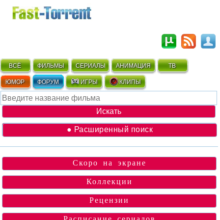
ВСЁ
ФИЛЬМЫ
СЕРИАЛЫ
АНИМАЦИЯ
ТВ
ЮМОР
ФОРУМ
ИГРЫ
КЛИПЫ
● Расширенный поиск
Скоро на экране
Коллекции
Рецензии
Расписание сериалов