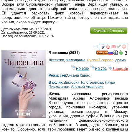
Вскоре зятя Сухомлиновой убивают. Теперь Вера ищет убийцу. А
параллельно сдвигается с мёртвой точки её главное расследование.
Ей удаётся раскопать факт, который переворачивает её
представление об отце. Похоже, тайна, которую он так тщательно
хранил, скоро выйдет наружу...
Дата выхода фильма: 17.09.2021
Скачать и Смотреть
Дата добавления: 21.09.2021
Последнее обновление: 11.07.2026
смотреть
инте
Чиновница
(2021)
3
HD
Детектив
,
Мелодрама
,
Русский сериал
,
драма
HD 1080
,
HD 720
,
Завершён
Режиссер
:
Оксана Карас
В ролях
:
Виктория Толстоганова
,
Лаура
Пицхелаури
,
Алексей Агранович
Жизнь чиновницы регионального
Минздрава Арины Алферовой весьма
благополучна: хорошая квартира в центре
города, приличная иномарка, утренняя
укладка, шопинг-поездки в Москву,
украшения, дорогие туфли. В конце концов
начальник финансово-экономического
отдела может позволить себе кое-что. А иногда даже больше, чем
кое-что. Особенно, если твой любовник ведет бизнес с крупнейшим