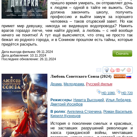
пришло время умирать, он отправляет дочь
к людям – одной в тайге не выжить. Она
должна закончить школу, получить
профессию и выйти замуж за хорошего
человека – таков отцовский завет. Но как
примет мир девушку, никогда не видевшую водопровода? Нажить
врагов гораздо легче, чем найти друзей, а любовь – с ней вообще
ничего не понятно! А тут ещё выясняется, что отец не просто так
бежал из родного города, и в Сонином прошлом есть тайны, которые
придётся раскрыть.
Дата выхода фильма: 09.11.2024
Скачать
Дата добавления: 10.11.2024
Последнее обновление: 26.11.2024
смотреть
инте
Любовь Советского Союза
(2024)
HD
Драма
,
Мелодрама
,
Русский фильм
HD 1080
,
HD 720
Режиссеры
:
Никита Высоцкий
,
Илья Лебедев
,
Дмитрий Иосифов
В ролях
:
Ангелина Стречина
,
Роман Васильев
,
Кирилл Кузнецов
История о поколении смелых и красивых,
не заставших разрушений революции и
хаоса гражданской войны, мечтавших