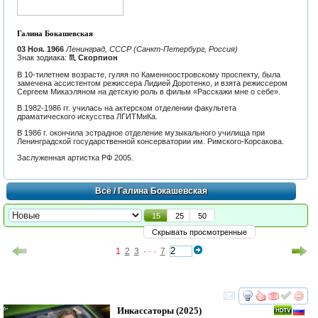
Галина Бокашевская
03 Ноя. 1966
Ленинград, СССР (Санкт-Петербург, Россия)
Знак зодиака:
♏ Скорпион
В 10-тилетнем возрасте, гуляя по Каменноостровскому проспекту, была
замечена ассистентом режиссера Лидией Доротенко, и взята режиссером
Сергеем Микаэляном на детскую роль в фильм «Расскажи мне о себе».
В 1982-1986 гг. училась на актерском отделении факультета
драматического искусства ЛГИТМиКа.
В 1986 г. окончила эстрадное отделение музыкального училища при
Ленинградской государственной консерватории им. Римского-Корсакова.
Заслуженная артистка РФ 2005.
Всё
/ Галина Бокашевская
15
25
50
Скрывать просмотренные
1
2
3
· · ·
7
смотреть
инте
Инкассаторы
(2025)