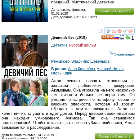
преданий. Мистический детектив
Дата выхода фильма:
Скачать и Смотреть
01.01.2020
Дата добавления: 16.10.2023
смотреть
инте
Девичий Лес
(2019)
1
HD
Детектив
,
Русский фильм
Экранизация
Режиссер
:
Владимир Шевельков
В ролях
:
Анна Королёва
,
Алексей Нилов
,
Игорь Юдин
Алла решает порвать отношения с
женатым любовником, прокурором
Акимовым. Она угробила на него несколько
лет жизни и больше не верит ему. Он
умоляет о встрече, по телефону говорит о
какой-то опасности, которая ей грозит,
обещает в чем-то признаться. Алла не
хочет ничего слушать и едет домой. Перед дверью своей квартиры
она находит умирающего Акимова. Так она становится
подозреваемой. Чтобы доказать, что не она убила любовника, Алла
ввязывается в расследование.
Дата выхода фильма: 14.12.2019
Скачать и Смотреть
Дата добавления: 16.12.2020