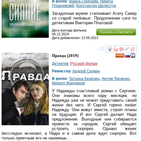
В ролях
:
Ирина Горячева
,
Никита
Плащевский
,
Константин Шелестун
Загадочная мумия сталкивает Агату Север
со старой любовью. Продолжение саги по
детективам Виктории Платовой
Дата выхода фильма:
Скачать и Смотреть
06.12.2019
Дата добавления: 13.09.2023
смотреть
инте
Правда
(2019)
Детектив
,
Русский фильм
Режиссер
:
Андрей Силкин
В ролях
:
Татьяна Казючиц
,
Артем Ткаченко
,
Кирилл Жандаров
У Надежды счастливый роман с Сергеем.
Они знакомы всего пару месяцев, но
Надежда уже не может представить своей
жизни без него. И Сергей горячо любит
Надежду. Они живут вместе, строят планы
на будущее. И вот Сергей делает Наде
предложение. Выходные они собираются
провести за городом, Сергей обещает
устроить сюрприз. Однако жених
бесследно исчезает, а Надю и в самом деле ждет сюрприз. Вот
только приятным его не назовешь…