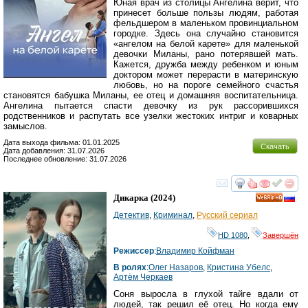
Юная врач из столицы Ангелина верит, что
принесет больше пользы людям, работая
фельдшером в маленьком провинциальном
городке. Здесь она случайно становится
«ангелом на белой карете» для маленькой
девочки Миланы, рано потерявшей мать.
Кажется, дружба между ребенком и юным
доктором может перерасти в материнскую
любовь, но на пороге семейного счастья
становятся бабушка Миланы, ее отец и домашняя воспитательница.
Ангелина пытается спасти девочку из рук рассорившихся
родственников и распутать все узелки жестоких интриг и коварных
замыслов.
Дата выхода фильма: 01.01.2025
Скачать
Дата добавления: 31.07.2026
Последнее обновление: 31.07.2026
смотреть
инте
Дикарка
(2024)
HD
Детектив
,
Криминал
,
Русский сериал
HD 1080
,
Завершён
Режиссер
:
Владимир Койфман
В ролях
:
Олег Назаров
,
Кристина Убелс
,
Артём Черкаев
Соня выросла в глухой тайге вдали от
людей, так решил её отец. Но когда ему