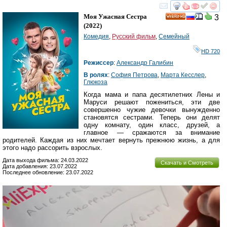
смотреть
инте
Моя Ужасная Сестра
3
HD
(2022)
Комедия
,
Русский фильм
,
Семейный
HD 720
Режиссер
:
Александр Галибин
В ролях
:
София Петрова
,
Марта Кесслер
,
Глюкоза
Когда мама и папа десятилетних Лены и
Маруси решают пожениться, эти две
совершенно чужие девочки вынужденно
становятся сестрами. Теперь они делят
одну комнату, один класс, друзей, а
главное — сражаются за внимание
родителей. Каждая из них мечтает вернуть прежнюю жизнь, а для
этого надо рассорить взрослых.
Дата выхода фильма: 24.03.2022
Скачать и Смотреть
Дата добавления: 23.07.2022
Последнее обновление: 23.07.2022