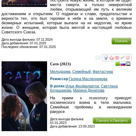
построить новую жизнь, в которой не будет
места смерти, а только невероятной
любви, открывающей им путь к великим
достижениям и открытиям. О подвигах и славе, предательстве и
верности тех, кто был героями в небе и на земле, о времени
безмерных испытаний, которые выпали на их недолгие, но яркие
жизни. О женщине, которая была мечтой и настоящей любовью
Советского Союза.
Дата выхода фильма: 07.11.2024
Скачать
Дата добавления: 07.01.2025
Последнее обновление: 07.01.2025
смотреть
инте
Сато
(2023)
Мелодрама
,
Семейный
,
Фантастика
Режиссер
:
Галина Масленникова
В ролях
:
Илья Феофилактов
,
Светлана
Большакова
,
Марина Денисова
На прием к психологу приводят
космического воина в теле мальчика.
Семейные проблемы в неожиданном
ракурсе
Дата выхода фильма:
Скачать и Смотреть
01.01.2023
Дата добавления: 13.09.2023