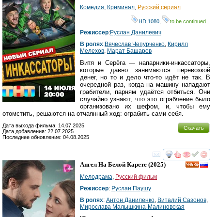
Комедия
,
Криминал
,
Русский сериал
HD 1080
,
to be continued...
Режиссер
:
Руслан Данилевич
В ролях
:
Вячеслав Чепурченко
,
Кирилл
Мелехов
,
Марат Башаров
Витя и Серёга — напарники-инкассаторы,
которые давно занимаются перевозкой
денег, но то и дело что-то идёт не так. В
очередной раз, когда на машину нападают
грабители, парням удаётся отбиться. Они
случайно узнают, что это ограбление было
организовано их шефом, и, чтобы ему
отомстить, решаются на отчаянный ход: ограбить сами себя.
Дата выхода фильма: 14.07.2025
Скачать
Дата добавления: 22.07.2025
Последнее обновление: 04.08.2025
смотреть
инте
Ангел На Белой Карете
(2025)
Мелодрама
,
Русский фильм
Режиссер
:
Руслан Паушу
В ролях
:
Антон Даниленко
,
Виталий Сазонов
,
Мирослава Малышкина-Малиновская