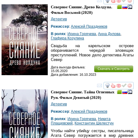
смотреть
инте
Северное Сияние. Древо Колдуна.
Фильм Восьмой
(2020)
Детектив
Режиссер
:
Алексей Праздников
В ролях
:
Ирина Горячева
,
Анна Дулова
,
Глафира Козулина
Свадьба на карельском острове
оборачивается чередой зловещих
преступлений. Новое дело детектива Агаты
Север
Дата выхода фильма:
Скачать и Смотреть
15.05.2020
Дата добавления: 16.10.2023
смотреть
инте
Северное Сияние. Тайна Огненных
Рун. Фильм Девятый
(2020)
Детектив
Режиссер
:
Алексей Праздников
В ролях
:
Ирина Горячева
,
Никита
Плащевский
,
Константин Шелестун
Чтобы найти убийцу сестры, писательница
Агата Север погружается в мир древних