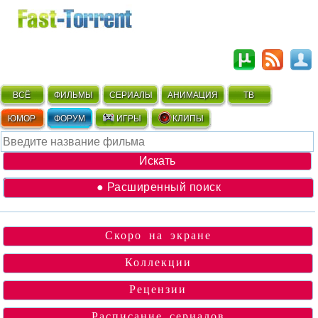
ВСЁ
ФИЛЬМЫ
СЕРИАЛЫ
АНИМАЦИЯ
ТВ
ЮМОР
ФОРУМ
ИГРЫ
КЛИПЫ
● Расширенный поиск
Скоро на экране
Коллекции
Рецензии
Расписание сериалов