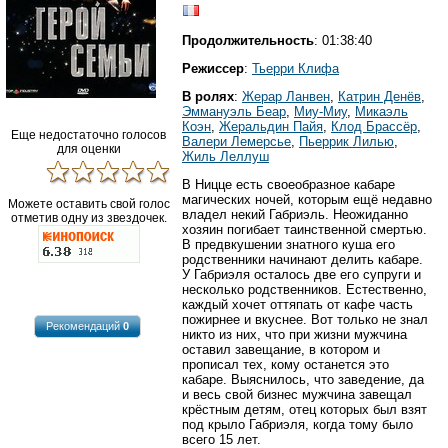
Продолжительность
: 01:38:40
Режиссер
:
Тьерри Клифа
В ролях
:
Жерар Ланвен
,
Катрин Денёв
,
Эммануэль Беар
,
Миу-Миу
,
Микаэль
Коэн
,
Жеральдин Пайя
,
Клод Брассёр
,
Еще недостаточно голосов
Валери Лемерсье
,
Пьеррик Лилью
,
для оценки
Жиль Леллуш
В Ницце есть своеобразное кабаре
магических ночей, которым ещё недавно
Можете оставить свой голос
владел некий Габриэль. Неожиданно
отметив одну из звездочек.
хозяин погибает таинственной смертью.
В предвкушении знатного куша его
родственники начинают делить кабаре.
У Габриэля осталось две его супруги и
несколько родственников. Естественно,
каждый хочет оттяпать от кафе часть
пожирнее и вкуснее. Вот только не знал
Рекомендаций
0
никто из них, что при жизни мужчина
оставил завещание, в котором и
прописал тех, кому останется это
кабаре. Выяснилось, что заведение, да
и весь свой бизнес мужчина завещал
крёстным детям, отец которых был взят
под крыло Габриэля, когда тому было
всего 15 лет.