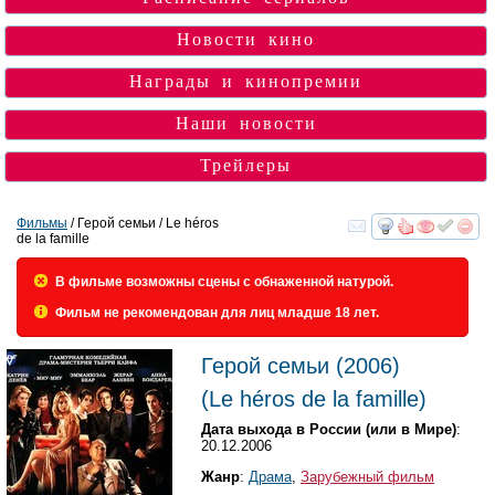
Новости кино
Награды и кинопремии
Наши новости
Трейлеры
Фильмы
/ Герой семьи / Le héros
de la famille
смотреть
инте
В фильме возможны сцены с обнаженной натурой.
Фильм не рекомендован для лиц младше 18 лет.
Герой семьи
(2006)
(
Le héros de la famille
)
Дата выхода в России (или в Мире)
:
20.12.2006
Жанр
:
Драма
,
Зарубежный фильм