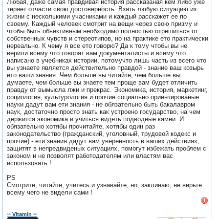
Любая, даже самая правдивая история рассказаная кем либо уже
теряет отчасти свою достоверность. Взять любую ситуацию из
жизни с несколькими учасниками и каждый расскажет ее по
своему. Каждый человек смотрит на вещи через свою призму и
чтобы быть обьективным необходимо полностью отрешиться от
собственных чувств и стереотипов, но на практике ето практически
нереально. К чему я все ето говорю? Да к тому чтобы вы не
верили всему что говорят вам документалисты и всему что
написано в учебниках истории, потомучто лишь часть из всего что
вы узнаете является действительно правдой - знание ваш козырь
ето ваши знания. Чем больше вы читайте, чем больше вы
думаете, чем больше вы знаете тем проще вам будет отличить
правду от вымысла лжи и прекрас. Экономика, история, маркетинг,
социология, культурология и прочие социально ориентированые
науки дадут вам ети знания - не обязательно быть бакалавром
наук, достаточно просто знать как устроено государство, на чем
держится экономика и учиться видеть подводные камни. И
обязательно хотябы прочитайте, хотябы один раз
законодательство (гражданский, уголовный, трудовой кодекс и
прочие) - ети знания дадут вам уверенность в ваших действиях,
защитят в непредвиденых ситуациях, помогут избежать проблем с
законом и не позволят работодателям или властям вас
использовать !
PS
Смотрите, читайте, учитесь и узнавайте, но, заклинаю, не верьте
всему чего не видели сами !
▫▫ Vitamin ▫▫