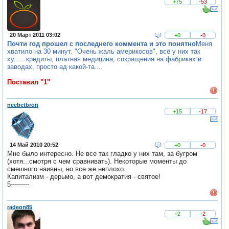
+75
-53
20 Март 2011 03:02
+0
-0
Почти год прошел с последнего коммента и это понятно
Меня
хватило на 30 минут. "Очень жаль америкосов", всё у них так
ху..... кредиты, платная медицина, сокращения на фабриках и
заводах, просто ад какой-та....
Поставил "1"
neebetbron
+15
-17
14 Май 2010 20:52
+0
-0
Мне было интересно. Не все так гладко у них там, за бугром
(хотя...смотря с чем сравнивать). Некоторые моменты до
смешного наивны, но все же неплохо.
Капитализм - дерьмо, а вот демократия - святое!
5---------
radeon85
+2
-2