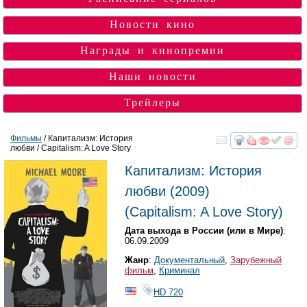
Новости кино
Награды и кинопремии
Наши новости
Трейлеры
Фильмы
/ Капитализм: История
любви / Capitalism: A Love Story
смотреть
инте
Капитализм: История
любви
(2009)
(
Capitalism: A Love Story
)
Дата выхода в России (или в Мире)
:
06.09.2009
Жанр
:
Документальный
,
Зарубежный
фильм
,
Криминал
HD 720