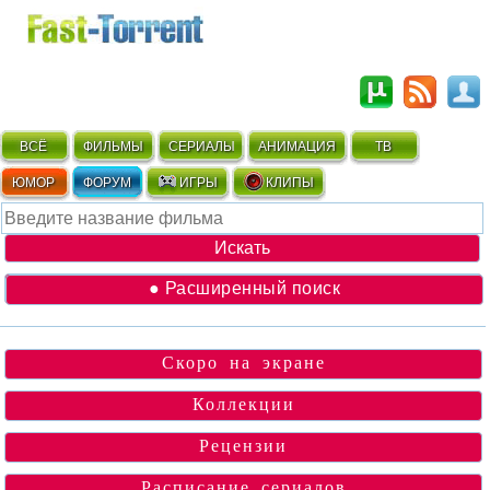
ВСЁ
ФИЛЬМЫ
СЕРИАЛЫ
АНИМАЦИЯ
ТВ
ЮМОР
ФОРУМ
ИГРЫ
КЛИПЫ
● Расширенный поиск
Скоро на экране
Коллекции
Рецензии
Расписание сериалов