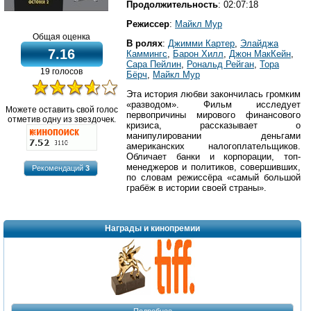
Продолжительность
: 02:07:18
Режиссер
:
Майкл Мур
Общая оценка
В ролях
:
Джимми Картер
,
Элайджа
7.16
Каммингс
,
Барон Хилл
,
Джон МакКейн
,
Сара Пейлин
,
Рональд Рейган
,
Тора
19 голосов
Бёрч
,
Майкл Мур
Эта история любви закончилась громким
«разводом». Фильм исследует
Можете оставить свой голос
первопричины мирового финансового
отметив одну из звездочек.
кризиса, рассказывает о
манипулировании деньгами
американских налогоплательщиков.
Обличает банки и корпорации, топ-
менеджеров и политиков, совершивших,
Рекомендаций
3
по словам режиссёра «самый большой
грабёж в истории своей страны».
Награды и кинопремии