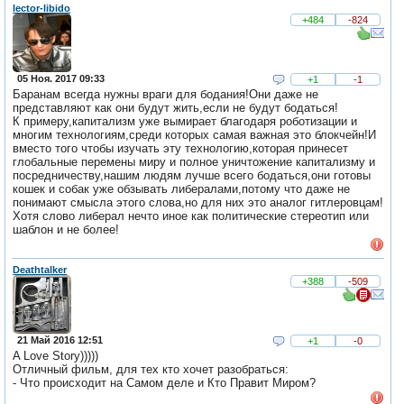
lector-libido
+484
-824
05 Ноя. 2017 09:33
+1
-1
Баранам всегда нужны враги для бодания!Они даже не
представляют как они будут жить,если не будут бодаться!
К примеру,капитализм уже вымирает благодаря роботизации и
многим технологиям,среди которых самая важная это блокчейн!И
вместо того чтобы изучать эту технологию,которая принесет
глобальные перемены миру и полное уничтожение капитализму и
посредничеству,нашим людям лучше всего бодаться,они готовы
кошек и собак уже обзывать либералами,потому что даже не
понимают смысла этого слова,но для них это аналог гитлеровцам!
Хотя слово либерал нечто иное как политические стереотип или
шаблон и не более!
Deathtalker
+388
-509
21 Май 2016 12:51
+1
-0
A Love Story)))))
Отличный фильм, для тех кто хочет разобраться:
- Что происходит на Самом деле и Кто Правит Миром?