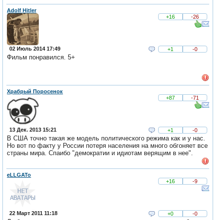
Adolf Hitler
+16
-26
02 Июль 2014 17:49
+1
-0
Фильм понравился. 5+
Храбрый Поросенок
+87
-71
13 Дек. 2013 15:21
+1
-0
В США точно такая же модель политического режима как и у нас.
Но вот по факту у России потеря населения на много обгоняет все
страны мира. Спаибо "демократии и идиотам верящим в нее".
eLLGATo
+16
-9
22 Март 2011 11:18
+0
-0