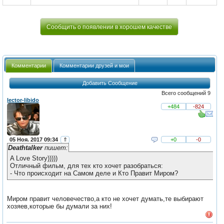
Сообщить о появлении в хорошем качестве
Комментарии
Комментарии друзей и мои
Добавить Сообщение
Всего сообщений 9
lector-libido
+484
-824
05 Ноя. 2017 09:34
⇑
+0
-0
Deathtalker
пишет:
A Love Story)))))
Отличный фильм, для тех кто хочет разобраться:
- Что происходит на Самом деле и Кто Правит Миром?
Миром правит человечество,а кто не хочет думать,те выбирают
хозяев,которые бы думали за них!