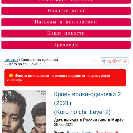
Новости кино
Награды и кинопремии
Наши новости
Трейлеры
Фильмы
/ Кровь волка-одиночки
2 / Koro no chi: Level 2
смотреть
инте
Фильм или вариант перевода содержит нецензурную
лексику.
Кровь волка-одиночки 2
(2021)
(
Koro no chi: Level 2
)
Дата выхода в России (или в Мире)
:
28.06.2021
Жанр
:
Боевик
,
Драма
,
Зарубежный