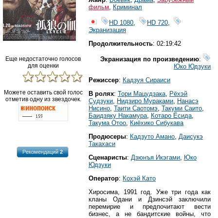
фильм
,
Криминал
HD 1080
,
HD 720
,
Экранизация
Продолжительность
: 02:19:42
Еще недостаточно голосов
Экранизация по произведению
:
для оценки
Юко Юдзуки
Режиссер
:
Кадзуя Сираиси
Можете оставить свой голос
В ролях
:
Тори Мацудзака
,
Рёхэй
отметив одну из звездочек.
Судзуки
,
Нидзиро Мураками
,
Нанасэ
Нисино
,
Таити Саотомэ
,
Такуми Саито
,
Баидзяку Накамура
,
Котаро Ёсида
,
Такума Отоо
,
Киёхико Сибукава
Продюсеры
:
Кадзуто Амано
,
Даисукэ
Такахаси
Рекомендаций
2
Сценаристы
:
Дзюнъя Икэгами
,
Юко
Юдзуки
Оператор
:
Кохэй Като
Хиросима, 1991 год. Уже три года как
кланы Одани и Дзинсэй заключили
перемирие и предпочитают вести
бизнес, а не бандитские войны, что