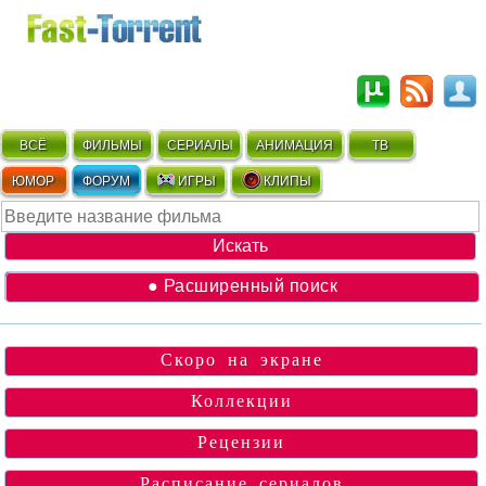
ВСЁ
ФИЛЬМЫ
СЕРИАЛЫ
АНИМАЦИЯ
ТВ
ЮМОР
ФОРУМ
ИГРЫ
КЛИПЫ
● Расширенный поиск
Скоро на экране
Коллекции
Рецензии
Расписание сериалов