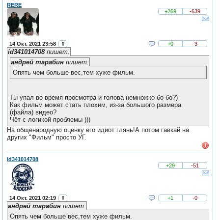
RERE
+269
-639
14 Окт. 2021 23:58
⇑
+0
-3
id341014708
пишет:
андрей тарабин
пишет:
Опять чем больше вес,тем хуже фильм.
Ты упал во время просмотра и голова немножко бо-бо?)
Как фильм может стать плохим, из-за большого размера
(файла) видео?
Чёт с логикой проблемы )))
На общенародную оценку его идиот глянь!А потом гавкай на
других "Фильм" просто УГ.
id341014708
+29
-51
14 Окт. 2021 02:19
⇑
+1
-0
андрей тарабин
пишет:
Опять чем больше вес,тем хуже фильм.