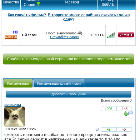
Размер
Качество
Перевод
файла
Серия
Как скачать фильм?
В торренте много серий: как скачать только
одну?
HD
Проф. (многоголосый)
1-й сезон
13.93 ГБ
Студийная банда
HD
Сообщить о выходе новой серии или появлении в хорошем качестве
Комментарии
Комментарии друзей и мои
Добавить Сообщение
Всего сообщений 3
шлепачка
+205
-145
10 Окт. 2022 19:26
+2
-0
смотреть в онгоинге в сабах нет ничего проще ) анимка реально
все 24 серии держит в напряжении, качели какие то )) то зло