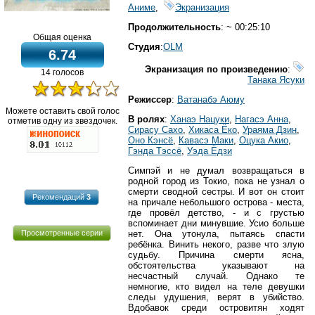
Аниме
,
Экранизация
Продолжительность
: ~ 00:25:10
Общая оценка
Студия
:
OLM
6.74
Экранизация по произведению
:
14 голосов
Танака Ясуки
Режиссер
:
Ватанабэ Аюму
Можете оставить свой голос
В ролях
:
Ханаэ Нацуки
,
Нагасэ Анна
,
отметив одну из звездочек.
Сирасу Сахо
,
Хикаса Ёко
,
Ураяма Дзин
,
Оно Кэнсё
,
Кавасэ Маки
,
Оцука Акио
,
Гэнда Тэссё
,
Уэда Ёдзи
Симпэй и не думал возвращаться в
родной город из Токио, пока не узнал о
смерти сводной сестры. И вот он стоит
Рекомендаций
3
на причале небольшого острова - места,
где провёл детство, - и с грустью
вспоминает дни минувшие. Усио больше
нет. Она утонула, пытаясь спасти
Просмотренные серии
ребёнка. Винить некого, разве что злую
судьбу. Причина смерти ясна,
обстоятельства указывают на
несчастный случай. Однако те
немногие, кто видел на теле девушки
следы удушения, верят в убийство.
Вдобавок среди островитян ходят