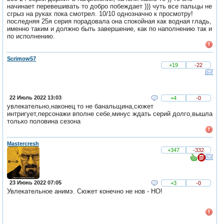
начинает перевешивать то добро побеждает ))) чуть все пальцы не
сгрыз на руках пока смотрел. 10/10 однозначно к просмотру!
последняя 25я серия порадовала она спокойная как водная гладь,
именно таким и должно быть завершение, как по наполнению так и
по исполнению.
Scrimow57
+19
-22
22 Июль 2022 13:03
+4
-0
увлекательно,наконец то не банальщина,сюжет
интригует,персонажи вполне себе,минус ждать серий долго,вышла
только половина сезона
Mastercresh
+347
-332
23 Июнь 2022 07:05
+3
-0
Увлекательное анимэ. Сюжет конечно не нов - НО!