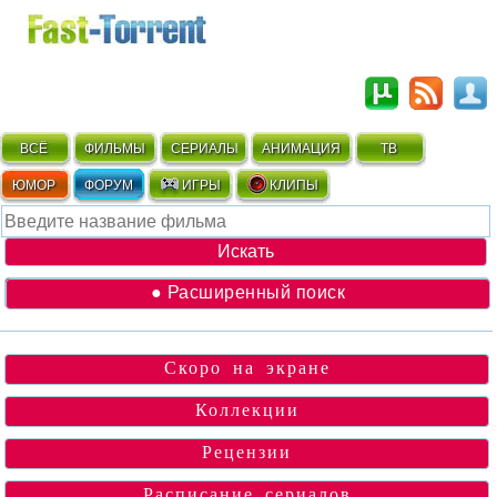
ВСЁ
ФИЛЬМЫ
СЕРИАЛЫ
АНИМАЦИЯ
ТВ
ЮМОР
ФОРУМ
ИГРЫ
КЛИПЫ
● Расширенный поиск
Скоро на экране
Коллекции
Рецензии
Расписание сериалов