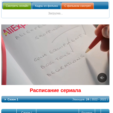
Смотреть онлайн
Кадры из фильма
С фильмом смотрят
Загрузка...
Расписание сериала
Эпизодов:
24
Сезон 1
( 2022 - 2022 )
Сезон /