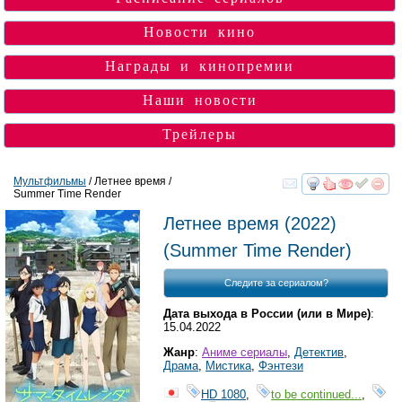
Новости кино
Награды и кинопремии
Наши новости
Трейлеры
Мультфильмы
/ Летнее время /
Summer Time Render
смотреть
инте
Летнее время
(2022)
(
Summer Time Render
)
Следите за сериалом?
Дата выхода в России (или в Мире)
:
15.04.2022
Жанр
:
Аниме сериалы
,
Детектив
,
Драма
,
Мистика
,
Фэнтези
HD 1080
,
to be continued...
,