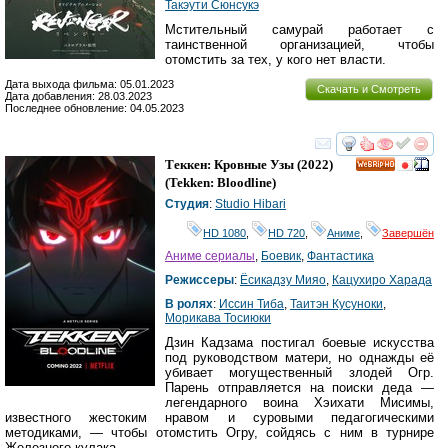
Такэути Сюнсукэ
Мстительный самурай работает с
таинственной организацией, чтобы
отомстить за тех, у кого нет власти.
Дата выхода фильма: 05.01.2023
Скачать и Смотреть
Дата добавления: 28.03.2023
Последнее обновление: 04.05.2023
смотреть
инте
Теккен: Кровные Узы
(2022)
HD
(
Tekken: Bloodline
)
Студия
:
Studio Hibari
HD 1080
,
HD 720
,
Аниме
,
Завершён
Аниме сериалы
,
Боевик
,
Фантастика
Режиссеры
:
Ёсикадзу Мияо
,
Кацухиро Харада
В ролях
:
Иссин Тиба
,
Таитэн Кусуноки
,
Морикава Тосиюки
Дзин Кадзама постигал боевые искусства
под руководством матери, но однажды её
убивает могущественный злодей Огр.
Парень отправляется на поиски деда —
легендарного воина Хэихати Мисимы,
известного жестоким нравом и суровыми педагогическими
методиками, — чтобы отомстить Огру, сойдясь с ним в турнире
Железного кулака.