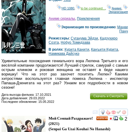
HD 1080
,
to be continued...
,
Аниме
,
Экранизация
Аниме сериалы
,
Приключения
Экранизация по произведению
:
Манки
Панч
Режиссеры
:
Суганума Эйдзи
,
Кадзухиро
Соэта
,
Нобуо Томидзава
В ролях
:
Курита Канити
,
Канъити Курита
,
Намикава Дайсукэ
Удивительные похождения гениального вора Люпена Третьего и его
весёлой компании продолжаются! Лучший стрелок, самурай с самым
острым клинком и роковая женщина не оставят в беде нашего
воришку! Что на этот раз захочет похитить Люпен? Какими
хитростями воспользуется главная помеха Люпена - инспектор
Папаша-Дзенигата на этот раз? Узнаем все подробности в новом
сезоне!
Дата выхода фильма: 17.10.2021
Скачать и Смотреть
Дата добавления: 29.03.2022
Последнее обновление: 15.05.2022
смотреть
инте
Мой Сэмпай Раздражает!
2
HD
(2021)
(
Senpai Ga Uzai Kouhai No Hanashi
)