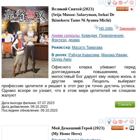
смотреть
инте
Великий Святой
(2023)
HD
(
Seija Musou: Salaryman, Isekai De
Ikinokoru Tame Ni Ayumu Michi
)
HD 1080
,
Завершён
Аниме сериалы
,
Комедия
,
Приключения
,
Фэнтези
,
драма
Режиссер
:
Масато Тамагава
В ролях
:
Рэйдзи Кавасима
,
Манака Ивами
,
Оцука Акио
Офисного клерка убивают перед
долгожданным повышением, но
милостивый Бог дарует ему новую жизнь в
другом мире. Люциэль выбирает
профессию целителя и решает в этот раз уж точно достичь успеха.
Однако вскоре он узнает, что в этом мире целителей не слишком
жалуют
Дата выхода фильма: 07.07.2023
Скачать
Дата добавления: 09.10.2023
Последнее обновление: 09.10.2023
смотреть
инте
Мой Домашний Герой
(2023)
HD
(
My Home Hero
)