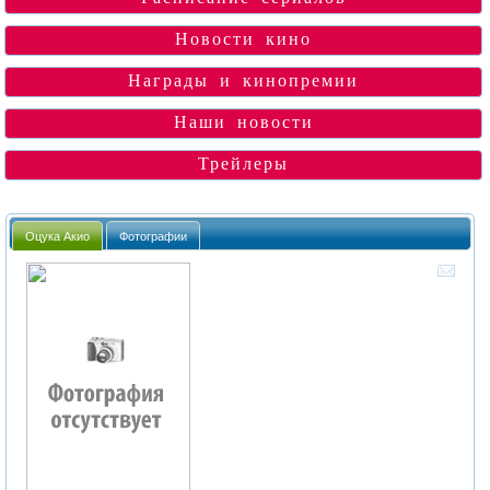
Новости кино
Награды и кинопремии
Наши новости
Трейлеры
Оцука Акио
Фотографии