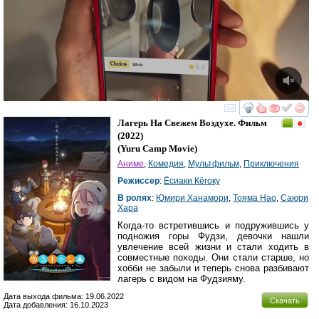
смотреть
инте
Лагерь На Свежем Воздухе. Фильм
(2022)
(
Yuru Camp Movie
)
Аниме
,
Комедия
,
Мультфильм
,
Приключения
Режиссер
:
Ёсиаки Кёгоку
В ролях
:
Юмири Ханамори
,
Тояма Нао
,
Саюри
Хара
Когда-то встретившись и подружившись у
подножия горы Фудзи, девочки нашли
увлечение всей жизни и стали ходить в
совместные походы. Они стали старше, но
хобби не забыли и теперь снова разбивают
лагерь с видом на Фудзияму.
Дата выхода фильма: 19.06.2022
Скачать
Дата добавления: 16.10.2023