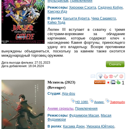
Мультфильм
,
Приключения
Режиссеры
:
Хироюки Сэсита
,
Сидзуно Кобун
,
Кэисукэ Идэ
В ролях
:
Канъити Курита
,
Чика Сакамото
,
Кэйко Тода
Люпен III вступает в схватку с тремя
сёстрами-воровками за обладание
картинами, которые содержат ключ к
нахождению Камня фортуны, приносящего
удачу его владельцу. Вскоре противники
вынуждены объединиться, поскольку за камнем также охотится
международный торговец оружием.
Дата выхода фильма: 27.01.2023
Скачать
Дата добавления: 18.04.2024
смотреть
инте
Мститель
(2023)
1
HD
(
Revenger
)
Студия
:
Ajia-dou
HD 1080
,
Аниме
,
Завершён
Аниме сериалы
,
Приключения
Режиссеры
:
Фудзимори Масая
,
Масая
Фудзимори
В ролях
:
Касама Дзюн
,
Умэхара Юйтиро
,