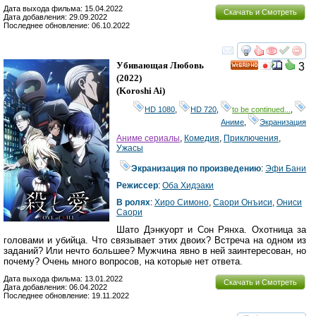
Дата выхода фильма: 15.04.2022
Скачать и Смотреть
Дата добавления: 29.09.2022
Последнее обновление: 06.10.2022
смотреть
инте
Убивающая Любовь
3
HD
(2022)
(
Koroshi Ai
)
HD 1080
,
HD 720
,
to be continued...
,
Аниме
,
Экранизация
Аниме сериалы
,
Комедия
,
Приключения
,
Ужасы
Экранизация по произведению
:
Эфи Бани
Режиссер
:
Оба Хидэаки
В ролях
:
Хиро Симоно
,
Саори Онъиси
,
Ониси
Саори
Шато Дэнкуорт и Сон Рянха. Охотница за
головами и убийца. Что связывает этих двоих? Встреча на одном из
заданий? Или нечто большее? Мужчина явно в ней заинтересован, но
почему? Очень много вопросов, на которые нет ответа.
Дата выхода фильма: 13.01.2022
Скачать и Смотреть
Дата добавления: 06.04.2022
Последнее обновление: 19.11.2022