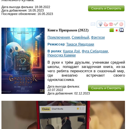
Дата выхода фильма: 18.08.2022
Скачать и Смотреть
Дата добавления: 16.05.2023
Последнее обновление: 16.05.2023
смотреть
инте
Книга Призраков
(2022)
Приключения
,
Семейный
,
Фэнтези
Режиссер
:
Такаси Ямадзаки
В ролях
:
Каири Дзё
,
Фуга Сибадзаки
,
Рюносукэ Камики
В руки к трём друзьям, ученикам средней
школы, попадает загадочная книга, из-за
чего ребята переносятся в сказочный мир,
где внезапно встречают своего
одноклассника.
Дата выхода фильма:
Скачать и Смотреть
22.07.2022
Дата добавления: 02.12.2023