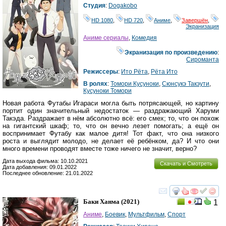
Студия
:
Dogakobo
HD 1080
,
HD 720
,
Аниме
,
Завершён
,
Экранизация
Аниме сериалы
,
Комедия
Экранизация по произведению
:
Сироманта
Режиссеры
:
Ито Рёта
,
Рёта Ито
В ролях
:
Томори Кусуноки
,
Сюнсукэ Такэути
,
Кусуноки Томори
Новая работа Футабы Игараси могла быть потрясающей, но картину
портит один значительный недостаток — раздражающий Харуми
Такэда. Раздражает в нём абсолютно всё: его смех; то, что он похож
на гигантский шкаф; то, что он вечно лезет помогать; а ещё он
воспринимает Футабу как малое дитя! Тот факт, что она низкого
роста и выглядит молодо, не делает её ребёнком, да? И что они
много времени проводят вместе тоже ничего не значит, верно?
Дата выхода фильма: 10.10.2021
Скачать и Смотреть
Дата добавления: 09.01.2022
Последнее обновление: 21.01.2022
смотреть
инте
Баки Ханма
(2021)
1
Аниме
,
Боевик
,
Мультфильм
,
Спорт