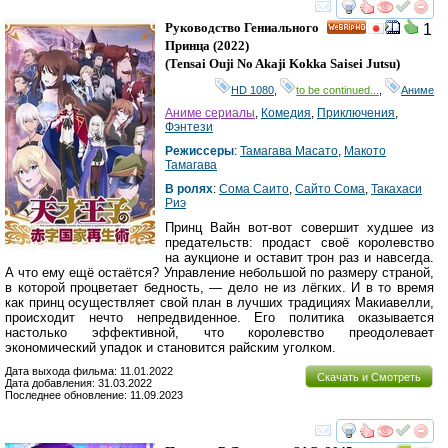
смотреть
инте
Руководство Гениального
1
HD
Принца
(2022)
(
Tensai Ouji No Akaji Kokka Saisei Jutsu
)
HD 1080
,
to be continued...
,
Аниме
Аниме сериалы
,
Комедия
,
Приключения
,
Фэнтези
Режиссеры
:
Тамагава Масато
,
Макото
Тамагава
В ролях
:
Сома Саито
,
Сайто Сома
,
Такахаси
Риэ
Принц Вайн вот-вот совершит худшее из
предательств: продаст своё королевство
на аукционе и оставит трон раз и навсегда.
А что ему ещё остаётся? Управление небольшой по размеру страной,
в которой процветает бедность, — дело не из лёгких. И в то время
как принц осуществляет свой план в лучших традициях Макиавелли,
происходит нечто непредвиденное. Его политика оказывается
настолько эффективной, что королевство преодолевает
экономический упадок и становится райским уголком.
Дата выхода фильма: 11.01.2022
Скачать и Смотреть
Дата добавления: 31.03.2022
Последнее обновление: 11.09.2023
смотреть
инте