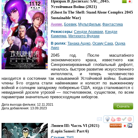
Призрак В Доспехах: SAC_2045.
Устойчивая Война
(2021)
(
Ghost In The Shell: Stand Alone Complex 2045
Sustainable War
)
Аниме
,
Боевик
,
Мультфильм
,
Фантастика
Режиссеры
:
Синдзи Арамаки
,
Кэндзи
Камияма
,
Митихито Фудзии
В ролях
:
Танака Ацуко
,
Осаму Сака
,
Оцука
Акио
2045 год. После масштабного
экономического краха, известного как
Синхронизированный глобальный дефолт,
началось быстрое развитие искусственного
интеллекта, и теперь человечество
находится в состоянии так называемой Устойчивой войны. Бывшие
члены 9-го отдела стали наёмниками и колесят по выжженному
войной и солнцем западному побережью США, когда сталкиваются с
невиданной доселе угрозой — постчеловеком, существом, по всем
параметрам значительно превосходящим киборгов.
Дата выхода фильма: 12.11.2021
Скачать
Дата добавления: 13.09.2023
смотреть
инте
Люпен III: Часть VI
(2021)
HD
(
Lupin Sansei: Part 6
)
Студия
:
TMS