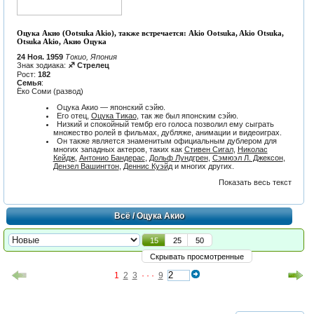
Оцука Акио (Ootsuka Akio), также встречается: Akio Ootsuka, Akio Otsuka,
Otsuka Akio, Акио Оцука
24 Ноя. 1959
Токио, Япония
Знак зодиака:
♐ Стрелец
Рост:
182
Семья
:
Ёко Соми (развод)
Оцука Акио — японский сэйю.
Его отец,
Оцука Тикао
, так же был японским сэйю.
Низкий и спокойный тембр его голоса позволил ему сыграть
множество ролей в фильмах, дубляже, анимации и видеоиграх.
Он также является знаменитым официальным дублером для
многих западных актеров, таких как
Стивен Сигал
,
Николас
Кейдж
,
Антонио Бандерас
,
Дольф Лундгрен
,
Сэмюэл Л. Джексон
,
Дензел Вашингтон
,
Деннис Куэйд
и многих других.
Показать весь текст
Всё
/ Оцука Акио
15
25
50
Скрывать просмотренные
1
2
3
· · ·
9