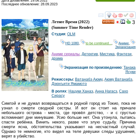
Дата добавления: 29.06.2022
Последнее обновление: 28.09.2023
смотреть
инте
Летнее Время
(2022)
3
HD
(
Summer Time Render
)
Студия
:
OLM
HD 1080
,
to be continued...
,
Аниме
,
Экранизация
Аниме сериалы
,
Детектив
,
Мистика
,
Фэнтези
,
драма
Экранизация по произведению
:
Танака
Ясуки
Режиссеры
:
Ватанабэ Аюму
,
Аюму Ватанабэ
,
Дзюнъити Ямамото
В ролях
:
Нацуки Ханаэ
,
Анна Нагасэ
,
Сахо
Сирасу
Симпэй и не думал возвращаться в родной город из Токио, пока не
узнал о смерти сводной сестры. И вот он стоит на причале
небольшого острова - места, где провёл детство, - и с грустью
вспоминает дни минувшие. Усио больше нет. Она утонула, пытаясь
спасти ребёнка. Винить некого, разве что злую судьбу. Причина
смерти ясна, обстоятельства указывают на несчастный случай.
Однако те немногие, кто видел на теле девушки следы удушения,
верят в убийство.