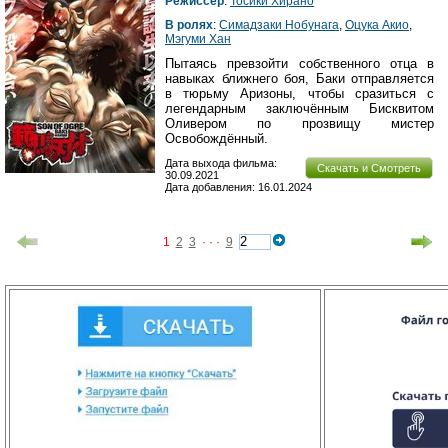
Режиссер
:
Тосики Хирано
В ролях
:
Симадзаки Нобунага
,
Оцука Акио
,
Мэгуми Хан
Пытаясь превзойти собственного отца в
навыках ближнего боя, Баки отправляется
в тюрьму Аризоны, чтобы сразиться с
легендарным заключённым Бисквитом
Оливером по прозвищу мистер
Освобождённый.
Дата выхода фильма:
Скачать и Смотреть
30.09.2021
Дата добавления: 16.01.2024
1
2
3
· · ·
9