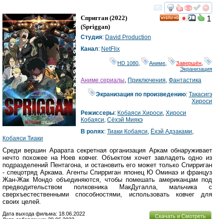
смотреть
инте
Спригган
(2022)
1
HD
(
Spriggan
)
Студия
:
David Production
Канал
:
NetFlix
HD 1080
,
Аниме
,
Завершён
,
Экранизация
Аниме сериалы
,
Приключения
,
Фантастика
Экранизация по произведению
:
Такасигэ
Хироси
Режиссеры
:
Кобаяси Хироси
,
Хироси
Кобаяси
,
Сёхэй Миякэ
В ролях
:
Тиаки Кобаяси
,
Ёхэй Адзаками
,
Кобаяси Тиаки
Среди вершин Арарата секретная организация Аркам обнаруживает
нечто похожее на Ноев ковчег. Объектом хочет завладеть одно из
подразделений Пентагона, и остановить его может только Спирриган
- спецотряд Аркама. Агенты Спирриган японец Ю Оминаэ и француз
Жан-Жак Мондо объединяются, чтобы помешать американцам под
предводительством полковника МакДугалла, мальчика с
сверхъестественными способностями, использовать ковчег для
своих целей.
Дата выхода фильма: 18.06.2022
Скачать и Смотреть