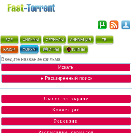
ВСЁ
ФИЛЬМЫ
СЕРИАЛЫ
АНИМАЦИЯ
ТВ
ЮМОР
ФОРУМ
ИГРЫ
КЛИПЫ
● Расширенный поиск
Скоро на экране
Коллекции
Рецензии
Расписание сериалов