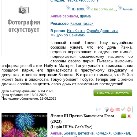
Студия
:
Tezuka Productions
HD 1080
,
to be continued...
,
Аниме
Аниме сериалы
,
драма
Режиссер
:
Камэй Такаси
В ролях
:
Ито Кэнто
,
Сувабэ Дзюнъити
,
Мицухиро Сакамаки
Главный герой Тэцуо Тосу случайным
образом узнаёт, что его дочь Рэйка,
недавно переехавшая в отдельное жильё,
подвергается физическому насилию со
стороны своего парня. Пытаясь выяснить
информацию об этом Нобуто Матори, Тэцуо узнаёт о криминальном
прошлом парня, его причастности к преступному синдикату и
девушках, ставших жертвами бандита. В страхе от мысли, что Рэйка
может быть в опасности, Тэцуо убивает Нобуто. Теперь они с женой
должны сообща защитить свою дочь от возможных последствий.
Дата выхода фильма: 02.04.2023
Скачать и Смотреть
Дата добавления: 13.04.2023
Последнее обновление: 19.06.2023
смотреть
инте
Люпен III Против Кошачьего Глаза
(2023)
(
Lupin III Vs. Cat's Eye
)
Аниме
,
Боевик
,
Детектив
,
Комедия
,
Криминал
,