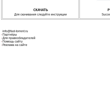
СКАЧАТЬ
P
Для скачивания следуйте инструкции
Succe
info@fast-torrent.ru
Партнёры
Для правообладателей
Помощь сайту
Реклама на сайте