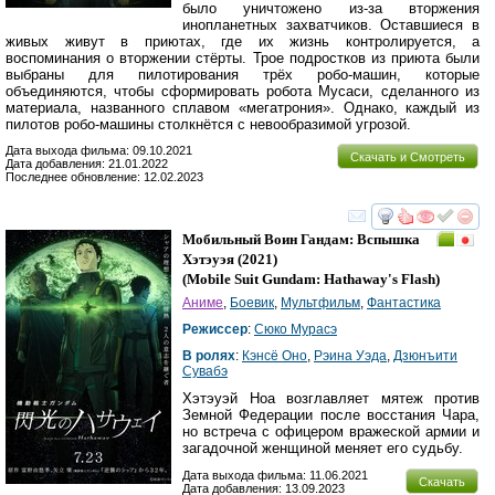
было уничтожено из-за вторжения
инопланетных захватчиков. Оставшиеся в
живых живут в приютах, где их жизнь контролируется, а
воспоминания о вторжении стёрты. Трое подростков из приюта были
выбраны для пилотирования трёх робо-машин, которые
объединяются, чтобы сформировать робота Мусаси, сделанного из
материала, названного сплавом «мегатрония». Однако, каждый из
пилотов робо-машины столкнётся с невообразимой угрозой.
Дата выхода фильма: 09.10.2021
Скачать и Смотреть
Дата добавления: 21.01.2022
Последнее обновление: 12.02.2023
смотреть
инте
Мобильный Воин Гандам: Вспышка
Хэтэуэя
(2021)
(
Mobile Suit Gundam: Hathaway's Flash
)
Аниме
,
Боевик
,
Мультфильм
,
Фантастика
Режиссер
:
Сюко Мурасэ
В ролях
:
Кэнсё Оно
,
Рэина Уэда
,
Дзюнъити
Сувабэ
Хэтэуэй Ноа возглавляет мятеж против
Земной Федерации после восстания Чара,
но встреча с офицером вражеской армии и
загадочной женщиной меняет его судьбу.
Дата выхода фильма: 11.06.2021
Скачать
Дата добавления: 13.09.2023