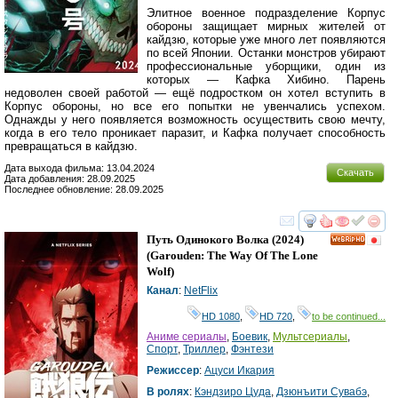
Элитное военное подразделение Корпус
обороны защищает мирных жителей от
кайдзю, которые уже много лет появляются
по всей Японии. Останки монстров убирают
профессиональные уборщики, один из
которых — Кафка Хибино. Парень
недоволен своей работой — ещё подростком он хотел вступить в
Корпус обороны, но все его попытки не увенчались успехом.
Однажды у него появляется возможность осуществить свою мечту,
когда в его тело проникает паразит, и Кафка получает способность
превращаться в кайдзю.
Дата выхода фильма: 13.04.2024
Скачать
Дата добавления: 28.09.2025
Последнее обновление: 28.09.2025
смотреть
инте
Путь Одинокого Волка
(2024)
HD
(
Garouden: The Way Of The Lone
Wolf
)
Канал
:
NetFlix
HD 1080
,
HD 720
,
to be continued...
Аниме сериалы
,
Боевик
,
Мультсериалы
,
Спорт
,
Триллер
,
Фэнтези
Режиссер
:
Ацуси Икария
В ролях
:
Кэндзиро Цуда
,
Дзюнъити Сувабэ
,