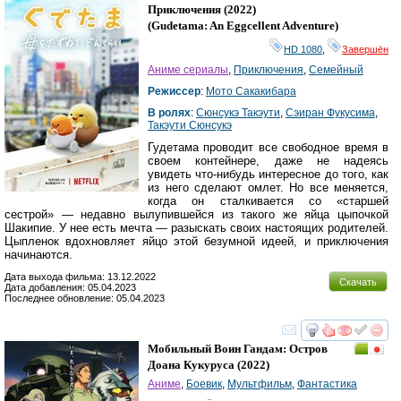
HD
Приключения
(2022)
(
Gudetama: An Eggcellent Adventure
)
HD 1080
,
Завершён
Аниме сериалы
,
Приключения
,
Семейный
Режиссер
:
Мото Сакакибара
В ролях
:
Сюнсукэ Такэути
,
Сэиран Фукусима
,
Такэути Сюнсукэ
Гудетама проводит все свободное время в
своем контейнере, даже не надеясь
увидеть что-нибудь интересное до того, как
из него сделают омлет. Но все меняется,
когда он сталкивается со «старшей
сестрой» — недавно вылупившейся из такого же яйца цыпочкой
Шакипие. У нее есть мечта — разыскать своих настоящих родителей.
Цыпленок вдохновляет яйцо этой безумной идеей, и приключения
начинаются.
Дата выхода фильма: 13.12.2022
Скачать
Дата добавления: 05.04.2023
Последнее обновление: 05.04.2023
смотреть
инте
Мобильный Воин Гандам: Остров
Доана Кукуруса
(2022)
Аниме
,
Боевик
,
Мультфильм
,
Фантастика