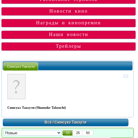
Новости кино
Награды и кинопремии
Наши новости
Трейлеры
Сюнсукэ Такэути
Сюнсукэ Такэути (Shunsuke Takeuchi)
Всё
/ Сюнсукэ Такэути
15
25
50