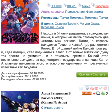
HD 1080
,
HD 720
,
Аниме
,
Завершён
Аниме сериалы
,
Приключения
,
Фантастика
Режиссеры
:
Тагути Томохиса
,
Томохиса Тагути
В ролях
:
Сюнсукэ Такэути
,
Мэгуми Огата
,
Куросава Томоё
Некогда в Японии разразилась гражданская
война, в которой насмерть столкнулись два
«столичных» региона: Канто, в котором
находится Токио, и Кансай, где расположен
Киото. В той давней войне Кансай проиграл
и, сдав позиции, стал подчиняться Канто. Вот только мятежную душу
так просто не усмирить, и с течением времени Кансай стал
постепенно выходить из-под контроля государства и полиции Канто.
А главные виновники этого опасного неподчинения — преступники,
известные как Акудама.
Дата выхода фильма: 08.10.2020
Скачать и Смотреть
Дата добавления: 26.12.2020
Последнее обновление: 02.09.2021
смотреть
инте
Астра Затерянная В
2
HD
Космосе
(2019)
(
Kanata No Astra
)
Студия
:
Lerche