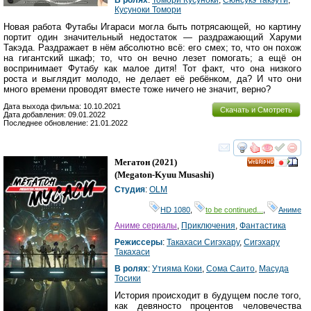
Кусуноки Томори
Новая работа Футабы Игараси могла быть потрясающей, но картину
портит один значительный недостаток — раздражающий Харуми
Такэда. Раздражает в нём абсолютно всё: его смех; то, что он похож
на гигантский шкаф; то, что он вечно лезет помогать; а ещё он
воспринимает Футабу как малое дитя! Тот факт, что она низкого
роста и выглядит молодо, не делает её ребёнком, да? И что они
много времени проводят вместе тоже ничего не значит, верно?
Дата выхода фильма: 10.10.2021
Скачать и Смотреть
Дата добавления: 09.01.2022
Последнее обновление: 21.01.2022
смотреть
инте
Мегатон
(2021)
HD
(
Megaton-Kyuu Musashi
)
Студия
:
OLM
HD 1080
,
to be continued...
,
Аниме
Аниме сериалы
,
Приключения
,
Фантастика
Режиссеры
:
Такахаси Сигэхару
,
Сигэхару
Такахаси
В ролях
:
Утияма Коки
,
Сома Саито
,
Масуда
Тосики
История происходит в будущем после того,
как девяносто процентов человечества