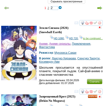
Скрывать просмотренные
1
2
смотреть
инте
Земля-Снежок
(2026)
(
Snowball Earth
)
HD 1080
,
HD 720
,
to be continued...
Аниме
,
Аниме сериалы
,
Приключения
,
Фантастика
Режиссер
:
Мунэхиса Сакаи
В ролях
:
Даисукэ Хиракава
,
Сюнсукэ Такэути
,
Косимидзу Ами
Школьник просыпается на опустошённой
планете, покрытой льдом. Сай-фай-аниме о
спасении человечества
Дата выхода фильма: 03.04.2026
Скачать
Дата добавления: 01.07.2026
смотреть
инте
Запрещенный Крот
(2025)
HD
(
Dekin No Mogura
)