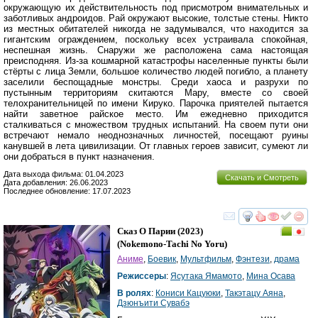
окружающую их действительность под присмотром внимательных и
заботливых андроидов. Рай окружают высокие, толстые стены. Никто
из местных обитателей никогда не задумывался, что находится за
гигантским ограждением, поскольку всех устраивала спокойная,
неспешная жизнь. Снаружи же расположена сама настоящая
преисподняя. Из-за кошмарной катастрофы населенные пункты были
стёрты с лица Земли, большое количество людей погибло, а планету
заселили беспощадные монстры. Среди хаоса и разрухи по
пустынным территориям скитаются Мару, вместе со своей
телохранительницей по имени Кируко. Парочка приятелей пытается
найти заветное райское место. Им ежедневно приходится
сталкиваться с множеством трудных испытаний. На своем пути они
встречают немало неоднозначных личностей, посещают руины
канувшей в лета цивилизации. От главных героев зависит, сумеют ли
они добраться в пункт назначения.
Дата выхода фильма: 01.04.2023
Скачать и Смотреть
Дата добавления: 26.06.2023
Последнее обновление: 17.07.2023
смотреть
инте
Сказ О Парии
(2023)
(
Nokemono-Tachi No Yoru
)
Аниме
,
Боевик
,
Мультфильм
,
Фэнтези
,
драма
Режиссеры
:
Ясутака Ямамото
,
Мина Осава
В ролях
:
Кониси Кацуюки
,
Такэтацу Аяна
,
Дзюнъити Сувабэ