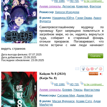
HD 1080
,
HD 720
,
to be continued...
Аниме сериалы
,
Детектив
,
Комедия
,
Фэнтези
Режиссер
:
Хироси Исиодори
В ролях
:
Накамура Юйти
,
Гэнки Окава
,
Аканэ
Фудзита
Самопровозглашённому мудрецу по
прозвищу Крот запрещено появляться в
загробном мире, но он, надеясь вернуться
туда, собирает в старинный фонарь
огоньки призраков. Поговаривают, что
после встречи с ним люди начинают
видеть странное.
Дата выхода фильма: 07.07.2025
Скачать
Дата добавления: 23.09.2025
Последнее обновление: 23.09.2025
смотреть
инте
Кайдзю № 8
(2024)
HD
(
Kaiju No. 8
)
HD 1080
,
HD 720
,
to be continued...
Аниме сериалы
,
Боевик
,
Ужасы
,
Фантастика
Режиссеры
:
Сигэюки Мия
,
Даики Мори
В ролях
:
Масая Фукуниси
,
Асами Сэто
,
Адам
МакАртур