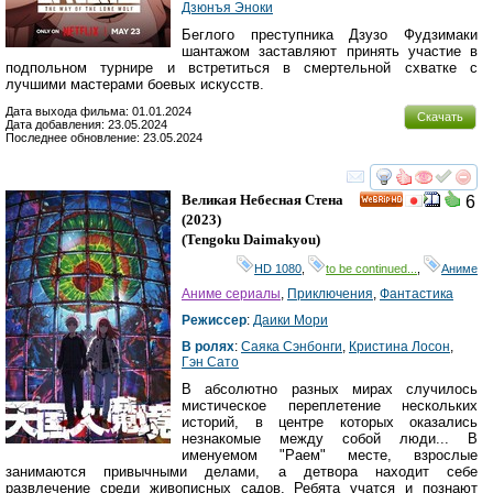
Дзюнъя Эноки
Беглого преступника Дзузо Фудзимаки
шантажом заставляют принять участие в
подпольном турнире и встретиться в смертельной схватке с
лучшими мастерами боевых искусств.
Дата выхода фильма: 01.01.2024
Скачать
Дата добавления: 23.05.2024
Последнее обновление: 23.05.2024
смотреть
инте
Великая Небесная Стена
6
HD
(2023)
(
Tengoku Daimakyou
)
HD 1080
,
to be continued...
,
Аниме
Аниме сериалы
,
Приключения
,
Фантастика
Режиссер
:
Даики Мори
В ролях
:
Саяка Сэнбонги
,
Кристина Лосон
,
Гэн Сато
В абсолютно разных мирах случилось
мистическое переплетение нескольких
историй, в центре которых оказались
незнакомые между собой люди... В
именуемом "Раем" месте, взрослые
занимаются привычными делами, а детвора находит себе
развлечение среди живописных садов. Ребята учатся и познают