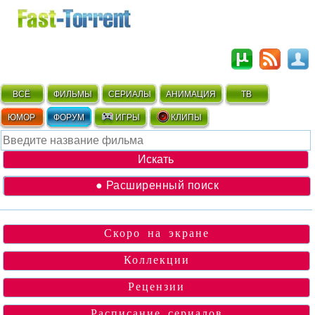
ВСЁ
ФИЛЬМЫ
СЕРИАЛЫ
АНИМАЦИЯ
ТВ
ЮМОР
ФОРУМ
ИГРЫ
КЛИПЫ
● Расширенный поиск
Скоро на экране
Коллекции
Рецензии
Расписание сериалов