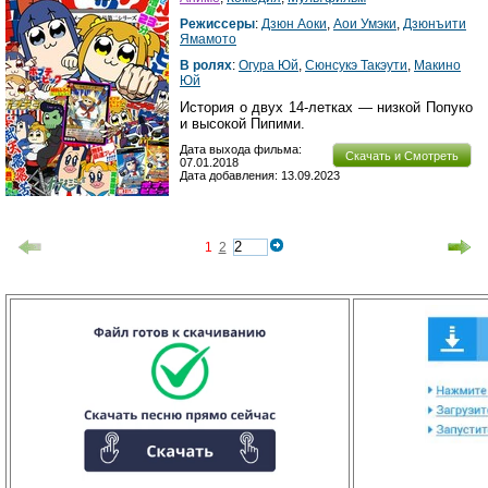
Режиссеры
:
Дзюн Аоки
,
Аои Умэки
,
Дзюнъити
Ямамото
В ролях
:
Огура Юй
,
Сюнсукэ Такэути
,
Макино
Юй
История о двух 14-летках — низкой Попуко
и высокой Пипими.
Дата выхода фильма:
Скачать и Смотреть
07.01.2018
Дата добавления: 13.09.2023
1
2