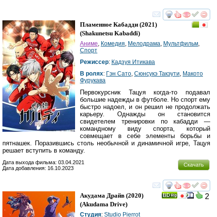
смотреть
инте
Пламенное Кабадди
(2021)
(
Shakunetsu Kabaddi
)
Аниме
,
Комедия
,
Мелодрама
,
Мультфильм
,
Спорт
Режиссер
:
Кадзуя Итикава
В ролях
:
Гэн Сато
,
Сюнсукэ Такэути
,
Макото
Фурукава
Первокурсник Тацуя когда-то подавал
большие надежды в футболе. Но спорт ему
быстро надоел, и он решил не продолжать
карьеру. Однажды он становится
свидетелем тренировки по кабадди —
командному виду спорта, который
совмещает в себе элементы борьбы и
пятнашек. Поразившись столь необычной и динамичной игре, Тацуя
решает вступить в команду.
Дата выхода фильма: 03.04.2021
Скачать
Дата добавления: 16.10.2023
смотреть
инте
Акудама Драйв
(2020)
2
(
Akudama Drive
)
Студия
:
Studio Pierrot