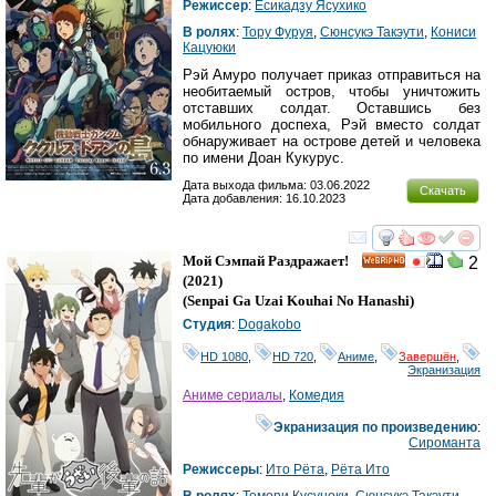
Режиссер
:
Ёсикадзу Ясухико
В ролях
:
Тору Фуруя
,
Сюнсукэ Такэути
,
Кониси
Кацуюки
Рэй Амуро получает приказ отправиться на
необитаемый остров, чтобы уничтожить
отставших солдат. Оставшись без
мобильного доспеха, Рэй вместо солдат
обнаруживает на острове детей и человека
по имени Доан Кукурус.
Дата выхода фильма: 03.06.2022
Скачать
Дата добавления: 16.10.2023
смотреть
инте
Мой Сэмпай Раздражает!
2
HD
(2021)
(
Senpai Ga Uzai Kouhai No Hanashi
)
Студия
:
Dogakobo
HD 1080
,
HD 720
,
Аниме
,
Завершён
,
Экранизация
Аниме сериалы
,
Комедия
Экранизация по произведению
:
Сироманта
Режиссеры
:
Ито Рёта
,
Рёта Ито
В ролях
:
Томори Кусуноки
,
Сюнсукэ Такэути
,