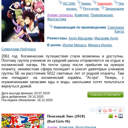
HD 1080
,
Аниме
,
Завершён
,
Про
космос
,
Роуд-муви
,
Экранизация
Аниме сериалы
,
Комедия
,
Приключения
,
Фантастика
Экранизация по произведению
:
Синохара
Кэнта
Режиссеры
:
Андо Масаоми
,
Масаоми Андо
В ролях
:
Инори Минасэ
,
Минасэ Инори
,
Симадзаки Нобунага
2061 год. Космические путешествия стали возможны и доступны.
Поэтому группа учеников из средней школы отправляется на отдых в
космический лагерь. Но почти сразу после прибытия на нужную
планету, неизвестная сфера похищает и уносит девятерых учеников
группы 5Б на расстояние 5012 световых лет от родной планеты. Там
они попадают на космический корабль "Астра". Теперь, с
ограниченными запасами еды и воды, школьники хотят попытаться
вернуться домой.
Дата выхода фильма: 03.07.2019
Скачать и Смотреть
Дата добавления: 29.10.2020
Последнее обновление: 18.12.2020
смотреть
инте
Попсовый Эпос
(2018)
(
Bad Girls #6
)
Аниме
,
Комедия
,
Мультфильм