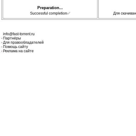
Preparation...
Successful completion✅
Для скачива
info@fast-torrent.ru
Партнёры
Для правообладателей
Помощь сайту
Реклама на сайте