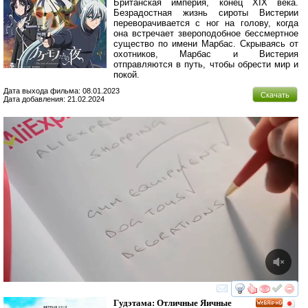
Британская империя, конец XIX века.
Безрадостная жизнь сироты Вистерии
переворачивается с ног на голову, когда
она встречает звероподобное бессмертное
существо по имени Марбас. Скрываясь от
охотников, Марбас и Вистерия
отправляются в путь, чтобы обрести мир и
покой.
Дата выхода фильма: 08.01.2023
Скачать
Дата добавления: 21.02.2024
смотреть
инте
Гудэтама: Отличные Яичные