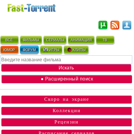
ВСЁ
ФИЛЬМЫ
СЕРИАЛЫ
АНИМАЦИЯ
ТВ
ЮМОР
ФОРУМ
ИГРЫ
КЛИПЫ
● Расширенный поиск
Скоро на экране
Коллекции
Рецензии
Расписание сериалов