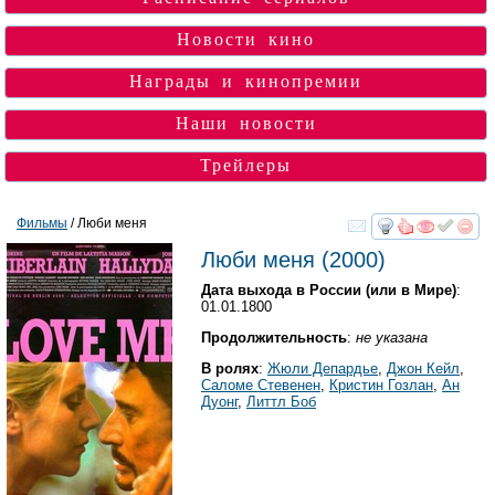
Новости кино
Награды и кинопремии
Наши новости
Трейлеры
Фильмы
/ Люби меня
смотреть
инте
Люби меня
(2000)
Дата выхода в России (или в Мире)
:
01.01.1800
Продолжительность
:
не указана
В ролях
:
Жюли Депардье
,
Джон Кейл
,
Саломе Стевенен
,
Кристин Гозлан
,
Ан
Дуонг
,
Литтл Боб