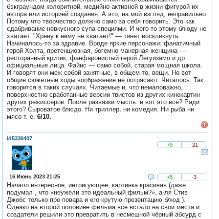
бэкграундом колоритной, медийно активной в жизни фигурой их
автора или историей создания. А это, на мой взгляд, неправильно.
Потому что творчество должно само за себя говорить. Это как
сдабривание невкусного супа специями. И чего-то этому блюду не
хватает. "Хрену к нему не хватает!" — тянет воскликнуть.
Начиналось-то за здравие. Вроде яркие персонажи: фанатичный
герой Холта, претенциозная, богемно манерная женщина —
ресторанный критик, фанфаронистый герой Легуизамо и др.
официальные лица. Файнс — само собой, старая мощная школа.
И говорят они меж собой занятные, в общем-то, вещи. Но вот
общие сюжетные ходы воображение не потрясают. Читалось. Так
говорится в таких случаях. Читаемые и, что немаловажно,
поверхностно сработанные версии твистов из других кинокартин
других режиссёров. После развязки мысль: и вот это всё? Ради
этого? Сыроватое блюдо. Ни триллер, ни комедия. Ни рыба ни
мясо т. е.
6/10.
id5330407
+9
-21
16 Июнь 2023 21:25
+5
-3
Начало интересное, интригующее, картинка красивая (даже
подумал , что «неужели это идеальный фильм?», а-ля Стив
Джобс только про повара и его крутую презентацию блюд ).
Однако на второй половине фильма все встало на свои места и
создатели решили это превратить в несмешной чёрный абсурд с