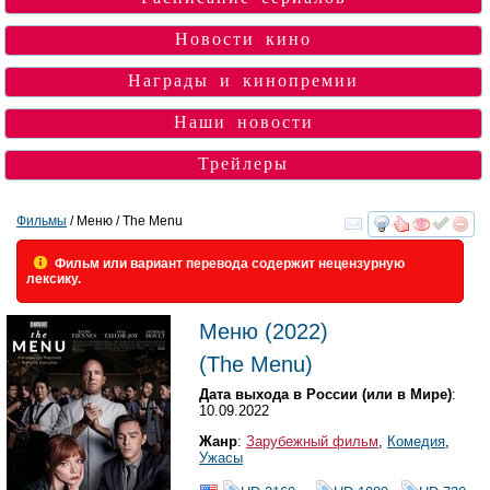
Новости кино
Награды и кинопремии
Наши новости
Трейлеры
Фильмы
/ Меню / The Menu
смотреть
инте
Фильм или вариант перевода содержит нецензурную
лексику.
Меню
(2022)
(
The Menu
)
Дата выхода в России (или в Мире)
:
10.09.2022
Жанр
:
Зарубежный фильм
,
Комедия
,
Ужасы