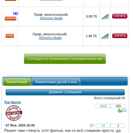
HD
HD
Проф. (многоголосый)
6,80 ГБ
HDrezka Studio
HD
Проф. (многоголосый)
1,46 ГБ
HDrezka Studio
Сообщить о появлении в хорошем качестве
Комментарии
Комментарии друзей и мои
Добавить Сообщение
Всего сообщений 85
Top Secret
+512
-365
07 Янв. 2025 22:06
+3
-1
Решил таки глянуть этот фильм, как-то всё слишком просто, да