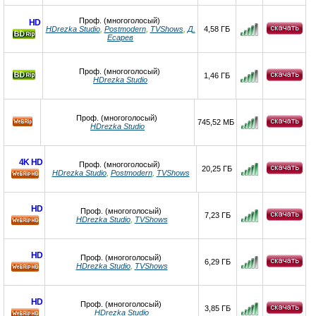
Проф. (многоголосый)
HD
HDrezka Studio
,
Postmodern
,
TVShows
,
Д.
4,58 ГБ
Есарев
Проф. (многоголосый)
1,46 ГБ
HDrezka Studio
Проф. (многоголосый)
745,52 МБ
HDrezka Studio
4K
HD
Проф. (многоголосый)
20,25 ГБ
HDrezka Studio
,
Postmodern
,
TVShows
HD
HD
Проф. (многоголосый)
7,23 ГБ
HDrezka Studio
,
TVShows
HD
HD
Проф. (многоголосый)
6,29 ГБ
HDrezka Studio
,
TVShows
HD
HD
Проф. (многоголосый)
3,85 ГБ
HDrezka Studio