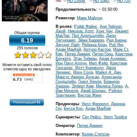
HD 2160р
,
HD 1080
,
HD 720
Продолжительность
: ~ 01:50:00
Режиссер
:
Марк Майлод
В ролях
:
Рэйф Файнс
,
Аня Тейлор-
Джой
,
Николас Холт
,
Хонг Чау
,
Джанет
Общая оценка
МакТир
,
Пол Адельштейн
,
Джон
6.19
Легуизамо
,
Эйми Карреро
,
Рид Бирни
,
Джудит Лайт
,
Ребекка Коон
,
Роб Янг
,
255 голосов
Адам МакКей
,
Артуро Кастро
,
Марк Ст.
Кир
,
Питер Диминг
,
Питер Гроц
,
Кристина
Брукато
,
Этан Тобман
,
Адам Алдеркс
,
Йон Паул Аллyн
,
Мел Фэйр
,
Кристиан
Можете оставить свой голос
Гонсалес
,
Мэтт Корнвэлл
,
Джон
отметив одну из звездочек.
Уилкинс
,
Йохн Cола
,
Майкл А. Дин
,
Марcус Авеонс Дунcан
,
Александр
Голдштейн
,
Грант Хенли
,
Брандон
Херрон
,
Элберт Ким
,
Мелиса Лопез
,
А.
Йае Мичеле
,
Джей Шэдикс
,
Рэйчел
Траутмэнн
,
Виcтор Женг
Рекомендаций
61
Продюсеры
:
Уилл Феррелл
,
Дженна
Гоу
,
Бетси Кох
,
Адам МакКей
Сценаристы
:
Сет Рейсс
,
Уилл Трэйси
Оператор
:
Питер Диминг
Композитор
:
Колин Стетсон