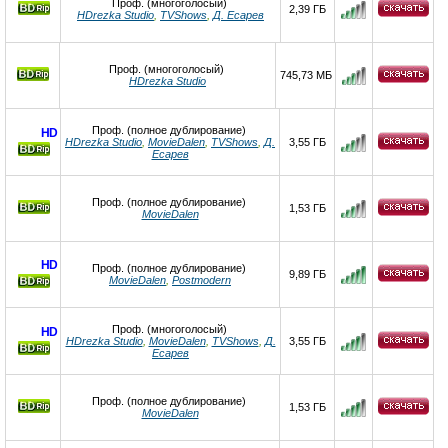
Проф. (многоголосый)
2,39 ГБ
HDrezka Studio
,
TVShows
,
Д. Есарев
Проф. (многоголосый)
745,73 МБ
HDrezka Studio
Проф. (полное дублирование)
HD
HDrezka Studio
,
MovieDalen
,
TVShows
,
Д.
3,55 ГБ
Есарев
Проф. (полное дублирование)
1,53 ГБ
MovieDalen
HD
Проф. (полное дублирование)
9,89 ГБ
MovieDalen
,
Postmodern
Проф. (многоголосый)
HD
HDrezka Studio
,
MovieDalen
,
TVShows
,
Д.
3,55 ГБ
Есарев
Проф. (полное дублирование)
1,53 ГБ
MovieDalen