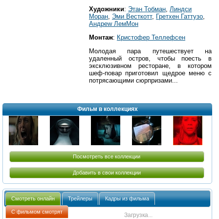
Художники
:
Этан Тобман
,
Линдси
Моран
,
Эми Весткотт
,
Гретхен Гаттузо
,
Андреw ЛемМон
Монтаж
:
Кристофер Теллефсен
Молодая пара путешествует на
удаленный остров, чтобы поесть в
эксклюзивном ресторане, в котором
шеф-повар приготовил щедрое меню с
потрясающими сюрпризами...
Фильм в коллекциях
Посмотреть все коллекции
Добавить в свои коллекции
Смотреть онлайн
Трейлеры
Кадры из фильма
С фильмом смотрят
Загрузка...