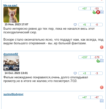
Мя-ха-хау!
+57
-53
15 Ноя. 2023 17:07
+5
-0
Было интересно ровно до тех пор, пока не начался весь этот
психоделический сюр.
Вскоре стало окончательно ясно, что подадут нам, как всегда, под
видом большого откровения - вы..ер больной фантазии.
drummer82
+157
-179
14 Окт. 2023 13:01
+3
-3
Фильм неожиданно понравился,очень долго откладывал
промотр,но в итоге не жалею,что посмотрел.7/10.
surinv0lodymyr
+47
-47