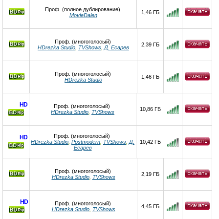
Проф. (полное дублирование)
1,46 ГБ
MovieDalen
Проф. (многоголосый)
2,39 ГБ
HDrezka Studio
,
TVShows
,
Д. Есарев
Проф. (многоголосый)
1,46 ГБ
HDrezka Studio
HD
Проф. (многоголосый)
10,86 ГБ
HDrezka Studio
,
TVShows
Проф. (многоголосый)
HD
HDrezka Studio
,
Postmodern
,
TVShows
,
Д.
10,42 ГБ
Есарев
Проф. (многоголосый)
2,19 ГБ
HDrezka Studio
,
TVShows
HD
Проф. (многоголосый)
4,45 ГБ
HDrezka Studio
,
TVShows