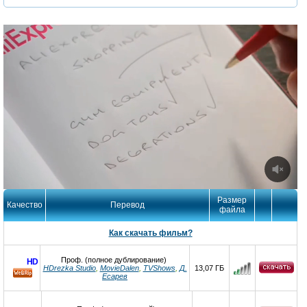
Размер
Качество
Перевод
файла
Как скачать фильм?
Проф. (полное дублирование)
HD
HDrezka Studio
,
MovieDalen
,
TVShows
,
Д.
13,07 ГБ
Есарев