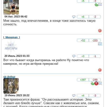
+5
-3
04 Авг. 2023 06:42
+6
-2
Мне зашло, под впечатлением, в конце тоже захотелось такую
сочность.
I_Megaman_I
+52
-153
20 Июль 2023 01:33
+3
-1
Вот что бывает когда выгораешь на работе Ну понятно что
камерное, но игра актёров прекрасна!
sir Arthur
+397
-249
19 Июнь 2023 18:22
+4
-3
Там произносится фраза:
"Он рассказывает историю. Это
делает его блюдо лучше"
. Совсем как с живописью или, скажем,
с поэзией. Когда сомнительные стихи облагораживаются