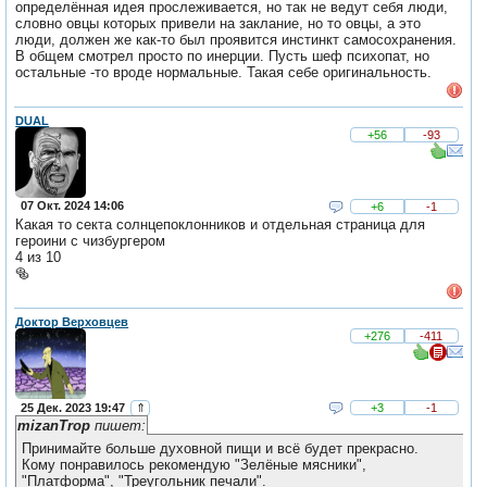
определённая идея прослеживается, но так не ведут себя люди,
словно овцы которых привели на заклание, но то овцы, а это
люди, должен же как-то был проявится инстинкт самосохранения.
В общем смотрел просто по инерции. Пусть шеф психопат, но
остальные -то вроде нормальные. Такая себе оригинальность.
DUAL
+56
-93
07 Окт. 2024 14:06
+6
-1
Какая то секта солнцепоклонников и отдельная страница для
героини с чизбургером
4 из 10
🥯
Доктор Верховцев
+276
-411
25 Дек. 2023 19:47
⇑
+3
-1
mizanTrop
пишет:
Принимайте больше духовной пищи и всё будет прекрасно.
Кому понравилось рекомендую "Зелёные мясники",
"Платформа", "Треугольник печали".