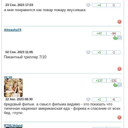
23 Сен. 2023 17:03
+4
-1
а мне понравился как повар повару вкусняшка
Alexasha74
+47
-94
02 Сен. 2023 11:05
+5
-1
Пикантный триллер 7/10
ya-ya
+137
-131
22 Авг. 2023 08:30
+2
-6
бредовый фильм. а смысл фильма видимо - это показать что
типичная национал американская еда - форева и спасение от всех
бед. глупо.
RTNLVoland