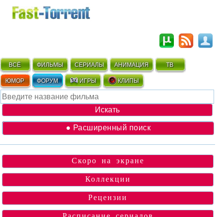
ВСЁ
ФИЛЬМЫ
СЕРИАЛЫ
АНИМАЦИЯ
ТВ
ЮМОР
ФОРУМ
ИГРЫ
КЛИПЫ
● Расширенный поиск
Скоро на экране
Коллекции
Рецензии
Расписание сериалов