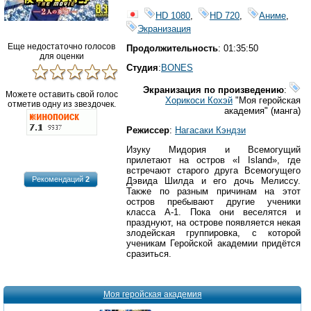
HD 1080
,
HD 720
,
Аниме
,
Экранизация
Еще недостаточно голосов
Продолжительность
: 01:35:50
для оценки
Студия
:
BONES
Экранизация по произведению
:
Можете оставить свой голос
Хорикоси Кохэй
"Моя геройская
отметив одну из звездочек.
академия" (манга)
Режиссер
:
Нагасаки Кэндзи
Изуку Мидория и Всемогущий
прилетают на остров «I Island», где
встречают старого друга Всемогущего
Рекомендаций
2
Дэвида Шилда и его дочь Мелиссу.
Также по разным причинам на этот
остров пребывают другие ученики
класса А-1. Пока они веселятся и
празднуют, на острове появляется некая
злодейская группировка, с которой
ученикам Геройской академии придётся
сразиться.
Моя геройская академия