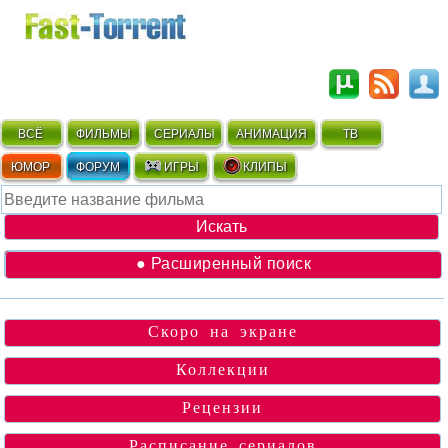
ВСЁ
ФИЛЬМЫ
СЕРИАЛЫ
АНИМАЦИЯ
ТВ
ЮМОР
ФОРУМ
ИГРЫ
КЛИПЫ
● Расширенный поиск
Скоро на экране
Коллекции
Рецензии
Расписание сериалов