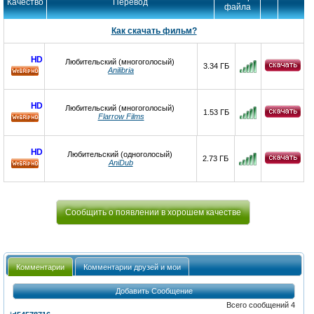
Качество
Перевод
файла
Как скачать фильм?
HD
Любительский (многоголосый)
3.34 ГБ
Anilibria
HD
HD
Любительский (многоголосый)
1.53 ГБ
Flarrow Films
HD
HD
Любительский (одноголосый)
2.73 ГБ
AniDub
HD
Сообщить о появлении в хорошем качестве
Комментарии
Комментарии друзей и мои
Добавить Сообщение
Всего сообщений 4