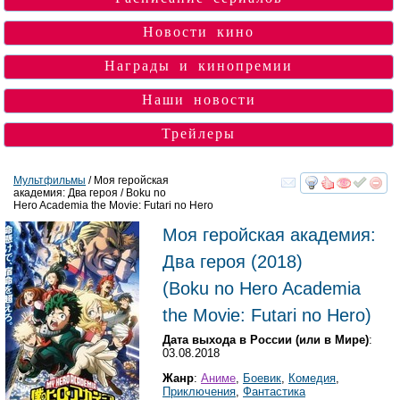
Новости кино
Награды и кинопремии
Наши новости
Трейлеры
Мультфильмы
/ Моя геройская
академия: Два героя / Boku no
смотреть
инте
Hero Academia the Movie: Futari no Hero
Моя геройская академия:
Два героя
(2018)
(
Boku no Hero Academia
the Movie: Futari no Hero
)
Дата выхода в России (или в Мире)
:
03.08.2018
Жанр
:
Аниме
,
Боевик
,
Комедия
,
Приключения
,
Фантастика