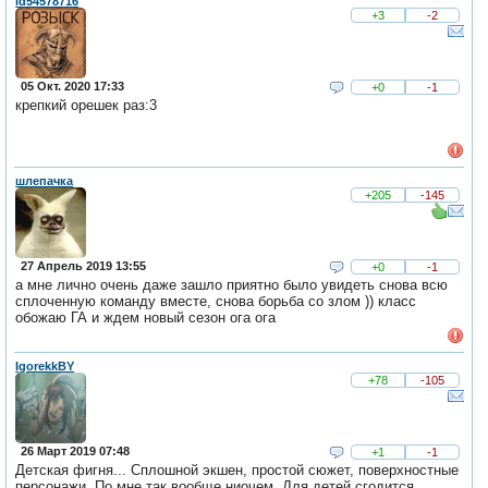
id54578716
+3
-2
05 Окт. 2020 17:33
+0
-1
крепкий орешек раз:3
шлепачка
+205
-145
27 Апрель 2019 13:55
+0
-1
а мне лично очень даже зашло приятно было увидеть снова всю
сплоченную команду вместе, снова борьба со злом )) класс
обожаю ГА и ждем новый сезон ога ога
IgorekkBY
+78
-105
26 Март 2019 07:48
+1
-1
Детская фигня... Сплошной экшен, простой сюжет, поверхностные
персонажи. По мне так вообще ниочем. Для детей сгодится.