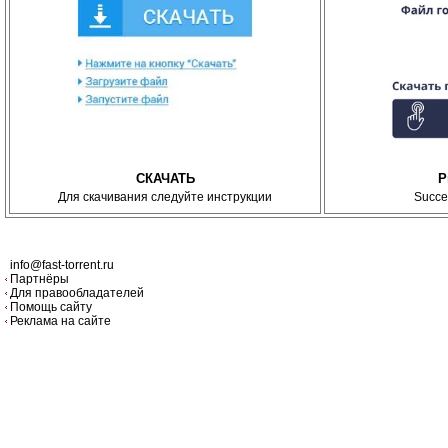
СКАЧАТЬ
P
Для скачивания следуйте инструкции
Succe
info@fast-torrent.ru
Партнёры
Для правообладателей
Помощь сайту
Реклама на сайте