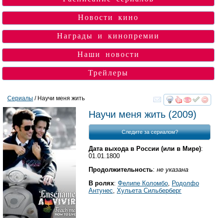
Новости кино
Награды и кинопремии
Наши новости
Трейлеры
Сериалы
/ Научи меня жить
смотреть
инте
Научи меня жить
(2009)
Следите за сериалом?
Дата выхода в России (или в Мире)
:
01.01.1800
Продолжительность
:
не указана
В ролях
:
Фелипе Коломбо
,
Родолфо
Антунес
,
Хульета Сильберберг