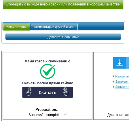
Сообщить о выходе новой серии или появлении в хорошем качестве
Комментарии
Комментарии друзей и мои
Добавить Сообщение
Preparation...
Successful completion✅
Для скачива