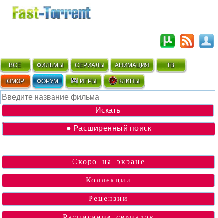
ВСЁ
ФИЛЬМЫ
СЕРИАЛЫ
АНИМАЦИЯ
ТВ
ЮМОР
ФОРУМ
ИГРЫ
КЛИПЫ
● Расширенный поиск
Скоро на экране
Коллекции
Рецензии
Расписание сериалов