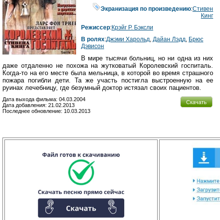
Экранизация по произведению
:
Стивен
Кинг
Режиссер
:
Крэйг Р. Бэксли
В ролях
:
Джэми Харольд
,
Дайан Лэдд
,
Брюс
Дэвисон
В мире тысячи больниц, но ни одна из них
даже отдаленно не похожа на жутковатый Королевский госпиталь.
Когда-то на его месте была мельница, в которой во время страшного
пожара погибли дети. Та же участь постигла выстроенную на ее
руинах лечебницу, где безумный доктор истязал своих пациентов.
Дата выхода фильма: 04.03.2004
Скачать
Дата добавления: 21.02.2013
Последнее обновление: 10.03.2013