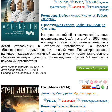
HD 1080
,
HD 720
,
Sci-Fi (Научная
фантастика)
,
Завершён
,
Режиссерская
версия
Режиссеры
:
Майрзи Алмас
,
Ник Копус
,
Роберт
Либерман
В ролях
:
Джил Беллоуз
,
Брайан Ван Холт
,
Ал
Сапиенца
История о тайной космической миссии
правительства США, начатой в 1963 году,
по ходу которой сотни мужчин, женщин и
детей отправились в столетнее путешествие на корабле
«Вознесение» с целью заселить новый мир. Пассажиры корабля
начинают задаваться истинной целью миссии после таинственного
убийства молодой девушки, произошедшей спустя 50 лет после
начала их путешествия.
Дата выхода фильма: 15.12.2014
Скачать и Смотреть
Дата добавления: 26.12.2014
Последнее обновление: 20.09.2020
смотреть
инте
Отец Матвей
(2014)
3
HD
Детектив
,
Мелодрама
,
Русский сериал
HD 720
,
Завершён
,
Режиссерская версия
Режиссер
:
Валерий Девятилов