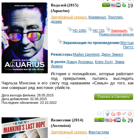
смотреть
инте
Водолей
(2015)
19
(
Aquarius
)
Зарубежный сериал
,
Криминал
,
Триллер
,
драма
HD 1080
,
HD 720
,
Завершён
,
Режиссерская версия
Экранизация по произведению
:
Мэттью
Питтс
Режиссеры
:
Майкл Цинберг
,
Джон Эмиел
В ролях
:
Дэвид Духовны
,
Клер Холт
,
Эмма
Дюмон
История о полицейских, которые работают
под прикрытием, пытаясь выследить
Чарльза Мэнсона и его секту под названием «Семья» до того, как
они совершат ряд жестоких убийств.
Дата выхода фильма: 28.05.2015
Скачать и Смотреть
Дата добавления: 02.06.2015
Последнее обновление: 23.10.2022
смотреть
инте
Вознесение
(2014)
29
(
Ascension
)
Зарубежный сериал
,
Фантастика