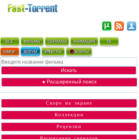
ВСЁ
ФИЛЬМЫ
СЕРИАЛЫ
АНИМАЦИЯ
ТВ
ЮМОР
ФОРУМ
ИГРЫ
КЛИПЫ
● Расширенный поиск
Скоро на экране
Коллекции
Рецензии
Расписание сериалов