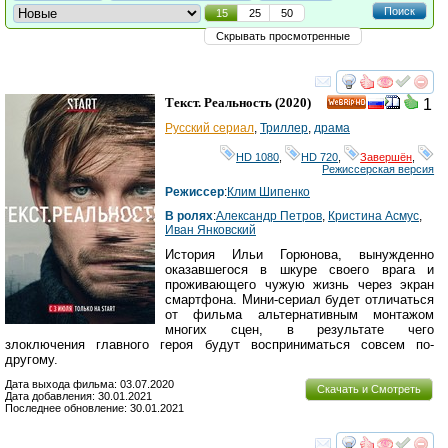
Поиск
15
25
50
Скрывать просмотренные
смотреть
инте
Текст. Реальность
(2020)
1
HD
Русский сериал
,
Триллер
,
драма
HD 1080
,
HD 720
,
Завершён
,
Режиссерская версия
Режиссер
:
Клим Шипенко
В ролях
:
Александр Петров
,
Кристина Асмус
,
Иван Янковский
История Ильи Горюнова, вынужденно
оказавшегося в шкуре своего врага и
проживающего чужую жизнь через экран
смартфона. Мини-сериал будет отличаться
от фильма альтернативным монтажом
многих сцен, в результате чего
злоключения главного героя будут восприниматься совсем по-
другому.
Дата выхода фильма: 03.07.2020
Скачать и Смотреть
Дата добавления: 30.01.2021
Последнее обновление: 30.01.2021