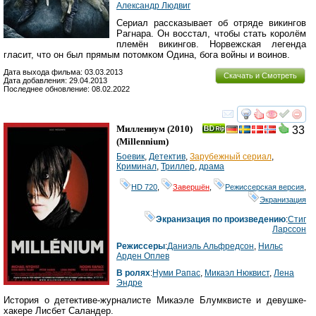
Александр Людвиг
Сериал рассказывает об отряде викингов
Рагнара. Он восстал, чтобы стать королём
племён викингов. Норвежская легенда
гласит, что он был прямым потомком Одина, бога войны и воинов.
Дата выхода фильма: 03.03.2013
Скачать и Смотреть
Дата добавления: 29.04.2013
Последнее обновление: 08.02.2022
смотреть
инте
Миллениум
(2010)
33
(
Millennium
)
Боевик
,
Детектив
,
Зарубежный сериал
,
Криминал
,
Триллер
,
драма
HD 720
,
Завершён
,
Режиссерская версия
,
Экранизация
Экранизация по произведению
:
Стиг
Ларссон
Режиссеры
:
Даниэль Альфредсон
,
Нильс
Арден Оплев
В ролях
:
Нуми Рапас
,
Микаэл Нюквист
,
Лена
Эндре
История о детективе-журналисте Микаэле Блумквисте и девушке-
хакере Лисбет Саландер.