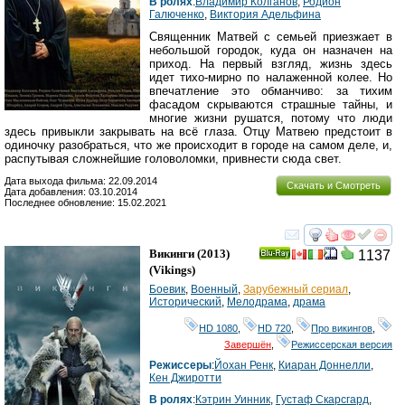
В ролях
:
Владимир Колганов
,
Родион
Галюченко
,
Виктория Адельфина
Священник Матвей с семьей приезжает в
небольшой городок, куда он назначен на
приход. На первый взгляд, жизнь здесь
идет тихо-мирно по налаженной колее. Но
впечатление это обманчиво: за тихим
фасадом скрываются страшные тайны, и
многие жизни рушатся, потому что люди
здесь привыкли закрывать на всё глаза. Отцу Матвею предстоит в
одиночку разобраться, что же происходит в городе на самом деле, и,
распутывая сложнейшие головоломки, привнести сюда свет.
Дата выхода фильма: 22.09.2014
Скачать и Смотреть
Дата добавления: 03.10.2014
Последнее обновление: 15.02.2021
смотреть
инте
Викинги
(2013)
1137
Ray
(
Vikings
)
Боевик
,
Военный
,
Зарубежный сериал
,
Исторический
,
Мелодрама
,
драма
HD 1080
,
HD 720
,
Про викингов
,
Завершён
,
Режиссерская версия
Режиссеры
:
Йохан Ренк
,
Киаран Доннелли
,
Кен Джиротти
В ролях
:
Кэтрин Уинник
,
Густаф Скарсгард
,