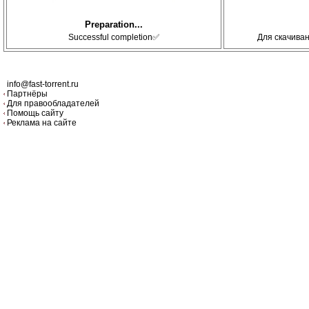
Preparation...
Successful completion✅
Для скачива
info@fast-torrent.ru
Партнёры
Для правообладателей
Помощь сайту
Реклама на сайте