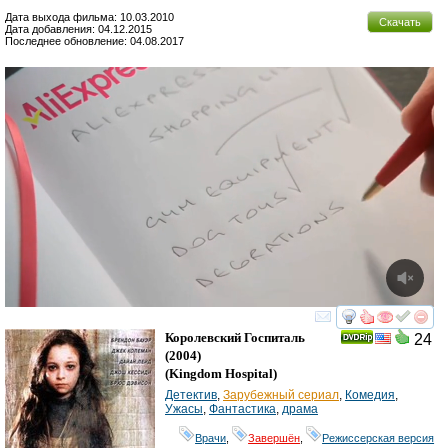
Дата выхода фильма: 10.03.2010
Скачать
Дата добавления: 04.12.2015
Последнее обновление: 04.08.2017
смотреть
инте
Королевский Госпиталь
24
(2004)
(
Kingdom Hospital
)
Детектив
,
Зарубежный сериал
,
Комедия
,
Ужасы
,
Фантастика
,
драма
Врачи
,
Завершён
,
Режиссерская версия