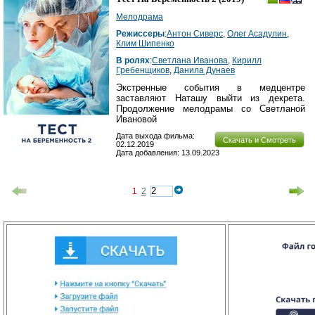
Мелодрама
Режиссеры
:
Антон Сиверс
,
Олег Асадулин
,
Клим Шипенко
В ролях
:
Светлана Иванова
,
Кирилл
Гребенщиков
,
Данила Дунаев
Экстренные события в медцентре
заставляют Наташу выйти из декрета.
Продолжение мелодрамы со Светланой
Ивановой
Дата выхода фильма:
Скачать и Смотреть
02.12.2019
Дата добавления: 13.09.2023
1
2