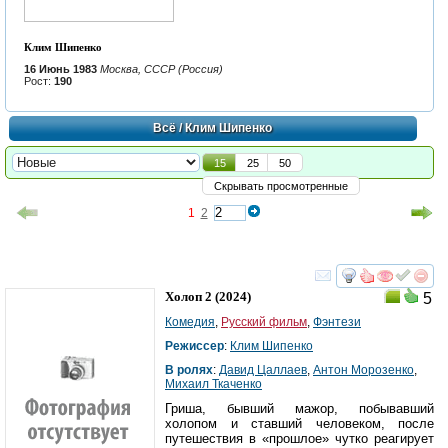
Клим Шипенко
16 Июнь 1983
Москва, СССР (Россия)
Рост:
190
Всё
/ Клим Шипенко
15
25
50
Скрывать просмотренные
1
2
смотреть
инте
Холоп 2
(2024)
5
Комедия
,
Русский фильм
,
Фэнтези
Режиссер
:
Клим Шипенко
В ролях
:
Давид Цаллаев
,
Антон Морозенко
,
Михаил Ткаченко
Гриша, бывший мажор, побывавший
холопом и ставший человеком, после
путешествия в «прошлое» чутко реагирует