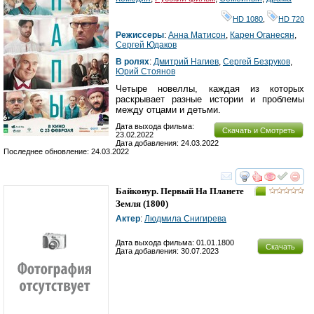
HD 1080
,
HD 720
Режиссеры
:
Анна Матисон
,
Карен Оганесян
,
Сергей Юдаков
В ролях
:
Дмитрий Нагиев
,
Сергей Безруков
,
Юрий Стоянов
Четыре новеллы, каждая из которых
раскрывает разные истории и проблемы
между отцами и детьми.
Дата выхода фильма:
Скачать и Смотреть
23.02.2022
Дата добавления: 24.03.2022
Последнее обновление: 24.03.2022
смотреть
инте
Байконур. Первый На Планете
Земля
(1800)
Актер
:
Людмила Снигирева
Дата выхода фильма: 01.01.1800
Скачать
Дата добавления: 30.07.2023