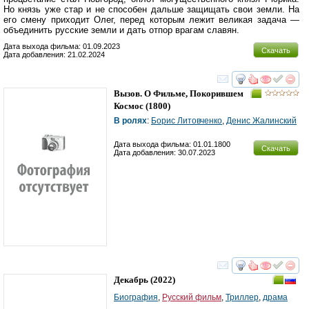
Но князь уже стар и не способен дальше защищать свои земли. На
его смену приходит Олег, перед которым лежит великая задача —
объединить русские земли и дать отпор врагам славян.
Дата выхода фильма: 01.09.2023
Скачать
Дата добавления: 21.02.2024
смотреть
инте
Вызов. О Фильме, Покорившем
Космос
(1800)
В ролях
:
Борис Литовченко
,
Денис Жалинский
Дата выхода фильма: 01.01.1800
Скачать
Дата добавления: 30.07.2023
смотреть
инте
Декабрь
(2022)
Биография
,
Русский фильм
,
Триллер
,
драма