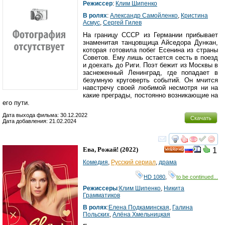
Режиссер
:
Клим Шипенко
В ролях
:
Александр Самойленко
,
Кристина
Асмус
,
Сергей Гилев
На границу СССР из Германии прибывает
знаменитая танцовщица Айседора Дункан,
которая готовила побег Есенина из страны
Советов. Ему лишь остается сесть в поезд
и доехать до Риги. Поэт бежит из Москвы в
заснеженный Ленинград, где попадает в
безумную круговерть событий. Он мчится
навстречу своей любимой несмотря ни на
какие преграды, постоянно возникающие на
его пути.
Дата выхода фильма: 30.12.2022
Скачать
Дата добавления: 21.02.2024
смотреть
инте
Ева, Рожай!
(2022)
1
HD
Комедия
,
Русский сериал
,
драма
HD 1080
,
to be continued...
Режиссеры
:
Клим Шипенко
,
Никита
Грамматиков
В ролях
:
Елена Подкаминская
,
Галина
Польских
,
Алёна Хмельницкая