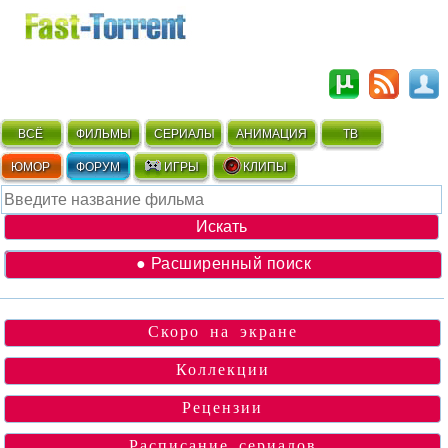
ВСЁ
ФИЛЬМЫ
СЕРИАЛЫ
АНИМАЦИЯ
ТВ
ЮМОР
ФОРУМ
ИГРЫ
КЛИПЫ
● Расширенный поиск
Скоро на экране
Коллекции
Рецензии
Расписание сериалов