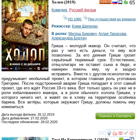
Холоп
(2019)
65
HD
Комедия
,
Русский фильм
HD 1080
,
Про путешествия во времени
Режиссер
:
Клим Шипенко
В ролях
:
Милош Бикович
,
Аглая Тарасова
,
Александра Бортич
Гриша – молодой мажор. Он считает, что
раз у него есть деньги, то ему всё
позволено. За его деяния Грише грозит
серьёзный тюремный срок. Естественно,
отец-олигарх не оставит сына в беде, и
намерен помочь ему, ну и заодно
исправить. Вместе с другом-психологом он
придумывает необычный проект, в котором главная роль уготована
Григорию. После подстроенной аварии Гриша попадает в этот самый
проект, где его ждёт Россия 19-го века. Вот только здесь он уже не в
роли избалованного мажора, а в роли обычного холопа Гришки, у
которого ничего нет, и живёт он в хлеву на территории особняка
барина. Все актёры, которые окружают Гришу, должны помочь ему
измениться.
Дата выхода фильма: 26.12.2019
Скачать и Смотреть
Дата добавления: 27.02.2020
Последнее обновление: 28.02.2020
смотреть
инте
Тест На Беременность 2
(2019)