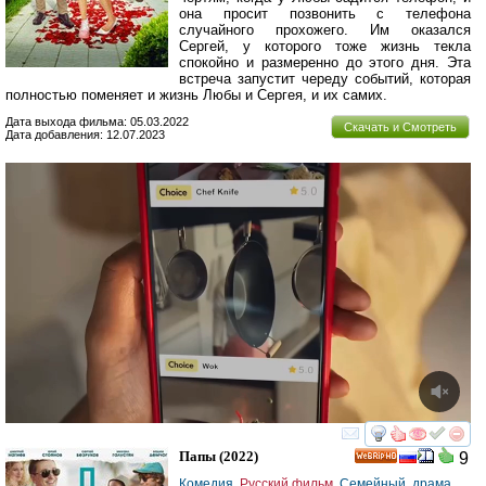
она просит позвонить с телефона
случайного прохожего. Им оказался
Сергей, у которого тоже жизнь текла
спокойно и размеренно до этого дня. Эта
встреча запустит череду событий, которая
полностью поменяет и жизнь Любы и Сергея, и их самих.
Дата выхода фильма: 05.03.2022
Скачать и Смотреть
Дата добавления: 12.07.2023
смотреть
инте
Папы
(2022)
9
HD
Комедия
,
Русский фильм
,
Семейный
,
драма