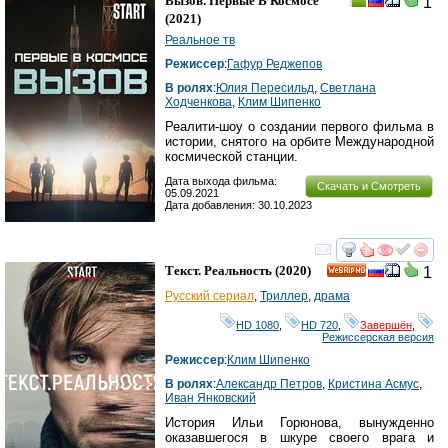
Вызов. Первые В Космосе
1
(2021)
Реальное тв
Режиссер
:
Гафур Реджепов
В ролях
:
Юлия Пересильд
,
Светлана
Ходченкова
,
Клим Шипенко
Реалити-шоу о создании первого фильма в
истории, снятого на орбите Международной
космической станции.
Дата выхода фильма:
Скачать и Смотреть
05.09.2021
Дата добавления: 30.10.2023
смотреть
инте
Текст. Реальность
(2020)
1
HD
Русский сериал
,
Триллер
,
драма
HD 1080
,
HD 720
,
Завершён
,
Режиссерская версия
Режиссер
:
Клим Шипенко
В ролях
:
Александр Петров
,
Кристина Асмус
,
Иван Янковский
История Ильи Горюнова, вынужденно
оказавшегося в шкуре своего врага и