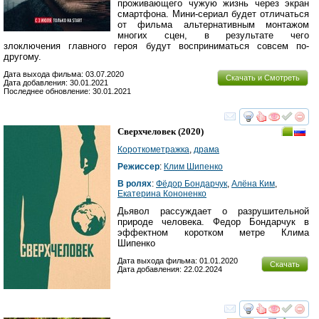
проживающего чужую жизнь через экран
смартфона. Мини-сериал будет отличаться
от фильма альтернативным монтажом
многих сцен, в результате чего
злоключения главного героя будут восприниматься совсем по-
другому.
Дата выхода фильма: 03.07.2020
Скачать и Смотреть
Дата добавления: 30.01.2021
Последнее обновление: 30.01.2021
смотреть
инте
Сверхчеловек
(2020)
Короткометражка
,
драма
Режиссер
:
Клим Шипенко
В ролях
:
Фёдор Бондарчук
,
Алёна Ким
,
Екатерина Кононенко
Дьявол рассуждает о разрушительной
природе человека. Федор Бондарчук в
эффектном коротком метре Клима
Шипенко
Дата выхода фильма: 01.01.2020
Скачать
Дата добавления: 22.02.2024
смотреть
инте