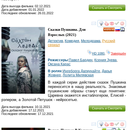
Дата выхода фильма: 02.12.2021
Скачать и Смотреть
Дата добавления: 01.01.2022
Последнее обновление: 26.01.2022
смотреть
инте
Сказки Пушкина. Для
HD
Взрослых
(2021)
Детектив
,
Комедия
,
Мелодрама
,
Русский
сериал
HD 1080
,
Завершён
Режиссеры
:
Павел Бардин
,
Ксения Зуева
,
Оксана Карас
В ролях
:
Ингеборга Дапкунайте
,
Дарья
Жовнер
,
Лолита Милявская
В каждой серии действие сказок Пушкина
переносится в нашу реальность. Знакомые
пушкинские образы станут еще понятнее:
Царевна окажется инстаблогером, Елисей -
рэпером, а Золотой Петушок - нейросетью.
Дата выхода фильма: 10.11.2021
Скачать и Смотреть
Дата добавления: 17.12.2021
Последнее обновление: 17.12.2021
смотреть
инте