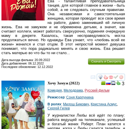
Ева - талантливая преподавательница
танцев, для которой главное в жизни - быть
собой, а не следовать скучным правилам.
Она независимая и самостоятельная
женщина, которая проводит все свое время
на работе, давно заменившей ей личную
жизнь. Ева не замужем и не обременена детьми, а значит, как
считают коллеги, может работать сверхурочно, подменяя очередную
маму в декрете. Казалось, такая несправедливость могла
продолжаться вечно. Но однажды Ева узнает, что «любовь всей ее
жизни» женился и стал отцом. В этот непростой момент девушка
понимает, что пора радикально менять и свою жизнь. Ева решает
стать матерью во что бы то ни стало...
Дата выхода фильма: 20.09.2022
Скачать и Смотреть
Дата добавления: 06.12.2022
Последнее обновление: 12.12.2022
смотреть
инте
Хочу Замуж
(2022)
3
Комедия
,
Мелодрама
,
Русский фильм
Режиссер
:
Соня Карпунина
В ролях
:
Милош Бикович
,
Кристина Асмус
,
Сергей Гилев
У журналистки Любы всё идёт по плану:
работа ведущей на телеканале, успешный
и богатый жених Роберт. План катится к
чертям, когда у Любы садится телефон, и