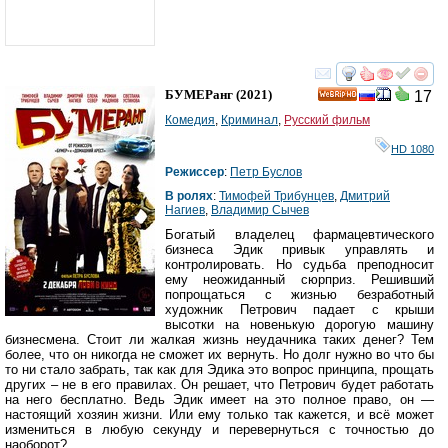
смотреть
инте
БУМЕРанг
(2021)
17
HD
Комедия
,
Криминал
,
Русский фильм
HD 1080
Режиссер
:
Петр Буслов
В ролях
:
Тимофей Трибунцев
,
Дмитрий
Нагиев
,
Владимир Сычев
Богатый владелец фармацевтического
бизнеса Эдик привык управлять и
контролировать. Но судьба преподносит
ему неожиданный сюрприз. Решивший
попрощаться с жизнью безработный
художник Петрович падает с крыши
высотки на новенькую дорогую машину
бизнесмена. Стоит ли жалкая жизнь неудачника таких денег? Тем
более, что он никогда не сможет их вернуть. Но долг нужно во что бы
то ни стало забрать, так как для Эдика это вопрос принципа, прощать
других – не в его правилах. Он решает, что Петрович будет работать
на него бесплатно. Ведь Эдик имеет на это полное право, он —
настоящий хозяин жизни. Или ему только так кажется, и всё может
измениться в любую секунду и перевернуться с точностью до
наоборот?