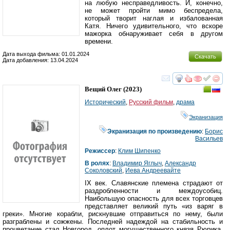
на любую несправедливость. И, конечно,
не может пройти мимо беспредела,
который творит наглая и избалованная
Катя. Ничего удивительного, что вскоре
мажорка обнаруживает себя в другом
времени.
Дата выхода фильма: 01.01.2024
Скачать
Дата добавления: 13.04.2024
смотреть
инте
Вещий Олег
(2023)
Исторический
,
Русский фильм
,
драма
Экранизация
Экранизация по произведению
:
Борис
Васильев
Режиссер
:
Клим Шипенко
В ролях
:
Владимир Яглыч
,
Александр
Соколовский
,
Иева Андреевайте
IX век. Славянские племена страдают от
раздробленности и междоусобиц.
Наибольшую опасность для всех торговцев
представляет великий путь «из варяг в
греки». Многие корабли, рискнувшие отправиться по нему, были
разграблены и сожжены. Последней надеждой на стабильность и
процветание стал Новгород, оплот могущественного князя Рюрика.