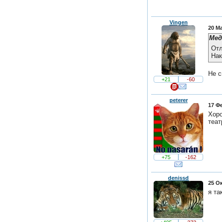
Vingen
20 Ма
Мед
От
Нак
Не с
+21
-60
peterer
17 Фе
Хоро
теат
+75
-162
denissd
25 Ок
я та