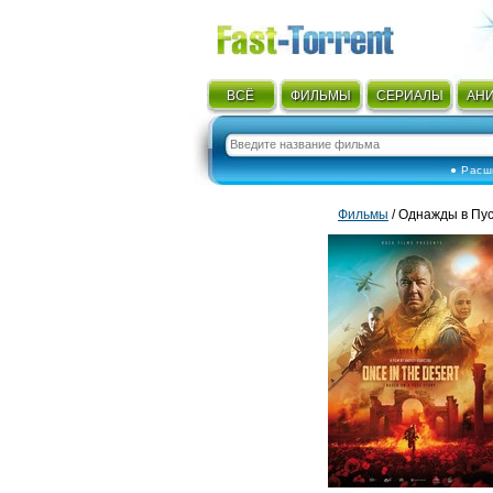
ВСЁ
ФИЛЬМЫ
СЕРИАЛЫ
АН
● Расш
Фильмы
/ Однажды в Пу