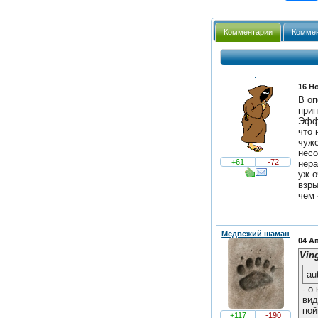
Комментарии
Коммен
˙
16 Но
В оп
прин
Эффе
что 
чуже
несо
+61
-72
нера
уж о
взры
чем 
Медвежий шаман
04 А
Vin
au
- о
вид
пой
+117
-190