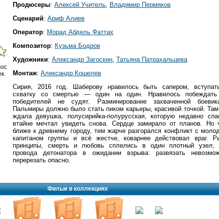
Продюсеры
:
Алексей Учитель
,
Владимир Пермяков
Сценарий
:
Ариф Алиев
Оператор
:
Морад Абдель Фаттах
Композитор
:
Кузьма Бодров
Художники
:
Александр Загоскин
,
Татьяна Патрахальцева
лос
Монтаж
:
Александр Кошелев
к.
Сирия, 2016 год. Шаберову нравилось быть сапером, вступат
схватку со смертью — один на один. Нравилось побеждат
победителей не судят. Разминирование захваченной боевик
Пальмиры должно было стать пиком карьеры, красивой точкой. Там
ждала девушка, полусирийка-полурусская, которую недавно спа
втайне мечтал увидеть снова. Сердце замирало от планов. Но 
ближе к древнему городу, тем жарче разгорался конфликт с моло
капитаном группы и всё жестче, коварнее действовал враг. Ри
принципы, смерть и любовь сплелись в один плотный узел, 
провода детонатора в ожидании взрыва: развязать невозмож
перерезать опасно.
Фильм в коллекциях