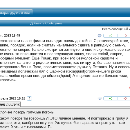
тарии друзей и мои
Добавить Сообщение
Всего сообщений 
я. 2023 19:49
+0
-0
ераторском плане фильм выглядит очень достойно. С режиссурой тоже,
ципе, порядок, если не считать начального сдвига в рапидную съемку.
ктно, не спорю. Только смотрится затянуто, а еще и скучковано все так
не очень-то вписывается в последующую канву, являя собой, скорее,
родный элемент. Еще Робак, при всей его безусловной харизме и
мненном таланте, в ряде активных сцен, как ни крути, больше напомина
сторопного Винни-Пуха, позамствовавшего ружье у Пятачка. Ну и совсе
чевидный логический ляп с шариком из-за[quiot]огромнейшего риска
ва в любое время еще до обмена[/quiot] А в целом все же больше «за»,
«против».
прель 2023 15:15
⇑
+0
-0
gen
пишет:
thor=не позорь голубые погоны
 каком позоре ты говоришь?! ЭТО личное мнение. И повторюсь: в гробу я
ал все, эти, сапёрные штучки. Уж лучше без парашюта прыгнуть - там
мают. Хоть и с кирпичами. Гы...