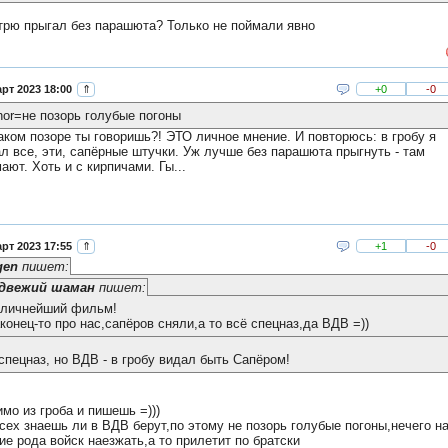
рю прыгал без парашюта? Только не поймали явно
рт 2023 18:00
⇑
+0
-0
hor=не позорь голубые погоны
каком позоре ты говоришь?! ЭТО личное мнение. И повторюсь: в гробу я
л все, эти, сапёрные штучки. Уж лучше без парашюта прыгнуть - там
ают. Хоть и с кирпичами. Гы...
рт 2023 17:55
⇑
+1
-0
gen
пишет:
двежий шаман
пишет:
личнейший фильм!
конец-то про нас,сапёров сняли,а то всё спецназ,да ВДВ =))
спецназ, но ВДВ - в гробу видал быть Сапёром!
мо из гроба и пишешь =)))
сех знаешь ли в ВДВ берут,по этому не позорь голубые погоны,нечего н
ие рода войск наезжать,а то прилетит по братски