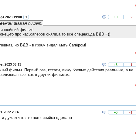
рт 2023 19:00
⇑
+0
-2
вежий шаман
пишет:
личнейший фильм!
онец-то про нас,сапёров сняли,а то всё спецназ,да ВДВ =))
пецназ, но ВДВ - в гробу видал быть Сапёром!
в. 2023 03:13
+3
-1
ший фильм. Первый раз, кстати, вижу боевые действия реальные, а не
рализованные, как в других фильмах.
т. 2022 20:46
+0
-1
к и думал что это все сирийка сделала