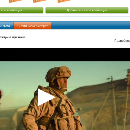
 все коллекции
Добавить в свои коллекции
фильма
С фильмом смотрят
ажды в пустыне
Подробне