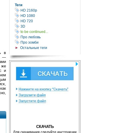
Теги
HD 2160р
HD 1080
HD 720
3D
to be continued...
Про любовь
Про зомби
Остальные теги
ь в
ь —
ами
 же
с и
чем
дым
ск,
как
но,
СКАЧАТЬ
Для скачивания следуйте инструкции