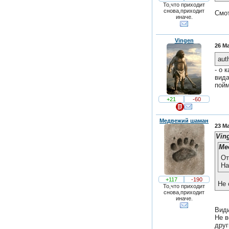
То,что приходит
снова,приходит
Смот
иначе.
Vingen
26 Ма
aut
- о 
вида
пойм
+21
-60
Медвежий шаман
23 Ма
Vin
Ме
От
На
+117
-190
Не 
То,что приходит
снова,приходит
иначе.
Види
Не в
друг