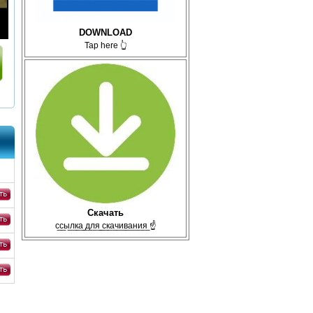
DOWNLOAD
Tap here 👆
WebR
Скачать
WebRip
с̲с̲ы̲л̲к̲а̲ ̲д̲л̲я̲ ̲с̲к̲а̲ч̲и̲в̲а̲н̲и̲я̲ ☝
WebR
WebRip