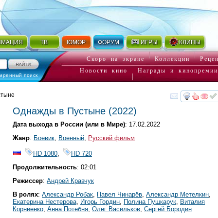
ИМАЦИЯ
ТВ
ЮМОР
ФОРУМ
ИГРЫ
КЛИПЫ
Скоро на экране
Коллекции
Реце
Новости кино
Награды и кинопремии
иренный поиск
стыне
смот
Однажды в Пустыне
(2022)
Дата выхода в России (или в Мире)
: 17.02.2022
Жанр
:
Боевик
,
Военный
,
Русский фильм
HD 1080
,
HD 720
Продолжительность
: 02:01
Режиссер
:
Андрей Кравчук
В ролях
:
Александр Робак
,
Павел Чинарёв
,
Александр Метелкин
,
Екатерина Нестерова
,
Игорь Гордин
,
Полина Пушкарук
,
Виталия
Корниенко
,
Анна Потебня
,
Олег Васильков
,
Сергей Бородин