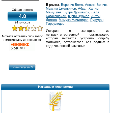
В ролях
:
Беренис Бежо
,
Аннетт Бенинг
,
Максим Емельянов
,
Абдул Халим
Общая оценка
Мамуциев
,
Зухра Дуишвили
,
Лела
4.8
Багакашвили
,
Юрий Цурило
,
Антон
Долгов
,
Мамука Мачитидзе
,
Русудан
24 голосов
Пареулидзе
История о женщине из
неправительственной организации,
Можете оставить свой голос
которая пытается устроить судьбу
отметив одну из звездочек.
мальчика, оставшегося без родных в
ходе чеченской кампании.
Рекомендаций
3
Награды и кинопремии