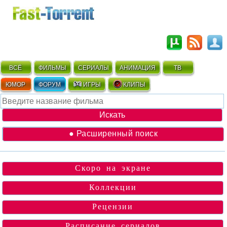
ВСЁ
ФИЛЬМЫ
СЕРИАЛЫ
АНИМАЦИЯ
ТВ
ЮМОР
ФОРУМ
ИГРЫ
КЛИПЫ
● Расширенный поиск
Скоро на экране
Коллекции
Рецензии
Расписание сериалов