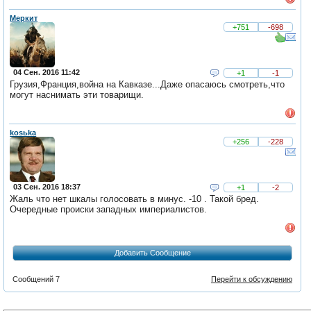
Меркит
+751
-698
04 Сен. 2016 11:42
+1
-1
Грузия,Франция,война на Кавказе...Даже опасаюсь смотреть,что
могут наснимать эти товарищи.
kosьka
+256
-228
03 Сен. 2016 18:37
+1
-2
Жаль что нет шкалы голосовать в минус. -10 . Такой бред.
Очередные происки западных империалистов.
Добавить Сообщение
Сообщений 7
Перейти к обсуждению