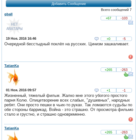
Добавить Сообщение
Всего сообщений 7
qball
+67
-103
19 Ноя. 2016 16:46
+0
-5
Очередной бесстыдный поклёп на русских. Цинизм зашкаливает.
TatianKa
+265
-263
01 Ноя. 2016 09:57
+1
-1
Жизненный, тяжелый фильм. Жалко мне этого убогого простого
парня Колю. Олицетворение всех слабых, "душевных", народных
ребят. Они просто пешки в чьих-то руках. Так ломаются судьбы по
обе стороны баррикад. Война - это страшно. От просмотра фильмо
стало и грустно, и страшно одновременно.
TatianKa
+265
-263