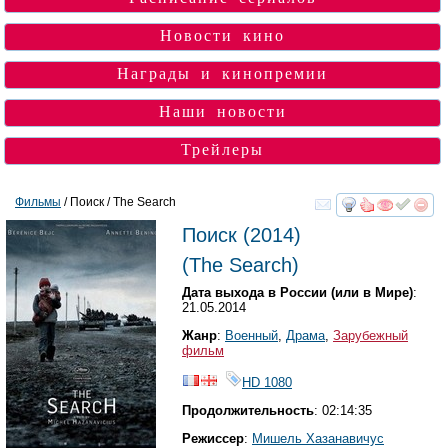
Новости кино
Награды и кинопремии
Наши новости
Трейлеры
Фильмы
/ Поиск / The Search
смотреть
инте
Поиск
(2014)
(
The Search
)
Дата выхода в России (или в Мире)
:
21.05.2014
Жанр
:
Военный
,
Драма
,
Зарубежный
фильм
HD 1080
Продолжительность
: 02:14:35
Режиссер
:
Мишель Хазанавичус