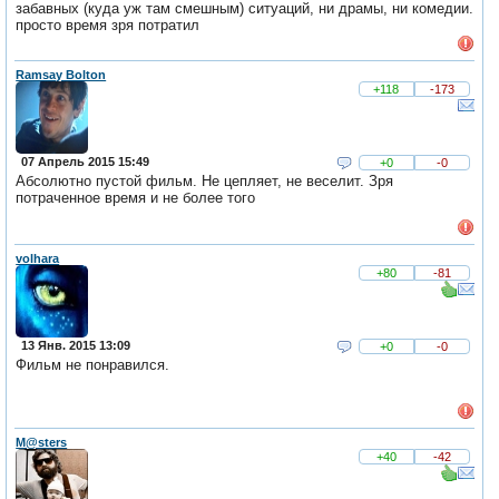
забавных (куда уж там смешным) ситуаций, ни драмы, ни комедии.
просто время зря потратил
Ramsay Bolton
+118
-173
07 Апрель 2015 15:49
+0
-0
Абсолютно пустой фильм. Не цепляет, не веселит. Зря
потраченное время и не более того
volhara
+80
-81
13 Янв. 2015 13:09
+0
-0
Фильм не понравился.
M@sters
+40
-42