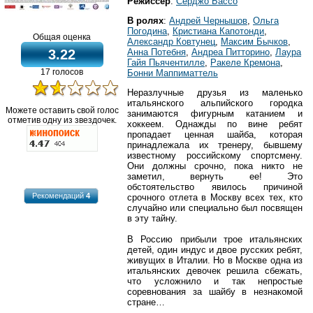
Режиссер
:
Серджо Бассо
В ролях
:
Андрей Чернышов
,
Ольга
Погодина
,
Кристиана Капотонди
,
Общая оценка
Александр Ковтунец
,
Максим Бычков
,
3.22
Анна Потебня
,
Андреа Питторино
,
Лаура
Гайя Пьячентилле
,
Ракеле Кремона
,
17 голосов
Бонни Маппиматтель
Неразлучные друзья из маленько
итальянского альпийского городка
Можете оставить свой голос
занимаются фигурным катанием и
отметив одну из звездочек.
хоккеем. Однажды по вине ребят
пропадает ценная шайба, которая
принадлежала их тренеру, бывшему
известному российскому спортсмену.
Они должны срочно, пока никто не
заметил, вернуть ее! Это
обстоятельство явилось причиной
Рекомендаций
4
срочного отлета в Москву всех тех, кто
случайно или специально был посвящен
в эту тайну.
В Россию прибыли трое итальянских
детей, один индус и двое русских ребят,
живущих в Италии. Но в Москве одна из
итальянских девочек решила сбежать,
что усложнило и так непростые
соревнования за шайбу в незнакомой
стране…