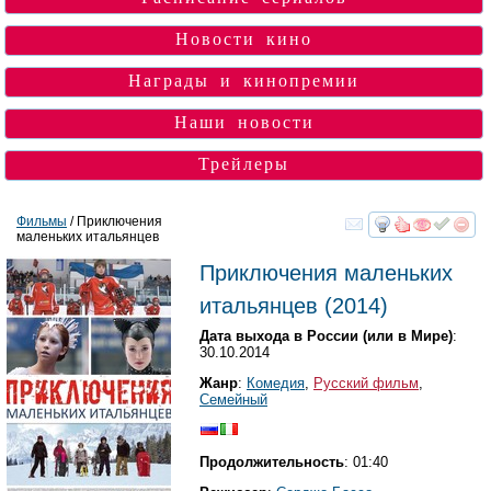
Новости кино
Награды и кинопремии
Наши новости
Трейлеры
Фильмы
/ Приключения
маленьких итальянцев
смотреть
инте
Приключения маленьких
итальянцев
(2014)
Дата выхода в России (или в Мире)
:
30.10.2014
Жанр
:
Комедия
,
Русский фильм
,
Семейный
Продолжительность
: 01:40