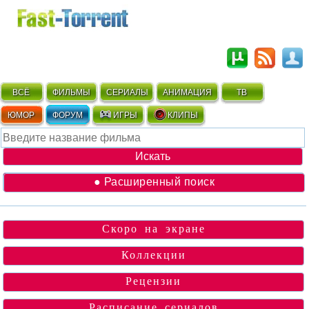
ВСЁ
ФИЛЬМЫ
СЕРИАЛЫ
АНИМАЦИЯ
ТВ
ЮМОР
ФОРУМ
ИГРЫ
КЛИПЫ
● Расширенный поиск
Скоро на экране
Коллекции
Рецензии
Расписание сериалов