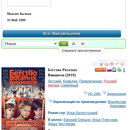
Максим Бычков
31 Май 1999
Всё
/ Максим Бычков
15
25
50
Скрывать просмотренные
смотреть
инте
Бегство Рогатых
1
HD
Викингов
(2019)
Детский
,
Комедия
,
Приключения
,
Русский
фильм
,
Семейный
HD 1080
,
Экранизация
Экранизация по произведению
:
Владислав
Крапивин
Режиссер
:
Илья Белостоцкий
В ролях
:
Евгений Олещук
,
Илья Плясухин
,
Даша Чистякова