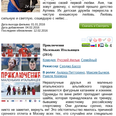
историю своей первой любви. Аня, так
зовут девочку, с которой прошло детство
Артема. Их детская дружба переросла в
чистую юношескую любовь. Любовь
сильную и светлую, сошедшую с небес…
Дата выхода фильма: 01.01.2016
Скачать и Смотреть
Дата добавления: 04.02.2016
Последнее обновление: 12.02.2016
смотреть
инте
Приключения
4
Маленьких Итальянцев
(2014)
Комедия
,
Русский фильм
,
Семейный
Режиссер
:
Серджо Бассо
В ролях
:
Андреа Питторино
,
Максим Бычков
,
Ракеле Кремона
Неразлучные друзья из маленько
итальянского альпийского городка
занимаются фигурным катанием и хоккеем.
Однажды по вине ребят пропадает ценная
шайба, которая принадлежала их тренеру,
бывшему известному российскому
спортсмену. Они должны срочно, пока
никто не заметил, вернуть ее! Это обстоятельство явилось причиной
срочного отлета в Москву всех тех, кто случайно или специально