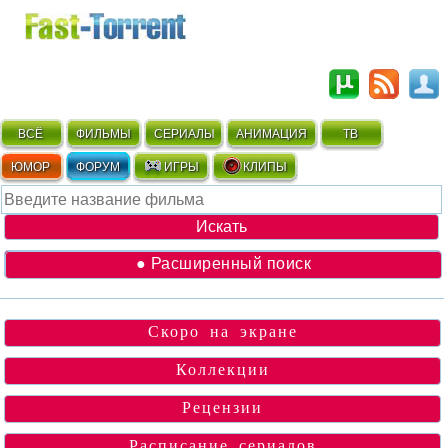
ВСЁ
ФИЛЬМЫ
СЕРИАЛЫ
АНИМАЦИЯ
ТВ
ЮМОР
ФОРУМ
ИГРЫ
КЛИПЫ
● Расширенный поиск
Скоро на экране
Коллекции
Рецензии
Расписание сериалов