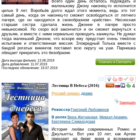
Всего один день осталось подождать и
маленькому Джону наконец-то исполнится
целых 9 лет. Воробьёв долго ждал этого момента, ведь это тот
самый день, когда он наконец-то сможет освободиться от летнего
лагеря, где он находился в своеобразном «рабстве». Несносная
старшая сестра сделала жизнь Джонни в лагере просто
невыносимой. Но скоро всё закончится и он сможет вернуться к
друзьям, и вместе с ними нормально проводить каникулы. Не думал
тогда маленький Джонни, что вскоре ему предстоит очень тяжёлое
испытание и ответственная миссия. Зловредный Толька вместе с
бандой рогатых викингов поставил всю округу на уши. Парнишка
обещает прекратить это безобразие.
Дата выхода фильма: 13.06.2019
Скачать и Смотреть
Дата добавления: 11.07.2019
Последнее обновление: 19.07.2019
смотреть
инте
Лестница В Небеса
(2016)
4
Русский сериал
,
драма
Завершён
Режиссер
:
Григорий Любомиров
В ролях
:
Вера Житницкая
,
Микаэл Арамян
,
Екатерина Симаходская
История любви современных Ромео и
Джульетты. Вот уже 10 лет, как Артем
приходит на берег моря и вспоминает