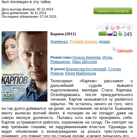
был посвящен в эту тайну.
Дата выхода фильма: 30.10.2014
Скачать и Смотреть
Дата добавления: 30.11.2014
Последнее обновление: 07.04.2015
смотреть
инте
Карпов
(2012)
245
Криминал
,
Русский сериал
,
драма
Завершён
Режиссеры
:
Гюзель Киреева
,
Игорь
Ромащенко
,
Иван Щёголев
В ролях
:
Владислав Котлярский
,
Степан
Рожнов
,
Юлия Майборода
Телесериал «Карпов» расскажет о
дальнейшей судьбе бывшего
подполковника милиции Стаса Карпова.
Освободившись после принудительного
лечения, Карпов оказывается «у разбитого
корыта». Не осталось ничего из того, чего
он так долго добивался: ни денег, ни положения, ни власти. Бывшему
менту выписан волчий билет, в полицию он не попадет даже на
самую мелкую должность. Пытаясь хоть как-то прокормить себя,
Карпов устраивается работать охранником на склад. Он смотрит на
мир трезвыми глазами, не задурманенными властью. Однажды он
видит объявление о вознаграждении за розыск преступника и
понимает, что помнит того по старым делам, и может разыскать его