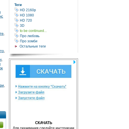
Теги
HD 2160р
н
HD 1080
нс
HD 720
3D
to be continued...
те
,
Про любовь
Про зомби
Остальные теги
то
,
и
,
м
рк
ри
,
СКАЧАТЬ
Для скачивания следуйте инструкции