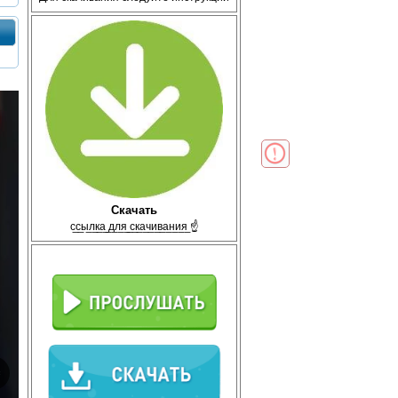
Скачать
с̲с̲ы̲л̲к̲а̲ ̲д̲л̲я̲ ̲с̲к̲а̲ч̲и̲в̲а̲н̲и̲я̲ ☝