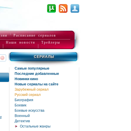
нзии
Расписание сериалов
Наши новости
Трейлеры
СЕРИАЛЫ
реть
интересует
Самые популярные
Последние добавленные
Новинки кино
Новые сериалы на сайте
Зарубежный сериал
Русский сериал
Биография
Боевик
,
Боевые искусства
Военный
и
Детектив
Остальные жанры