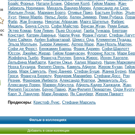
Брайс Форнье
,
Натали Бланк
,
Офелия Колб
,
Гийом Марке
,
Жан-
Габриэль Нордманн
,
Михаэль Вандер-Мерен
,
Александр де Сезе
,
ов
Жюльен Лукас
,
Марианн Борго
,
Оливье Пажо
,
Бастьен Буйон
,
Этье
Хуэт
,
Никки Марбо
,
Нильс Дюбо
,
Хелен Зиммер
,
Реми Рубаха
,
Лора
Фабр
,
Жак Буаниш
,
Николас Абрахам
,
Марго Шателье
,
Фабрис
Мишель
,
Бенуа Соулз
,
Софи Майстер
,
Венсан Жуан
,
Реми Бише
,
Эстер Комар
,
Ком Левин
,
Пьер Осседат
,
Гарба Тункара
,
Бертран
лос
к.
Констант
,
Катрин Давенье
,
Чарли Фуке
,
Франк Гурлат
,
Стефан Лагут
Арно Саймон
,
Арбен Байрактарай
,
Шемсс Ода
,
Клементин Пуадац
,
Эльза Молльен
,
Тьерри Хименес
,
Артюр Мазе
,
Жан-Ноэль Мартен
,
Софи де Фюрст
,
Бенжамин Барош
,
Франк Адриен
,
Софи-Шарлотт
Юссон
,
Джеймс Жерар
,
Гийом Крамуасен
,
Флоренс Косте
,
Мари Бер
Жоффруа Тьебо
,
Франсуа Роллен
,
Бенуа Жирос
,
Йохен Хаэгеле
,
Дельфина МакКарти
,
Кантен Ожье
,
Халид Маадур
,
Надин Маркович
Нозха Кхуадра
,
Филипп Орель
,
Камель Абдели
,
Жером Кузан
,
Гийо
Бриа
,
Марк Самуэль
,
Рено Даннер
,
Стефан Буше
,
Жанна Бурно
,
Ма
Гроси
,
Франсуа Бюрелу
,
Фредерик Марамбер
,
Стефани Досс
,
Рон
Резник
,
Фридерик Имберти
,
Александр Фортюи
,
Эммануэль Дус
,
Александр Лорен
,
Марвен Абдулла
,
Абдель-Кадер Хаджадж
,
Жан-
Филипп Госселин
,
Бруно Павио
,
Жан-Филипп Пюмартин
,
Одри Куоту
Карл Э. Ландлер
,
Мари Денарно
,
Ян Сандберг
,
Жером Пакватт
Продюсеры
:
Кристоф Луис
,
Стефани Марсиль
Фильм в коллекциях
Добавить в свои коллекции