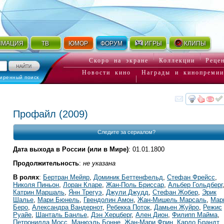
ИМАЦИЯ
ТВ
ЮМОР
ФОРУМ
ИГРЫ
КЛИПЫ
Скоро на экране
Коллекции
Реце
Новости кино
Награды и кинопремии
иренный поиск
смот
Профайл
(2009)
Следите за сериалом?
Дата выхода в России (или в Мире)
: 01.01.1800
Продолжительность
:
не указана
В ролях
:
Бертран Мейяр
,
Доминик Беттенфельд
,
Стефан Фрейсс
,
Николя Пиньон
,
Лоран Кларе
,
Жан-Поль Бриссар
,
Альбер Гольдберг
Катрин Маршаль
,
Янн Трегуэ
,
Джули Джудд
,
Стефан Жобер
,
Эрик
Шалье
,
Мари Бюнель
,
Гвендолин Амон
,
Жан-Мишель Марсаль
,
Мар
Беро
,
Александра Вандернот
,
Ребекка Поток
,
Дамьен Жуйро
,
Режис
Руайе
,
Шанталь Банлье
,
Дэн Херцберг
,
Ален Дион
,
Филипп Майма
,
Петронилла Мосс
,
Манюэль Бонне
,
Жан-Мари Фрин
,
Карло Брандт
,