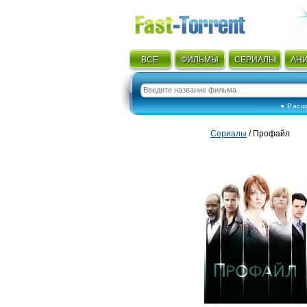
ВСЁ
ФИЛЬМЫ
СЕРИАЛЫ
АН
● Расш
Сериалы
/ Профайл