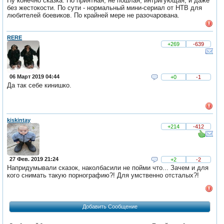
Ну конечно сказка. Но приятная, не пошлая, интригующая, и даже
без жестокости. По сути - нормальный мини-сериал от НТВ для
любителей боевиков. По крайней мере не разочарована.
RERE
+269
-639
06 Март 2019 04:44
+0
-1
Да так себе кинишко.
kiskintay
+214
-412
27 Фев. 2019 21:24
+2
-2
Напридумывали сказок, наколбасили не пойми что... Зачем и для
кого снимать такую порнографию?! Для умственно отсталых?!
Добавить Сообщение