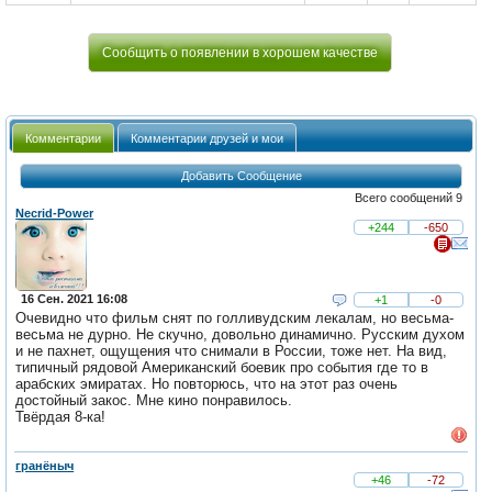
Сообщить о появлении в хорошем качестве
Комментарии
Комментарии друзей и мои
Добавить Сообщение
Всего сообщений 9
Necrid-Power
+244
-650
16 Сен. 2021 16:08
+1
-0
Очевидно что фильм снят по голливудским лекалам, но весьма-
весьма не дурно. Не скучно, довольно динамично. Русским духом
и не пахнет, ощущения что снимали в России, тоже нет. На вид,
типичный рядовой Американский боевик про события где то в
арабских эмиратах. Но повторюсь, что на этот раз очень
достойный закос. Мне кино понравилось.
Твёрдая 8-ка!
гранёныч
+46
-72