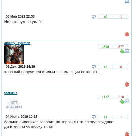
06 Май 2021 22:33
+0
-1
Не потянул не увлёк.
andrey - tyumen
+348
-577
02 Дек. 2019 14:39
+2
-0
хороший получился фильм. в коллекции оставлю ...
factktus
+172
-210
04 Июнь 2019 10:15
+1
-1
больше силовиков говорят, но терракты то предупреждают
да и кин на четверку тянет