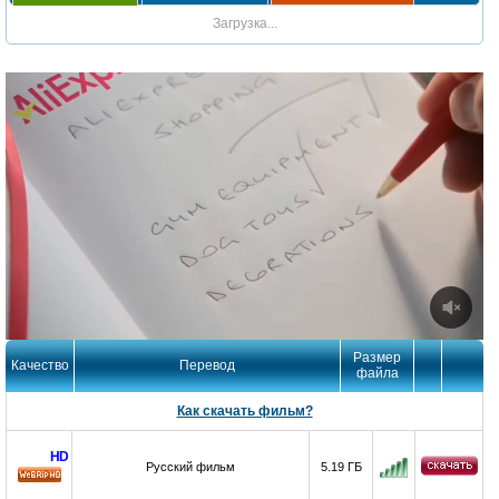
Загрузка...
Размер
Качество
Перевод
файла
Как скачать фильм?
HD
Русский фильм
5.19 ГБ
HD