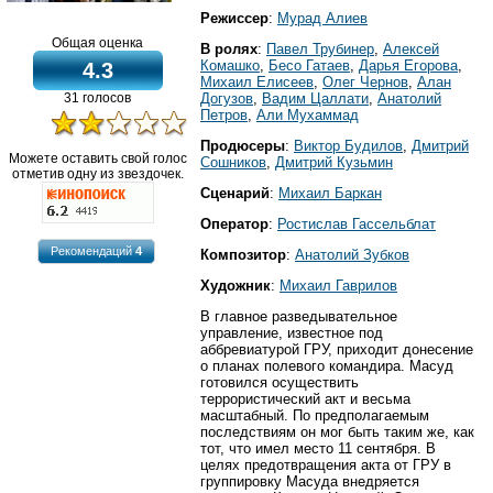
Режиссер
:
Мурад Алиев
Общая оценка
В ролях
:
Павел Трубинер
,
Алексей
Комашко
,
Бесо Гатаев
,
Дарья Егорова
,
4.3
Михаил Елисеев
,
Олег Чернов
,
Алан
31 голосов
Догузов
,
Вадим Цаллати
,
Анатолий
Петров
,
Али Мухаммад
Продюсеры
:
Виктор Будилов
,
Дмитрий
Можете оставить свой голос
Сошников
,
Дмитрий Кузьмин
отметив одну из звездочек.
Сценарий
:
Михаил Баркан
Оператор
:
Ростислав Гассельблат
Рекомендаций
4
Композитор
:
Анатолий Зубков
Художник
:
Михаил Гаврилов
В главное разведывательное
управление, известное под
аббревиатурой ГРУ, приходит донесение
о планах полевого командира. Масуд
готовился осуществить
террористический акт и весьма
масштабный. По предполагаемым
последствиям он мог быть таким же, как
тот, что имел место 11 сентября. В
целях предотвращения акта от ГРУ в
группировку Масуда внедряется