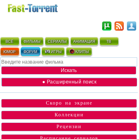
ВСЁ
ФИЛЬМЫ
СЕРИАЛЫ
АНИМАЦИЯ
ТВ
ЮМОР
ФОРУМ
ИГРЫ
КЛИПЫ
● Расширенный поиск
Скоро на экране
Коллекции
Рецензии
Расписание сериалов