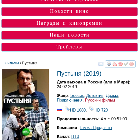
Новости кино
Награды и кинопремии
Наши новости
Трейлеры
Фильмы
/ Пустыня
смотреть
инте
Пустыня
(2019)
Дата выхода в России (или в Мире)
:
24.02.2019
Жанр
:
Боевик
,
Детектив
,
Драма
,
Приключения
,
Русский фильм
HD 1080
,
HD 720
Продолжительность
: 4 x ~ 00:51:00
Компания
:
Гамма Продакшн
Канал
:
НТВ