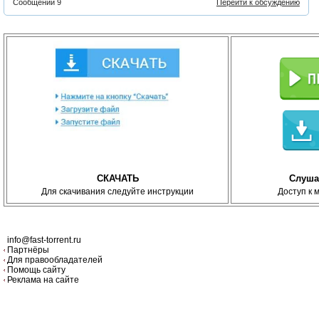
Сообщений 9
Перейти к обсуждению
СКАЧАТЬ
Слуша
Для скачивания следуйте инструкции
Доступ к 
info@fast-torrent.ru
Партнёры
Для правообладателей
Помощь сайту
Реклама на сайте