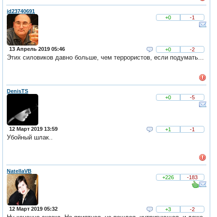
id23740691
+0
-1
13 Апрель 2019 05:46
+0
-2
Этих силовиков давно больше, чем террористов, если подумать...
DenisTS
+0
-5
12 Март 2019 13:59
+1
-1
Убойный шлак..
NatellaVB
+226
-183
12 Март 2019 05:32
+3
-2