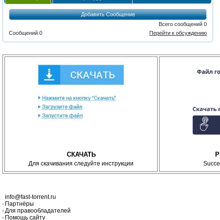
Добавить Сообщение
Всего сообщений 0
Сообщений 0
Перейти к обсуждению
СКАЧАТЬ
P
Для скачивания следуйте инструкции
Succe
info@fast-torrent.ru
Партнёры
Для правообладателей
Помощь сайту