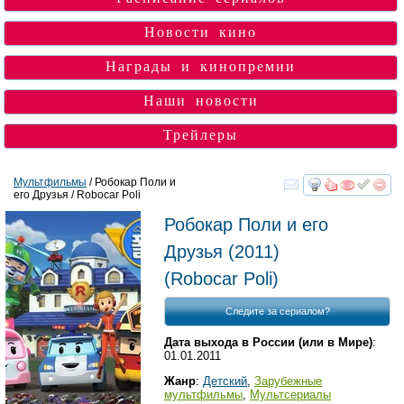
Новости кино
Награды и кинопремии
Наши новости
Трейлеры
Мультфильмы
/ Робокар Поли и
его Друзья / Robocar Poli
смотреть
инте
Робокар Поли и его
Друзья
(2011)
(
Robocar Poli
)
Следите за сериалом?
Дата выхода в России (или в Мире)
:
01.01.2011
Жанр
:
Детский
,
Зарубежные
мультфильмы
,
Мультсериалы