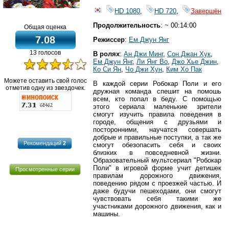
HD 1080
,
HD 720
,
Завершён
Продолжительность
: ~ 00:14:00
Общая оценка
7.08
Режиссер
:
Ем Джун Янг
13 голосов
В ролях
:
Ан Джи Минг
,
Сон Джан Хук
,
Ем Джун Янг
,
Ли Янг Во
,
Джо Хье Джин
,
Ко Си Ян
,
Чо Джи Хун
,
Ким Хо Пак
Можете оставить свой голос
В каждой серии Робокар Поли и его
отметив одну из звездочек.
дружная команда спешит на помошь
всем, кто попал в беду. С помощью
этого сериала маленькие зрители
смогут изучить правила поведения в
городе, общения с друзьями и
посторонними, научатся совершать
добрые и правильные поступки, а так же
Рекомендаций
2
смогут обезопасить себя и своих
близких в повседневной жизни.
Образовательный мультсериал "Робокар
Поли" в игровой форме учит детишек
Просмотренные серии
правилам дорожного движения,
поведению рядом с проезжей частью. И
даже будучи пешеходами, они смогут
чувствовать себя такими же
участниками дорожного движения, как и
машины.