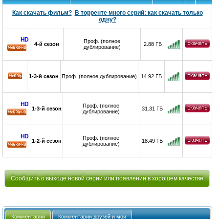
Как скачать фильм?
В торренте много серий: как скачать только
одну?
HD
Проф. (полное
4-й сезон
2.88 ГБ
дублирование)
HD
1-3-й сезон
Проф. (полное дублирование)
14.92 ГБ
HD
Проф. (полное
1-3-й сезон
31.31 ГБ
дублирование)
HD
HD
Проф. (полное
1-2-й сезон
18.49 ГБ
дублирование)
HD
Сообщить о выходе новой серии или появлении в хорошем качестве
Комментарии
Комментарии друзей и мои