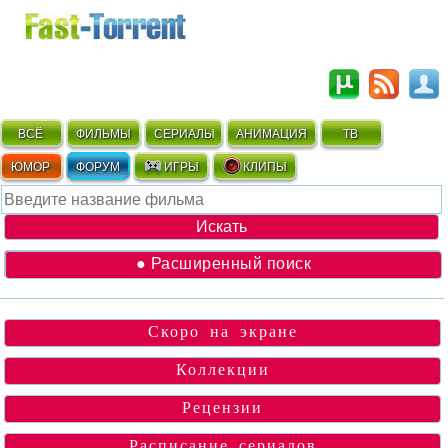
ВСЁ
ФИЛЬМЫ
СЕРИАЛЫ
АНИМАЦИЯ
ТВ
ЮМОР
ФОРУМ
ИГРЫ
КЛИПЫ
● Расширенный поиск
Скоро на экране
Коллекции
Рецензии
Расписание сериалов