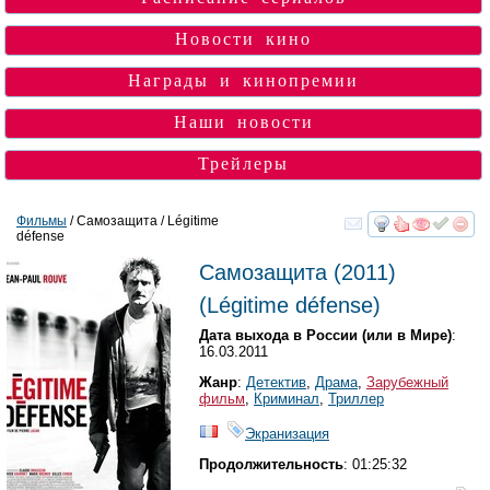
Новости кино
Награды и кинопремии
Наши новости
Трейлеры
Фильмы
/ Самозащита / Légitime
défense
смотреть
инте
Самозащита
(2011)
(
Légitime défense
)
Дата выхода в России (или в Мире)
:
16.03.2011
Жанр
:
Детектив
,
Драма
,
Зарубежный
фильм
,
Криминал
,
Триллер
Экранизация
Продолжительность
: 01:25:32