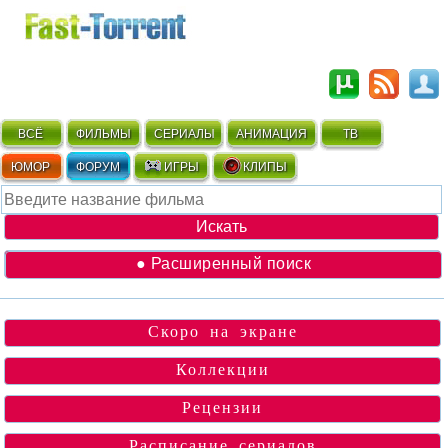
ВСЁ
ФИЛЬМЫ
СЕРИАЛЫ
АНИМАЦИЯ
ТВ
ЮМОР
ФОРУМ
ИГРЫ
КЛИПЫ
● Расширенный поиск
Скоро на экране
Коллекции
Рецензии
Расписание сериалов