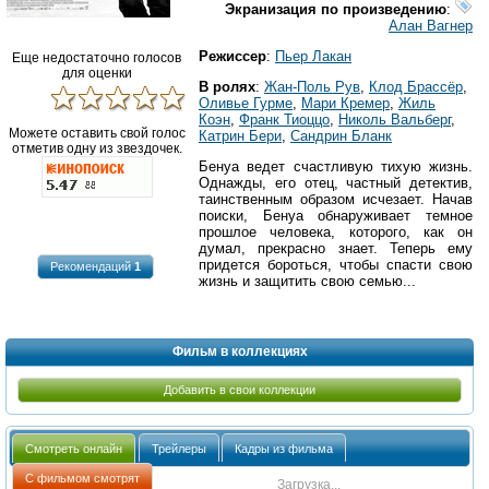
Экранизация по произведению
:
Алан Вагнер
Режиссер
:
Пьер Лакан
Еще недостаточно голосов
для оценки
В ролях
:
Жан-Поль Рув
,
Клод Брассёр
,
Оливье Гурме
,
Мари Кремер
,
Жиль
Коэн
,
Франк Тиоццо
,
Николь Вальберг
,
Можете оставить свой голос
Катрин Бери
,
Сандрин Бланк
отметив одну из звездочек.
Бенуа ведет счастливую тихую жизнь.
Однажды, его отец, частный детектив,
таинственным образом исчезает. Начав
поиски, Бенуа обнаруживает темное
прошлое человека, которого, как он
думал, прекрасно знает. Теперь ему
придется бороться, чтобы спасти свою
Рекомендаций
1
жизнь и защитить свою семью...
Фильм в коллекциях
Добавить в свои коллекции
Смотреть онлайн
Трейлеры
Кадры из фильма
С фильмом смотрят
Загрузка...