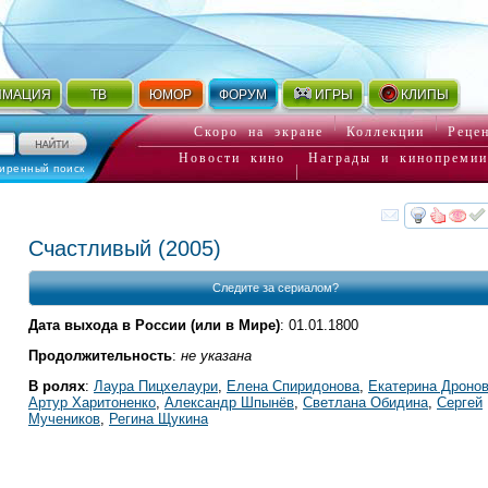
ИМАЦИЯ
ТВ
ЮМОР
ФОРУМ
ИГРЫ
КЛИПЫ
Скоро на экране
Коллекции
Реце
Новости кино
Награды и кинопремии
иренный поиск
смот
Счастливый
(2005)
Следите за сериалом?
Дата выхода в России (или в Мире)
: 01.01.1800
Продолжительность
:
не указана
В ролях
:
Лаура Пицхелаури
,
Елена Спиридонова
,
Екатерина Дроно
Артур Харитоненко
,
Александр Шпынёв
,
Светлана Обидина
,
Сергей
Мучеников
,
Регина Щукина