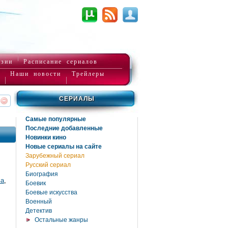
нзии
Расписание сериалов
Наши новости
Трейлеры
СЕРИАЛЫ
реть
интересует
Самые популярные
Последние добавленные
Новинки кино
Новые сериалы на сайте
Зарубежный сериал
Русский сериал
Биография
ва
,
Боевик
Боевые искусства
Военный
Детектив
Остальные жанры