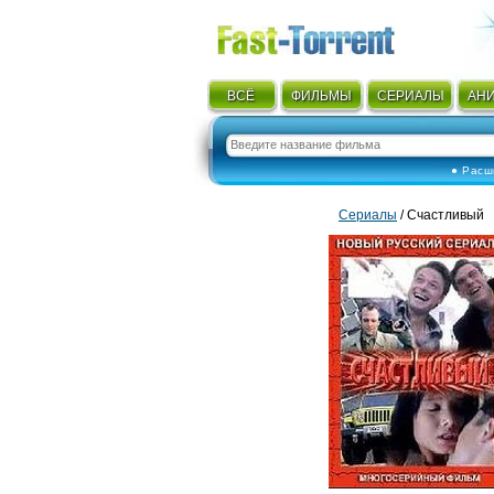
ВСЁ
ФИЛЬМЫ
СЕРИАЛЫ
АН
● Расш
Сериалы
/ Счастливый