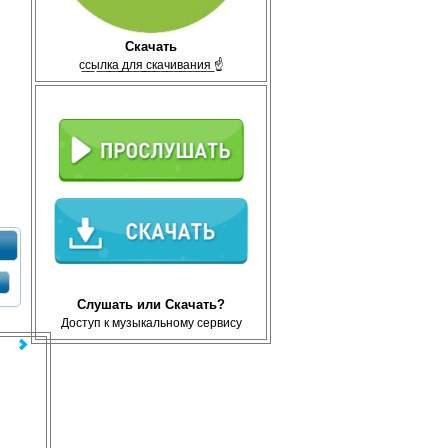
Скачать
с̲с̲ы̲л̲к̲а̲ ̲д̲л̲я̲ ̲с̲к̲а̲ч̲и̲в̲а̲н̲и̲я̲ ☝
Слушать или Скачать?
Доступ к музыкальному сервису