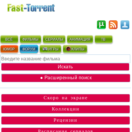
ВСЁ
ФИЛЬМЫ
СЕРИАЛЫ
АНИМАЦИЯ
ТВ
ЮМОР
ФОРУМ
ИГРЫ
КЛИПЫ
● Расширенный поиск
Скоро на экране
Коллекции
Рецензии
Расписание сериалов