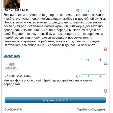
10 Авг. 2022 14:11
+2
-5
Это ни в коем случае не шедевр, но это очень классно и забавно,
и всё это в исполнении потрясающих актёров и достойной их игры.
Плюс к тому – как во многих французских фильмах, совсем не
последняя роль отведена самой Франции. Ситуация достаточно
правдивая и жизненная: именно с середины июля ежегодно по
всей Европе – каникулярный бум, настоящее столпотворение, и
подобные ситуации случаются нередко и повсеместно, и
решаются оперативно в рабочем, а не в комедийном, порядке.
Настоящее семейное кино – хорошее и доброе. И наоборот.
id608417675
+1
-5
27 Июль 2022 05:56
+1
-2
Уверен фильм классный. Трейлер по крайней мере очень
порадовал
Добавить Сообщение
Сообщений 8
Перейти к обсуждению