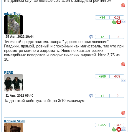
я в данном случае больше согласен с западным рейтингом.
mizanTrop
+94
-109
25 Авг. 2022 19:44
+2
-0
Типичный представитель жанра " дорожное приключение".
Гладкий, прямой, ровный и спокойный как магистраль, так что при
просмотре можно и задремать. Явно не хватает резких
комедийных поворотов и юмористических виражей. Итог 3,75 из
10.
RERE
+269
-639
11 Авг. 2022 05:40
+1
-2
Та да такой себе тухлячёк,на 3/10 максимум.
Kritikan VGIK
+2827
-1342