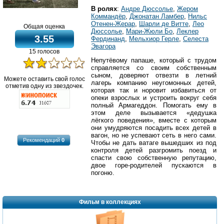
В ролях
:
Андре Дюссолье
,
Жером
Коммандёр
,
Джонатан Ламбер
,
Нильс
Отенен-Жерар
,
Шарли де Витте
,
Лео
Общая оценка
Дюссолье
,
Мари-Жюли Бо
,
Леклер
3.55
Фердинанд
,
Мельхиор Герле
,
Селеста
Эвагора
15 голосов
Непутёвому папаше, который с трудом
справляется со своим собственным
сыном, доверяют отвезти в летний
Можете оставить свой голос
лагерь компанию неугомонных детей,
отметив одну из звездочек.
которая так и норовит избавиться от
опеки взрослых и устроить вокруг себя
полный Армагеддон. Помогать ему в
этом деле вызывается «дедушка
лёгкого поведения», вместе с которым
они умудряются посадить всех детей в
вагон, но не успевают сеть в него сами.
Рекомендаций
0
Чтобы не дать ватаге вышедших из под
контроля детей разгромить поезд и
спасти свою собственную репутацию,
двое горе-родителей пускаются в
погоню.
Фильм в коллекциях