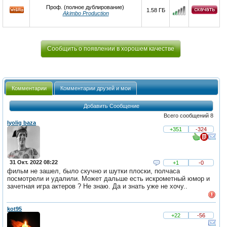
Проф. (полное дублирование)
1.58 ГБ
Akimbo Production
Сообщить о появлении в хорошем качестве
Комментарии
Комментарии друзей и мои
Добавить Сообщение
Всего сообщений 8
lyolig baza
+351
-324
31 Окт. 2022 08:22
+1
-0
фильм не зашел, было скучно и шутки плоски, полчаса
посмотрели и удалили. Может дальше есть искрометный юмор и
зачетная игра актеров ? Не знаю. Да и знать уже не хочу..
kot95
+22
-56