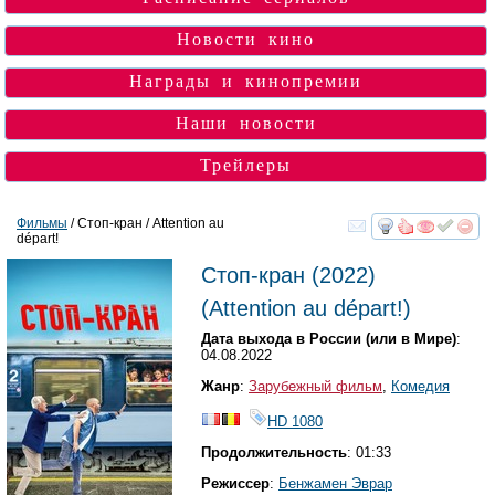
Новости кино
Награды и кинопремии
Наши новости
Трейлеры
Фильмы
/ Стоп-кран / Attention au
départ!
смотреть
инте
Стоп-кран
(2022)
(
Attention au départ!
)
Дата выхода в России (или в Мире)
:
04.08.2022
Жанр
:
Зарубежный фильм
,
Комедия
HD 1080
Продолжительность
: 01:33
Режиссер
:
Бенжамен Эврар