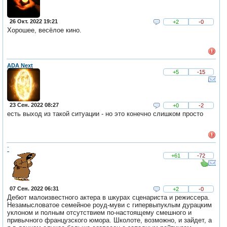
26 Окт. 2022 19:21
+2
-0
Хорошее, весёлое кино.
ADA Next
+5
-15
23 Сен. 2022 08:27
+0
-2
есть выход из такой ситуации - но это конечно слишком просто
˙
+61
-72
07 Сен. 2022 06:31
+2
-0
Дебют малоизвестного актера в шкурах сценариста и режиссера.
Незамысловатое семейное роуд-муви с гипервыпуклым дурацким
уклоном и полным отсутствием по-настоящему смешного и
привычного французского юмора. Школоте, возможно, и зайдет, а