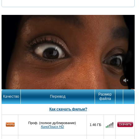
Размер
Качество
Перевод
файла
Как скачать фильм?
Проф. (полное дублирование)
1.46 ГБ
КиноПоиск HD