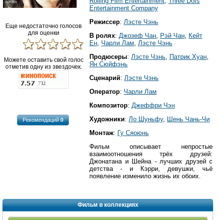
Rolling Film Entertainment
,
Three Dots
Entertainment Company
Режиссер
:
Лэсте Чэнь
Еще недостаточно голосов
для оценки
В ролях
:
Джозеф Чан
,
Рэй Чан
,
Кейт
Ен
,
Чарли Лам
,
Лэсте Чэнь
Продюсеры
:
Лэсте Чэнь
,
Патрик Хуан
,
Можете оставить свой голос
Ян Сюйфэнь
отметив одну из звездочек.
Сценарий
:
Лэсте Чэнь
Оператор
:
Чарли Лам
Композитор
:
Джеффри Чэн
Художники
:
Ло Шуньфу
,
Шень Чань-Чи
Рекомендаций
0
Монтаж
:
Гу Сяоюнь
Фильм описывает непростые
взаимоотношения трёх друзей:
Джонатана и Шейна - лучших друзей с
детства - и Кэрри, девушки, чьё
появление изменило жизнь их обоих.
Фильм в коллекциях