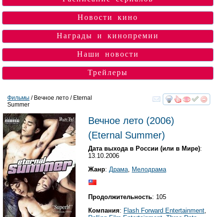
Новости кино
Награды и кинопремии
Наши новости
Трейлеры
Фильмы
/ Вечное лето / Eternal
Summer
смотреть
инте
Вечное лето
(2006)
(
Eternal Summer
)
Дата выхода в России (или в Мире)
:
13.10.2006
Жанр
:
Драма
,
Мелодрама
Продолжительность
: 105
Компания
:
Flash Forward Entertainment
,