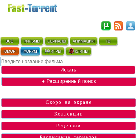
ВСЁ
ФИЛЬМЫ
СЕРИАЛЫ
АНИМАЦИЯ
ТВ
ЮМОР
ФОРУМ
ИГРЫ
КЛИПЫ
● Расширенный поиск
Скоро на экране
Коллекции
Рецензии
Расписание сериалов