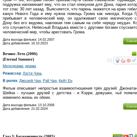
подружка напоминает ему, что он стал опекуном для Дона, парня кото
тот спас 30 лет назад. Выясняется, что парень окажется на краю гибе
канун Нового Года и ему нужна помощь Грома как никогда. Когда 
прибывает в человеческий мир, он одалживает свою магическую с
Дону без его ведома, навлекая тем самым на себя череду неудач. К
это случается, Небесный Владыка вместе с другими богами спускает
человеческий мир, чтобы арестовать Грома.
Дата выхода фильма: 14.02.2007
Скача
Дата добавления: 16.10.2023
Вечное Лето
(2006)
(
Eternal Summer
)
смот
Мелодрама
,
драма
Режиссер
:
Лэсте Чэнь
В ролях
:
Джозеф Чан
,
Рэй Чан
,
Кейт Ен
Фильм описывает непростые взаимоотношения трёх друзей: Джоната
Шейна - лучших друзей с детства - и Кэрри, девушки, чьё появл
изменило жизнь их обоих.
Дата выхода фильма: 13.10.2006
Скача
Дата добавления: 21.02.2024
Глаз 3: Бесконечность
(2005)