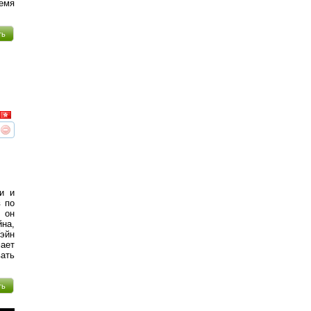
ремя
ть
реть
интересует
и и
в по
 он
̆на,
эйн
мает
вать
ть