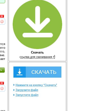
реть
интересует
тся
егго
гго,
Скачать
ине.
с̲с̲ы̲л̲к̲а̲ ̲д̲л̲я̲ ̲с̲к̲а̲ч̲и̲в̲а̲н̲и̲я̲ ☝
ает
ть
реть
интересует
 его