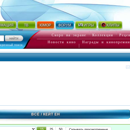
ИМАЦИЯ
ТВ
ЮМОР
ФОРУМ
ИГРЫ
КЛИПЫ
Скоро на экране
Коллекции
Реце
Новости кино
Награды и кинопремии
иренный поиск
ВСЁ
/ КЕЙТ ЕН
15
25
50
Скрывать просмотренные