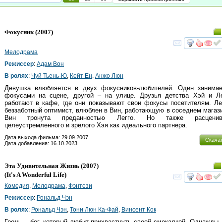
Фокусник
(2007)
смот
Мелодрама
Режиссер
:
Адам Вон
В ролях
:
Чуй Тьень-Ю
,
Кейт Ен
,
Анжо Люн
Девушка влюбляется в двух фокусников-любителей. Один занимае
фокусами на сцене, другой – на улице. Друзья детства Хэй и Л
работают в кафе, где они показывают свои фокусы посетителям. Ле
беззаботный оптимист, влюблен в Вин, работающую в соседнем магаз
Вин тронута преданностью Легго. Но также расценив
целеустремленного и зрелого Хэя как идеального партнера.
Дата выхода фильма: 29.09.2007
Скача
Дата добавления: 16.10.2023
Эта Удивительная Жизнь
(2007)
(
It's A Wonderful Life
)
смот
Комедия
,
Мелодрама
,
Фэнтези
Режиссер
:
Рональд Чэн
В ролях
:
Рональд Чэн
,
Тони Люн Ка-Фай
,
Винсент Кок
Гром — бог, который любит прихвастнуть своей смекалкой. Однажды,