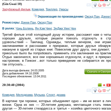
(
Gin Gwai 10
)
смот
Зарубежный фильм
,
Комедия
,
Триллер
,
Ужасы
Экранизация по произведению
:
Оксид Пан
,
Дэнни
Режиссеры
:
Дэнни Пан
,
Оксид Пан
В ролях
:
Чэнь Болинь
,
Ян Кэм Чинг
,
ЭнДжи Уинг Чен
Третий фильм этой холодящей душу истории, расскажет нам о четы
хороших друзьях, которые решили поехать отдохнуть в стр
удовольствий – Таиланд. Однажды, теплым вечером, они играю
заклинаниями и рассказами о призраках, которые друзья обнаруж
накануне в одной из старых книг. Повеселив друг друга, они думают,
прикольно было бы попробовать применить эти заклинания на практ
Отдых закончился, все они хорошенько отдохнули, и едут, в прекра
настроении, в Гонконг…вот только приведение не собирается их пр
так отпускать…
Дата выхода фильма: 24.03.2005
Скачать и Смотре
Дата добавления: 04.10.2008
Последнее обновление: 13.04.2011
20:30:40
(2004)
смот
Комедия
,
Мелодрама
,
Музыка
,
Спорт
,
драма
В картине три героини, которых объединяет одно – им не везет в лич
жизни. Одна из них — 20-летняя девушка, мечтающая стать певице
другая — 30-летняя стюардесса и третья – хозяйка цветочного магаз