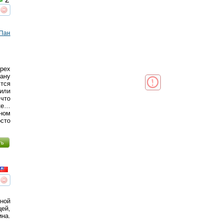
реть
интересует
 Пан
рех
ану
тся
или
 что
ике…
сном
осто
ть
реть
интересует
ной
й,
ина.