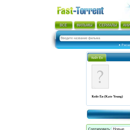
ВСЁ
ФИЛЬМЫ
СЕРИАЛЫ
АН
● Расш
Кейт Ен
Кейт Ен (Kate Yeung)
Сортировать: