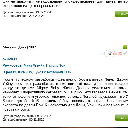
Они не знакомы и не подозревают о существовании друг друга, но в
от времени их пути пересекаются.
Дата выхода фильма: 13.02.2004
Скача
Дата добавления: 22.02.2024
Могучее Дитя
(2002)
смот
Комедия
Режиссеры
:
Чань Хин-Ка
,
Патрик Люн
В ролях
:
Шон Лау
,
Луис Ку
,
Розамунд Кван
После успешной разработки идеального бюстгальтера Лене, Джонн
Уэйну поручают разработать маркетинговый план для линии товаро
уходу за детьми Mighty Baby. Жизнь Джонни усложняется, когда
нанимает изворотливую секретаршу Сабрину. Что касается Лены и Уэи
то их отношениям угрожает опасность, когда Лена обнаруживает, что У
боится детей. Чтобы помочь Уэйну преодолеть страх, Лена нани
эксперта по детям Бои. К несчастью для Лены, Уэйн начинает испыты
чувства к Боуи.
Дата выхода фильма: 08.08.2002
Скача
Дата добавления: 03.11.2023