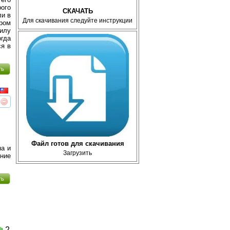
рого
СКАЧАТЬ
ли в
Для скачивания следуйте инструкции
Гром
илу
огда
ся в
ть
реть
интересует
Файл готов для скачивания
на и
Загрузить
ение
ть
2