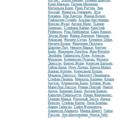
Коттис
,
Эльза Кикоин
,
Оливье Шантро
,
Клер Маньен
,
Патрик Медиони
,
Матильда Брор
,
Рено Раттен
,
Энн
Азулай
,
Франсуа Тумаркин
,
Эгги
Кукавка
,
Том Хадсон
,
Жанна Бурно
,
Рафаэлин Гупийо
,
Альбан Кастерман
,
Венсан Жуан
,
Артюр Мазе
,
Тьерри
Хименес
,
Стефани Кайар
,
Кристоф
Реймонд
,
Рош Лейбовичи
,
Саид Амади
,
Эдуар Жиар
,
Фабио Дзенони
,
Николас
Абрахам
,
Филипп Сутан
,
Клеменс Обри
,
Натали Бланк
,
Фредерик Пеллеге
,
Шарлин Пол
,
Николя Марье
,
Кентин
Байо
,
Фредерик Лонгбуа
,
Жан-Филипп
Экоффе
,
Габриэлль Атже
,
Алексис
Михалик
,
Клементин Пуадац
,
Филипп
Эриссон
,
Брюно Жори
,
Алексия Бальер
,
Гийом Бриа
,
Нуну Лопеш
,
Бенуа Морет
,
Доркас Коппин
,
Александр Блази
,
Мишель Леруссо
,
Николетт Пишераль
,
Стефан Пезера
,
Микаэль Халими
,
Клара
Антунс
,
Клементин Баэр
,
Кловис Фуан
,
Мари-Лор Лассон
,
Роман Портай
,
Наиля
Арзун
,
Беренис Баоо
,
Антони Бажон
,
Каролин Рабальятти
,
Лоран Фернандес
,
Онорин Манье
,
Родольф Тиссо
,
Дидье
Винсон
,
Стефан Каппе
,
Лена Бребан
,
Давид Габисон
,
Софи Фурдринуа
,
Харрисон Аревало
,
Маира Шмитт
,
Габор
Рассов
,
Зои Шелленберг
,
Нэнси Тейт
,