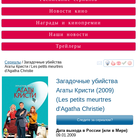
Новости кино
Награды и кинопремии
Наши новости
Трейлеры
Сериалы
/ Загадочные убийства
Агаты Кристи / Les petits meurtres
смотреть
инте
d'Agatha Christie
Загадочные убийства
Агаты Кристи
(2009)
(
Les petits meurtres
d'Agatha Christie
)
Следите за сериалом?
Дата выхода в России (или в Мире)
:
09.01.2009