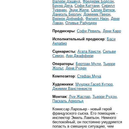
Валери Дэшвуд
,
Фредерик Бодсон
,
Бруно Дега
,
Софи Каттани
,
Сирилл
Тувенин
,
Энди Жиле
,
Селин Виткок
,
Даниэль Берлиу
,
Доминик Пинон
,
Вернон Добчефф
,
Филипп Наон
,
Дени
Лаван
,
Оливье Рабурден
Продюсеры
:
Софи Ревиль
,
Дени Каро
Исполнительный продюсер
:
Баси
Акпабио
Сценаристы
:
Агата Кристи
,
Сильви
Симон
,
Анн Джаффери
Операторы
:
Бертран Мули
,
Тьерри
Жольт
,
Дени Руден
Композитор
:
Стефан Муча
Художники
:
Мунджи Гасеб Кутюр
,
Джимми Ванстенкисте
Монтаж
:
Луи Жаспар
,
Тьерри Рудэн
,
Паскаль Арнольд
Комиссар Ларозьер - новый герой
французского сыска. Его помощник -
инспектор Эмиль Лампьон. Немного
беспокойный, он постоянно умудряется
попасть в смешную ситуацию, чем