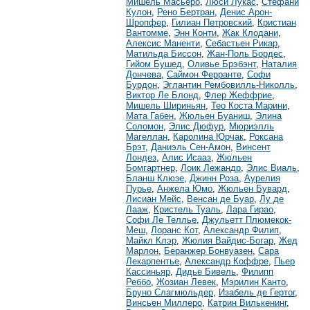
Мишель Масьеро
,
Люси Лукас
,
Стефани
Кулон
,
Рено Бертран
,
Денис Арон-
Шропфер
,
Гилиан Петровский
,
Кристиан
Вантомме
,
Энн Конти
,
Жак Клодани
,
Алексис Маненти
,
Себастьен Рикар
,
Матильда Биссон
,
Жан-Поль Бордес
,
Гийом Бушед
,
Оливье Брэбэнт
,
Наталия
Дончева
,
Саймон Ферранте
,
Софи
Бурдон
,
Эглантин Рембовилль-Николль
,
Виктор Ле Блонд
,
Флер Жеффрие
,
Мишель Шириньян
,
Тео Коста Марини
,
Мата Габен
,
Жюльен Буаниш
,
Элина
Соломон
,
Элис Дюфур
,
Мюриэлль
Магеллан
,
Каролина Юрчак
,
Роксана
Брэт
,
Даниэль Сен-Амон
,
Винсент
Лондез
,
Алис Исааз
,
Жюльен
Бомгартнер
,
Лоик Лежандр
,
Элис Виаль
,
Бланш Клюзе
,
Джинн Роза
,
Аурелия
Пурье
,
Анжела Юмо
,
Жюльен Бувард
,
Лисиан Мейс
,
Венсан де Буар
,
Лу де
Лааж
,
Кристель Туаль
,
Лара Гирао
,
Софи Ле Теллье
,
Джульетт Плюмекок-
Меш
,
Лоранс Кот
,
Александр Филип
,
Майкл Клэр
,
Жюлия Вайдис-Богар
,
Жед
Марлон
,
Беранжер Бонвуазен
,
Сара
Лекарпентье
,
Александр Коффре
,
Пьер
Кассиньяр
,
Дидье Бивель
,
Филипп
Реббо
,
Жозиан Левек
,
Мэрилин Канто
,
Бруно Слагмюльдер
,
Изабель де Гертог
,
Винсьен Миллеро
,
Катрин Вилькенинг
,