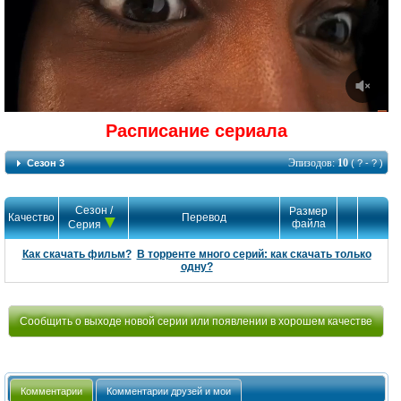
Расписание сериала
Эпизодов:
10
Сезон 3
( ? - ? )
Сезон /
Размер
Качество
Перевод
файла
Серия
Как скачать фильм?
В торренте много серий: как скачать только
одну?
Сообщить о выходе новой серии или появлении в хорошем качестве
Комментарии
Комментарии друзей и мои