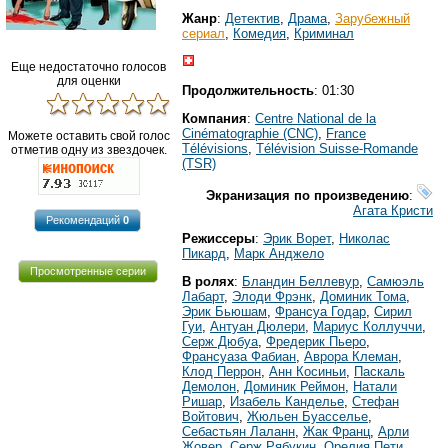
Жанр
:
Детектив
,
Драма
,
Зарубежный
сериал
,
Комедия
,
Криминал
Еще недостаточно голосов
для оценки
Продолжительность
: 01:30
Компания
:
Centre National de la
Cinématographie (CNC)
,
France
Можете оставить свой голос
Télévisions
,
Télévision Suisse-Romande
отметив одну из звездочек.
(TSR)
Экранизация по произведению
:
Агата Кристи
Рекомендаций
0
Режиссеры
:
Эрик Ворет
,
Николас
Пикард
,
Марк Анджело
Просмотренные серии
В ролях
:
Бландин Беллевур
,
Самюэль
Лабарт
,
Элоди Фрэнк
,
Доминик Тома
,
Эрик Бьюшам
,
Франсуа Годар
,
Сирил
Гуи
,
Антуан Дюлери
,
Мариус Коллуччи
,
Серж Дюбуа
,
Фредерик Пьеро
,
Франсуаза Фабиан
,
Аврора Клеман
,
Клод Перрон
,
Анн Косиньи
,
Паскаль
Демолон
,
Доминик Реймон
,
Натали
Ришар
,
Изабель Канделье
,
Стефан
Войтович
,
Жюльен Буасселье
,
Себастьян Лаланн
,
Жак Франц
,
Арли
Жовер
,
Серж Рябукин
,
Орелия Пети
,