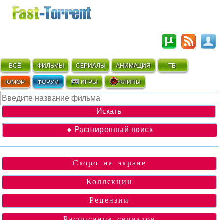
ВСЁ
ФИЛЬМЫ
СЕРИАЛЫ
АНИМАЦИЯ
ТВ
ЮМОР
ФОРУМ
ИГРЫ
КЛИПЫ
● Расширенный поиск
Скоро на экране
Коллекции
Рецензии
Расписание сериалов