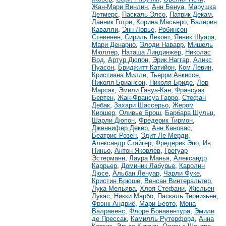
Жан-Мари Винлин
,
Анн Бенуа
,
Марушка
Детмерс
,
Паскаль Элсо
,
Патрик Декам
,
Ланник Готри
,
Корина Масьеро
,
Валерия
Кавалли
,
Энн Лорье
,
Робинсон
Стевенен
,
Сириль Леконт
,
Янник Шуара
,
Мари Денарно
,
Элоди Наварр
,
Мишель
Мюллер
,
Наташа Линдинжер
,
Николас
Вод
,
Артур Дюпон
,
Эрик Наггар
,
Аликс
Пуасон
,
Бриджитт Катийон
,
Ком Левин
,
Кристиана Милле
,
Тьерри Анкиссе
,
Николя Бриансон
,
Николя Бриде
,
Лор
Марсак
,
Эмили Гавуа-Кан
,
Франсуаз
Бертен
,
Жан-Франсуа Гарро
,
Стефан
Дебак
,
Захари Шассерьо
,
Жером
Киршер
,
Оливье Брош
,
Барбара Шульц
,
Шарли Дюпон
,
Фредерик Тирмон
,
Дженнифер Декер
,
Анн Кановас
,
Беатрис Розен
,
Эдит Ле Мерди
,
Александр Стайгер
,
Фредерик Эпо
,
Ив
Пиньо
,
Антон Яковлев
,
Грегуар
Эстерманн
,
Лаура Манья
,
Александр
Каррьер
,
Доминик Лабурье
,
Каролин
Дюсе
,
Альбан Ленуар
,
Чарли Фуке
,
Кристин Брюше
,
Венсан Винтеральтер
,
Лука Мельява
,
Хлоя Стефани
,
Жюльен
Лукас
,
Никки Марбо
,
Паскаль Тернизьен
,
Фрэнк Андриё
,
Мари Берто
,
Мона
Валравенс
,
Флоре Бонавентура
,
Эмили
де Прессак
,
Камилль Рутерфорд
,
Анна