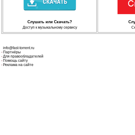
Слушать или Скачать?
Сл
Доступ к музыкальному сервису
С
info@fast-torrent.ru
Партнёры
Для правообладателей
Помощь сайту
Реклама на сайте