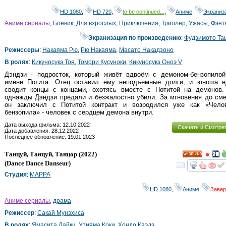
HD 1080
,
HD 720
,
to be continued...
,
Аниме
,
Экраниз
Аниме сериалы
,
Боевик
,
Для взрослых
,
Приключения
,
Триллер
,
Ужасы
,
Фэнт
Экранизация по произведению
:
Фудзимото Та
Режиссеры
:
Накаяма Рю
,
Рю Накаяма
,
Масато Накадзоно
В ролях
:
Кикуносукэ Тоя
,
Томори Кусуноки
,
Кикуносукэ Оноэ V
Дэндзи - подросток, который живёт вдвоём с демоном-бензопилой
имени Потита. Отец оставил ему неподъемные долги, и юноша е
сводит концы с концами, охотясь вместе с Потитой на демонов.
однажды Дэндзи предали и безжалостно убили. За мгновения до см
он заключил с Потитой контракт и возродился уже как «Челов
бензопила» - человек с сердцем демона внутри.
Дата выхода фильма: 12.10.2022
Скачать и Смотре
Дата добавления: 28.12.2022
Последнее обновление: 19.01.2023
Танцуй, Танцуй, Танцор
(2022)
HD
(
Dance Dance Danseur
)
смот
Студия
:
MAPPA
HD 1080
,
Аниме
,
Заве
Аниме сериалы
,
драма
Режиссер
:
Сакай Мунэхиса
В ролях
:
Ямасита Дайки
,
Утияма Коки
,
Хондо Каэдэ