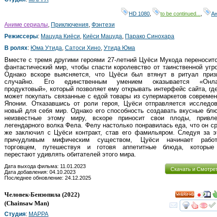
HD 1080
,
to be continued...
,
А
Аниме сериалы
,
Приключения
,
Фэнтези
Режиссеры
:
Мацуда Киёси
,
Киёси Мацуда
,
Парако Синохара
В ролях
:
Юма Утида
,
Сатоси Хино
,
Утида Юма
Вместе с тремя другими героями 27-летний Цуёси Мукода переносит
фантастический мир, чтобы спасти королевство от таинственной угр
Однако вскоре выясняется, что Цуёси был втянут в ритуал приз
случайно. Его единственным умением оказывается «Онла
продуктовый», который позволяет ему открывать интерфейс сайта, гд
может покупать связанные с едой товары из супермаркетов совреме
Японии. Отказавшись от роли героя, Цуёси отправляется исследов
новый для себя мир. Однако его способность создавать вкусные бл
неизвестные этому миру, вскоре приносит свои плоды, привле
легендарного волка Фела. Фелу настолько понравилась еда, что он с
же заключил с Цуёси контракт, став его фамильяром. Следуя за э
причудливым мифическим существом, Цуёси начинает работ
торговцем, путешествуя и готовя аппетитные блюда, которые
перестают удивлять обитателей этого мира.
Дата выхода фильма: 11.01.2023
Скачать и Смотре
Дата добавления: 04.10.2023
Последнее обновление: 24.12.2025
Человек-Бензопила
(2022)
HD
(
Chainsaw Man
)
смот
Студия
:
MAPPA