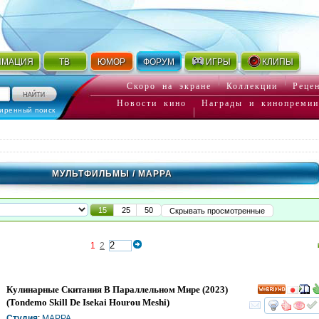
ИМАЦИЯ
ТВ
ЮМОР
ФОРУМ
ИГРЫ
КЛИПЫ
Скоро на экране
Коллекции
Реце
Новости кино
Награды и кинопремии
иренный поиск
МУЛЬТФИЛЬМЫ
/ MAPPA
15
25
50
Скрывать просмотренные
1
2
Кулинарные Скитания В Параллельном Мире
(2023)
HD
(
Tondemo Skill De Isekai Hourou Meshi
)
смот
Студия
:
MAPPA