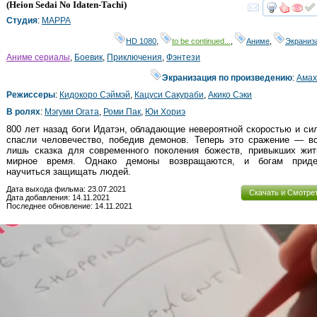
HD
(
Heion Sedai No Idaten-Tachi
)
смот
Студия
:
MAPPA
HD 1080
,
to be continued...
,
Аниме
,
Экраниз
Аниме сериалы
,
Боевик
,
Приключения
,
Фэнтези
Экранизация по произведению
:
Амах
Режиссеры
:
Кидокоро Сэймэй
,
Кацуси Сакураби
,
Акико Сэки
В ролях
:
Мэгуми Огата
,
Роми Пак
,
Юи Хориэ
800 лет назад боги Идатэн, обладающие невероятной скоростью и си
спасли человечество, победив демонов. Теперь это сражение — вс
лишь сказка для современного поколения божеств, привыкших жит
мирное время. Однако демоны возвращаются, и богам приде
научиться защищать людей.
Дата выхода фильма: 23.07.2021
Скачать и Смотре
Дата добавления: 14.11.2021
Последнее обновление: 14.11.2021