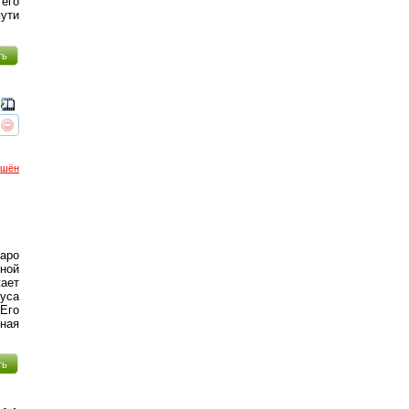
его
пути
ть
реть
интересует
ршён
таро
ной
ает
уса
 Его
ная
ть