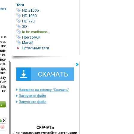
Теги
ниме
HD 2160р
HD 1080
HD 720
3D
to be continued...
ся в
Про зомби
озы.
Marvel
ыва
Остальные теги
йн-
е он
нной
ать
юда,
кая
разу
тим
ать
 не
ть
8
СКАЧАТЬ
реть
интересует
Для скачивания следуйте инструкции