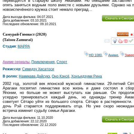
переводится в старшую школу Яманами. Но обещание заставляет 
опять заняться водным поло вместе с новыми друзьями. Однако на 
новоиспечённого кружка стоит немало преград...
Дата выхода фильма: 04.07.2021
Скачать и Смотре
Дата добавления: 03.10.2021
Последнее обновление: 09.10.2021
Самурай-Гимнаст
(2020)
HD
(
Taisou Zamurai
)
смот
Студия
:
MAPPA
HD 1080
,
Аниме
,
Заве
Аниме сериалы
,
Приключения
,
Спорт
Режиссер
:
Симидзу Хисатоси
В ролях
:
Намикава Дайсукэ
,
Оно Кэнсё
,
Хонъидзуми Рина
2002 год, золотой век японской мужской гимнастики. 29-летний Сё
Арагаки посвятил гимнастике всю жизнь и даже состоял в сбор
Японии, но больше не может выступать как раньше. Он продолж
усердно тренироваться каждый день, но однажды тренер Амак
советует Сётаро уйти из большого спорта. Сётаро в растерянности.
дочь Рэй старается поддерживать отца. Но уже скоро неожидан
встреча изменит судьбу семьи Арагаки.
Дата выхода фильма: 11.10.2020
Скачать и Смотре
Дата добавления: 22.12.2020
Последнее обновление: 22.12.2020