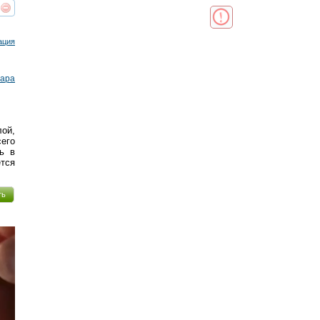
реть
интересует
ация
ара
лой,
его
ь в
тся
ть