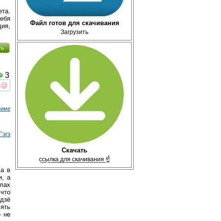
та.
себя
Файл готов для скачивания
дия,
Загрузить
ть
3
реть
интересует
ниме
Гэгэ
Скачать
с̲с̲ы̲л̲к̲а̲ ̲д̲л̲я̲ ̲с̲к̲а̲ч̲и̲в̲а̲н̲и̲я̲ ☝
ла в
и, а
лах
 что
дзё
лять
— не