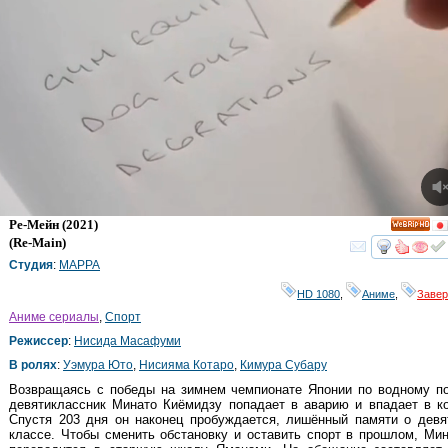
Ре-Мейн
(2021)
HD
(
Re-Main
)
смот
Студия
:
MAPPA
HD 1080
,
Аниме
,
Заве
Аниме сериалы
,
Спорт
Режиссер
:
Нисида Масафуми
В ролях
:
Уэмура Юто
,
Нисияма Котаро
,
Кимура Субару
Возвращаясь с победы на зимнем чемпионате Японии по водному по
девятиклассник Минато Киёмидзу попадает в аварию и впадает в к
Спустя 203 дня он наконец пробуждается, лишённый памяти о девя
классе. Чтобы сменить обстановку и оставить спорт в прошлом, Ми