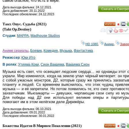
самое опасное, что есть в мире.
Дата выхода фильма: 24.12.2021
Скачать и Смотре
Дата добавления: 20.11.2022
Последнее обновление: 24.12.2023
Такт. Опус. Судьба
(2021)
HD
(
Takt Op.Destiny
)
смот
Студия
:
MAPPA
,
Madhouse Studios
HD 1080
,
Аниме
,
Заве
Аниме сериалы
,
Боевик
,
Комедия
,
Музыка
,
Фантастика
Режиссер
:
Юки Ито
В ролях
:
Утияма Коки
,
Сион Вакаяма
,
Вакаяма Сион
Музыка есть свет, что освещает людские сердца… но однажды этот 
украли. Мир изменился, когда на землю упал чёрный метеорит: он пр
с собой ужасных монстров, Д2, которые сразу же принялись захваты
планету и людей. Со временем выяснилось, что этих чудищ привле
музыка — и её запретили. Но потом появились те, кто смог противост
захватчикам. Мьюзикарты — девушки, черпающие свои силу из музы
Для победы над Д2 они используют великие оперы и партитуры
помогают им в этом нелёгком деле Дирижёры.
Дата выхода фильма: 06.10.2021
Скачать и Смотре
Дата добавления: 09.01.2022
Последнее обновление: 30.01.2022
Божества Идатэн В Мирном Поколении
(2021)