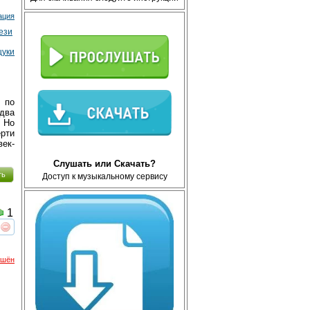
ация
ези
цуки
 по
два
 Но
ерти
ек-
Слушать или Скачать?
ть
Доступ к музыкальному сервису
1
реть
интересует
ршён