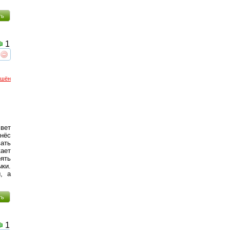
ть
1
реть
интересует
ршён
свет
инёс
вать
кает
оять
ки.
, а
ть
1