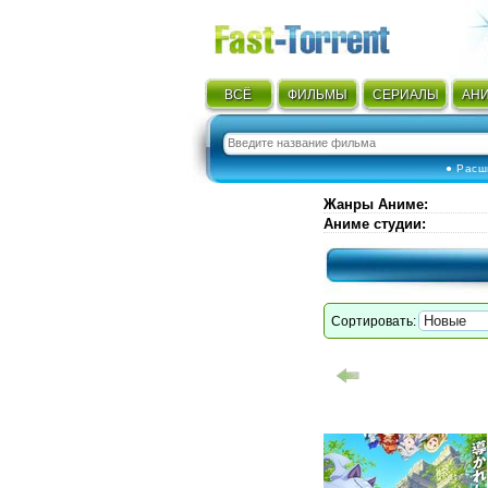
ВСЁ
ФИЛЬМЫ
СЕРИАЛЫ
АН
● Расш
Жанры Аниме
:
Аниме студии
:
Сортировать: