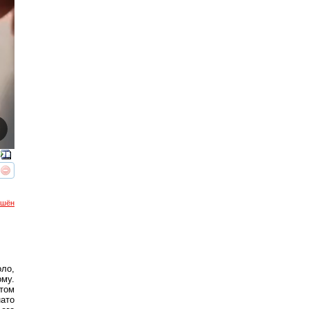
реть
интересует
ршён
ло,
ому.
том
нато