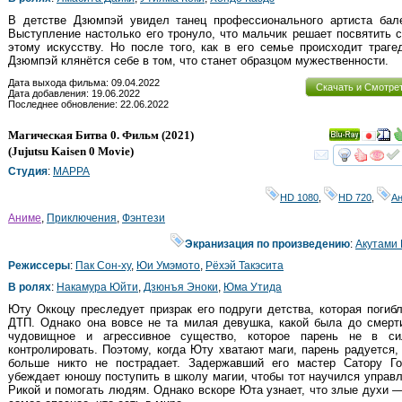
В детстве Дзюмпэй увидел танец профессионального артиста бале
Выступление настолько его тронуло, что мальчик решает посвятить 
этому искусству. Но после того, как в его семье происходит траге
Дзюмпэй клянётся себе в том, что станет образцом мужественности.
Дата выхода фильма: 09.04.2022
Скачать и Смотре
Дата добавления: 19.06.2022
Последнее обновление: 22.06.2022
Магическая Битва 0. Фильм
(2021)
Ray
(
Jujutsu Kaisen 0 Movie
)
смот
Студия
:
MAPPA
HD 1080
,
HD 720
,
А
Аниме
,
Приключения
,
Фэнтези
Экранизация по произведению
:
Акутами 
Режиссеры
:
Пак Сон-ху
,
Юи Умэмото
,
Рёхэй Такэсита
В ролях
:
Накамура Юйти
,
Дзюнъя Эноки
,
Юма Утида
Юту Оккоцу преследует призрак его подруги детства, которая погиб
ДТП. Однако она вовсе не та милая девушка, какой была до смерт
чудовищное и агрессивное существо, которое парень не в си
контролировать. Поэтому, когда Юту хватают маги, парень радуется,
больше никто не пострадает. Задержавший его мастер Сатору Го
убеждает юношу поступить в школу магии, чтобы тот научился управ
Рикой и помогать людям. Однако вскоре Юта узнает, что злые духи 