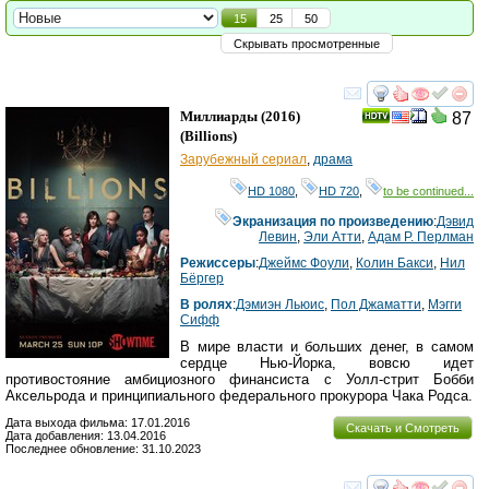
15
25
50
Скрывать просмотренные
смотреть
инте
Миллиарды
(2016)
87
(
Billions
)
Зарубежный сериал
,
драма
HD 1080
,
HD 720
,
to be continued...
Экранизация по произведению
:
Дэвид
Левин
,
Эли Атти
,
Адам Р. Перлман
Режиссеры
:
Джеймс Фоули
,
Колин Бакси
,
Нил
Бёргер
В ролях
:
Дэмиэн Льюис
,
Пол Джаматти
,
Мэгги
Сифф
В мире власти и больших денег, в самом
сердце Нью-Йорка, вовсю идет
противостояние амбициозного финансиста с Уолл-стрит Бобби
Аксельрода и принципиального федерального прокурора Чака Родса.
Дата выхода фильма: 17.01.2016
Скачать и Смотреть
Дата добавления: 13.04.2016
Последнее обновление: 31.10.2023