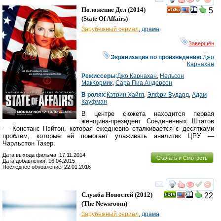
смотреть
инте
Положение Дел
(2014)
5
(
State Of Affairs
)
Зарубежный сериал
,
драма
Завершён
Экранизация по произведению
:
Джо
Карнахан
Режиссеры
:
Джо Карнахан
,
Нельсон
МакКормик
,
Сара Пиа Андерсон
В ролях
:
Кэтрин Хайгл
,
Элфри Вудард
,
Адам
Кауфман
В центре сюжета находится первая
женщина-президент Соединенных Штатов
— Констанс Пэйтон, которая ежедневно сталкивается с десятками
проблем, которые ей помогает улаживать аналитик ЦРУ —
Чарльстон Такер.
Дата выхода фильма: 17.11.2014
Скачать и Смотреть
Дата добавления: 16.04.2015
Последнее обновление: 22.01.2016
смотреть
инте
Служба Новостей
(2012)
22
(
The Newsroom
)
Зарубежный сериал
,
драма