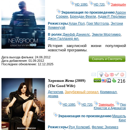
HD 1080
,
HD 720
,
Завершён
Экранизация по произведению
:
Аарон
Соркин
,
Брендан Феили
,
Адам Р. Перлман
Режиссеры
:
Алан Пол
,
Грег Моттола
,
Энтони
Хемингуэй
В ролях
:
Джефф Дэниелс
,
Эмили Мортимер
,
Джон Галлахер мл.
История закулисной жизни популярной
новостной программы.
Дата выхода фильма: 24.06.2012
Скачать и Смотреть
Дата добавления: 01.09.2012
Последнее обновление: 12.12.2025
смотреть
инте
Хорошая Жена
(2009)
216
(
The Good Wife
)
Детектив
,
Зарубежный сериал
,
Криминал
,
драма
HD 1080
,
HD 720
,
Завершён
,
Про
Юристов и Адвокатов
Экранизация по произведению
:
Мишель
Кинг
Режиссеры
:
Род Холкомб
,
Феликс Энрикез