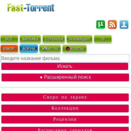
ВСЁ
ФИЛЬМЫ
СЕРИАЛЫ
АНИМАЦИЯ
ТВ
ЮМОР
ФОРУМ
ИГРЫ
КЛИПЫ
● Расширенный поиск
Скоро на экране
Коллекции
Рецензии
Расписание сериалов