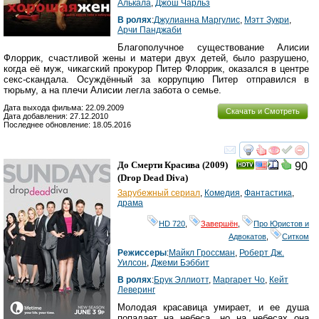
Алькала
,
Джош Чарльз
В ролях
:
Джулианна Маргулис
,
Мэтт Зукри
,
Арчи Панджаби
Благополучное существование Алисии
Флоррик, счастливой жены и матери двух детей, было разрушено,
когда её муж, чикагский прокурор Питер Флоррик, оказался в центре
секс-скандала. Осуждённый за коррупцию Питер отправился в
тюрьму, а на плечи Алисии легла забота о семье.
Дата выхода фильма: 22.09.2009
Скачать и Смотреть
Дата добавления: 27.12.2010
Последнее обновление: 18.05.2016
смотреть
инте
До Смерти Красива
(2009)
90
(
Drop Dead Diva
)
Зарубежный сериал
,
Комедия
,
Фантастика
,
драма
HD 720
,
Завершён
,
Про Юристов и
Адвокатов
,
Ситком
Режиссеры
:
Майкл Гроссман
,
Роберт Дж.
Уилсон
,
Джеми Бэббит
В ролях
:
Брук Эллиотт
,
Маргарет Чо
,
Кейт
Леверинг
Молодая красавица умирает, и ее душа
попадает на небеса, но на небесах она