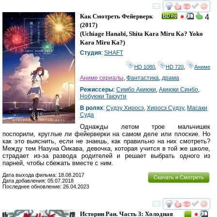
смотреть
инте
Как Смотреть Фейерверк
4
(2017)
(
Uchiage Hanabi, Shita Kara Miru Ka? Yoko
Kara Miru Ka?
)
Студия
:
SHAFT
HD 1080
,
HD 720
,
Аниме
Аниме сериалы
,
Фантастика
,
драма
Режиссеры
:
Симбо Акиюки
,
Акиюки Синбо
,
Нобуюки Такэути
В ролях
:
Судзу Хиросэ
,
Хиросэ Судзу
,
Масаки
Суда
Однажды летом трое мальчишек
поспорили, круглые ли фейерверки на самом деле или плоские. Но
как это выяснить, если не знаешь, как правильно на них смотреть?
Между тем Назуна Оикава, девочка, которая учится в той же школе,
страдает из-за развода родителей и решает выбрать одного из
парней, чтобы сбежать вместе с ним.
Дата выхода фильма: 18.08.2017
Скачать и Смотреть
Дата добавления: 05.07.2018
Последнее обновление: 26.04.2023
смотреть
инте
Истории Ран. Часть 3: Холодная