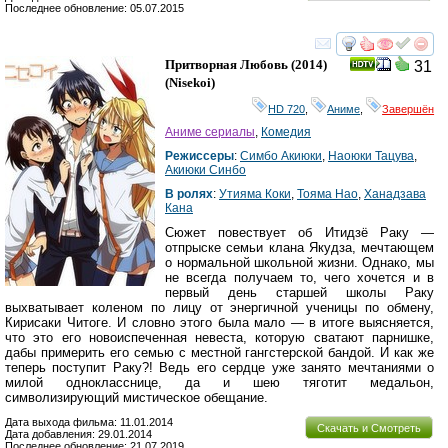
Последнее обновление: 05.07.2015
смотреть
инте
Притворная Любовь
(2014)
31
(
Nisekoi
)
HD 720
,
Аниме
,
Завершён
Аниме сериалы
,
Комедия
Режиссеры
:
Симбо Акиюки
,
Наоюки Тацува
,
Акиюки Синбо
В ролях
:
Утияма Коки
,
Тояма Нао
,
Ханадзава
Кана
Сюжет повествует об Итидзё Раку —
отпрыске семьи клана Якудза, мечтающем
о нормальной школьной жизни. Однако, мы
не всегда получаем то, чего хочется и в
первый день старшей школы Раку
выхватывает коленом по лицу от энергичной ученицы по обмену,
Кирисаки Читоге. И словно этого была мало — в итоге выясняется,
что это его новоиспеченная невеста, которую сватают парнишке,
дабы примерить его семью с местной гангстерской бандой. И как же
теперь поступит Раку?! Ведь его сердце уже занято мечтаниями о
милой однокласснице, да и шею тяготит медальон,
символизирующий мистическое обещание.
Дата выхода фильма: 11.01.2014
Скачать и Смотреть
Дата добавления: 29.01.2014
Последнее обновление: 21.07.2019