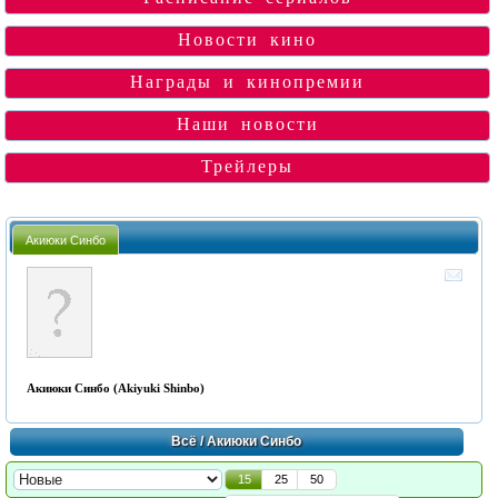
Новости кино
Награды и кинопремии
Наши новости
Трейлеры
Акиюки Синбо
Акиюки Синбо (Akiyuki Shinbo)
Всё
/ Акиюки Синбо
15
25
50