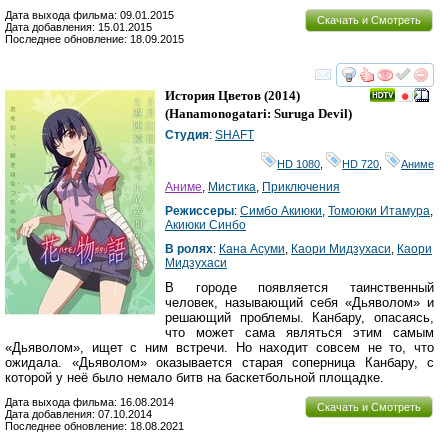
Дата выхода фильма: 09.01.2015
Скачать и Смотреть
Дата добавления: 15.01.2015
Последнее обновление: 18.09.2015
смотреть
инте
История Цветов
(2014)
(
Hanamonogatari: Suruga Devil
)
Студия
:
SHAFT
HD 1080
,
HD 720
,
Аниме
Аниме
,
Мистика
,
Приключения
Режиссеры
:
Симбо Акиюки
,
Томоюки Итамура
,
Акиюки Синбо
В ролях
:
Кана Асуми
,
Каори Мидзухаси
,
Каори
Мидзухаси
В городе появляется таинственный
человек, называющий себя «Дьяволом» и
решающий проблемы. Канбару, опасаясь,
что может сама являться этим самым
«Дьяволом», ищет с ним встречи. Но находит совсем не то, что
ожидала. «Дьяволом» оказывается старая соперница Канбару, с
которой у неё было немало битв на баскетбольной площадке.
Дата выхода фильма: 16.08.2014
Скачать и Смотреть
Дата добавления: 07.10.2014
Последнее обновление: 18.08.2021