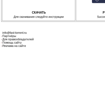
СКАЧАТЬ
P
Для скачивания следуйте инструкции
Succe
info@fast-torrent.ru
Партнёры
Для правообладателей
Помощь сайту
Реклама на сайте