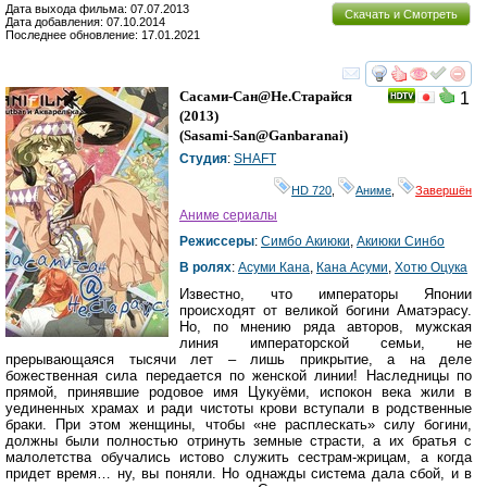
Дата выхода фильма: 07.07.2013
Скачать и Смотреть
Дата добавления: 07.10.2014
Последнее обновление: 17.01.2021
смотреть
инте
Сасами-Сан@Не.старайся
1
(2013)
(
Sasami-San@Ganbaranai
)
Студия
:
SHAFT
HD 720
,
Аниме
,
Завершён
Аниме сериалы
Режиссеры
:
Симбо Акиюки
,
Акиюки Синбо
В ролях
:
Асуми Кана
,
Кана Асуми
,
Хотю Оцука
Известно, что императоры Японии
происходят от великой богини Аматэрасу.
Но, по мнению ряда авторов, мужская
линия императорской семьи, не
прерывающаяся тысячи лет – лишь прикрытие, а на деле
божественная сила передается по женской линии! Наследницы по
прямой, принявшие родовое имя Цукуёми, испокон века жили в
уединенных храмах и ради чистоты крови вступали в родственные
браки. При этом женщины, чтобы «не расплескать» силу богини,
должны были полностью отринуть земные страсти, а их братья с
малолетства обучались истово служить сестрам-жрицам, а когда
придет время… ну, вы поняли. Но однажды система дала сбой, и в