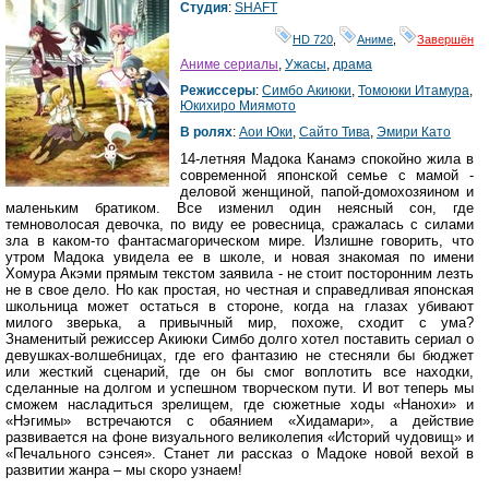
Студия
:
SHAFT
HD 720
,
Аниме
,
Завершён
Аниме сериалы
,
Ужасы
,
драма
Режиссеры
:
Симбо Акиюки
,
Томоюки Итамура
,
Юкихиро Миямото
В ролях
:
Аои Юки
,
Сайто Тива
,
Эмири Като
14-летняя Мадока Канамэ спокойно жила в
современной японской семье с мамой -
деловой женщиной, папой-домохозяином и
маленьким братиком. Все изменил один неясный сон, где
темноволосая девочка, по виду ее ровесница, сражалась с силами
зла в каком-то фантасмагорическом мире. Излишне говорить, что
утром Мадока увидела ее в школе, и новая знакомая по имени
Хомура Акэми прямым текстом заявила - не стоит посторонним лезть
не в свое дело. Но как простая, но честная и справедливая японская
школьница может остаться в стороне, когда на глазах убивают
милого зверька, а привычный мир, похоже, сходит с ума?
Знаменитый режиссер Акиюки Симбо долго хотел поставить сериал о
девушках-волшебницах, где его фантазию не стесняли бы бюджет
или жесткий сценарий, где он бы смог воплотить все находки,
сделанные на долгом и успешном творческом пути. И вот теперь мы
сможем насладиться зрелищем, где сюжетные ходы «Нанохи» и
«Нэгимы» встречаются с обаянием «Хидамари», а действие
развивается на фоне визуального великолепия «Историй чудовищ» и
«Печального сэнсея». Станет ли рассказ о Мадоке новой вехой в
развитии жанра – мы скоро узнаем!