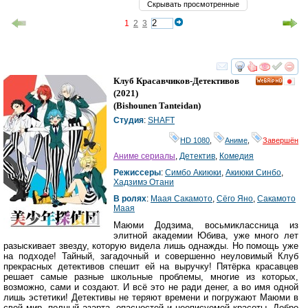
Скрывать просмотренные
1
2
3
смотреть
инте
Клуб Красавчиков-Детективов
HD
(2021)
(
Bishounen Tanteidan
)
Студия
:
SHAFT
HD 1080
,
Аниме
,
Завершён
Аниме сериалы
,
Детектив
,
Комедия
Режиссеры
:
Симбо Акиюки
,
Акиюки Синбо
,
Хадзимэ Отани
В ролях
:
Маая Сакамото
,
Сёго Яно
,
Сакамото
Маая
Маюми Додзима, восьмиклассница из
элитной академии Юбива, уже много лет
разыскивает звезду, которую видела лишь однажды. Но помощь уже
на подходе! Тайный, загадочный и совершенно неуловимый Клуб
прекрасных детективов спешит ей на выручку! Пятёрка красавцев
решает самые разные школьные проблемы, многие из которых,
возможно, сами и создают. И всё это не ради денег, а во имя одной
лишь эстетики! Детективы не теряют времени и погружают Маюми в
свой мир, полный азарта, опасностей и неописуемой красоты. Добро