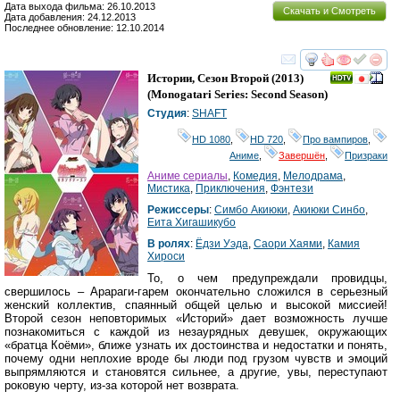
Дата выхода фильма: 26.10.2013
Скачать и Смотреть
Дата добавления: 24.12.2013
Последнее обновление: 12.10.2014
смотреть
инте
Истории, Сезон Второй
(2013)
(
Monogatari Series: Second Season
)
Студия
:
SHAFT
HD 1080
,
HD 720
,
Про вампиров
,
Аниме
,
Завершён
,
Призраки
Аниме сериалы
,
Комедия
,
Мелодрама
,
Мистика
,
Приключения
,
Фэнтези
Режиссеры
:
Симбо Акиюки
,
Акиюки Синбо
,
Еита Хигашикубо
В ролях
:
Ёдзи Уэда
,
Саори Хаями
,
Камия
Хироси
То, о чем предупреждали провидцы,
свершилось – Арараги-гарем окончательно сложился в серьезный
женский коллектив, спаянный общей целью и высокой миссией!
Второй сезон неповторимых «Историй» дает возможность лучше
познакомиться с каждой из незаурядных девушек, окружающих
«братца Коёми», ближе узнать их достоинства и недостатки и понять,
почему одни неплохие вроде бы люди под грузом чувств и эмоций
выпрямляются и становятся сильнее, а другие, увы, переступают
роковую черту, из-за которой нет возврата.