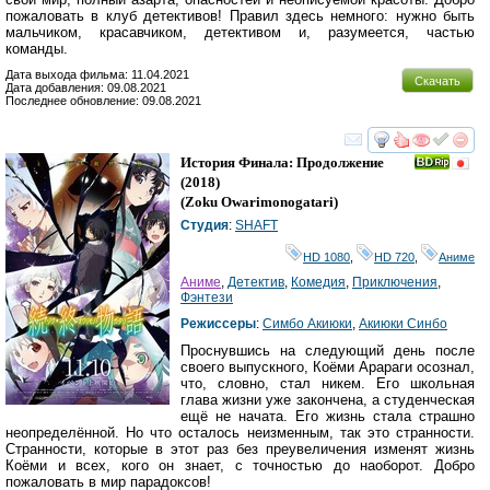
пожаловать в клуб детективов! Правил здесь немного: нужно быть
мальчиком, красавчиком, детективом и, разумеется, частью
команды.
Дата выхода фильма: 11.04.2021
Скачать
Дата добавления: 09.08.2021
Последнее обновление: 09.08.2021
смотреть
инте
История Финала: Продолжение
(2018)
(
Zoku Owarimonogatari
)
Студия
:
SHAFT
HD 1080
,
HD 720
,
Аниме
Аниме
,
Детектив
,
Комедия
,
Приключения
,
Фэнтези
Режиссеры
:
Симбо Акиюки
,
Акиюки Синбо
Проснувшись на следующий день после
своего выпускного, Коёми Арараги осознал,
что, словно, стал никем. Его школьная
глава жизни уже закончена, а студенческая
ещё не начата. Его жизнь стала страшно
неопределённой. Но что осталось неизменным, так это странности.
Странности, которые в этот раз без преувеличения изменят жизнь
Коёми и всех, кого он знает, с точностью до наоборот. Добро
пожаловать в мир парадоксов!