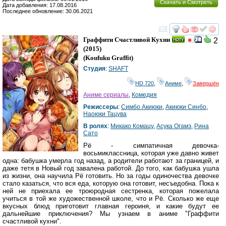
Скачать и Смотреть
Дата добавления: 17.08.2016
Последнее обновление: 30.06.2021
смотреть
инте
Граффити Счастливой Кухни
2
(2015)
(
Koufuku Graffit
)
Студия
:
SHAFT
HD 720
,
Аниме
,
Завершён
Аниме сериалы
,
Комедия
Режиссеры
:
Симбо Акиюки
,
Акиюки Синбо
,
Наоюки Тацува
В ролях
:
Микако Комацу
,
Асука Огамэ
,
Рина
Сато
Рё - симпатичная девочка-
восьмиклассница, которая уже давно живет
одна: бабушка умерла год назад, а родители работают за границей, и
даже тетя в Новый год завалена работой. До того, как бабушка ушла
из жизни, она научила Рё готовить. Но за годы одиночества девочке
стало казаться, что вся еда, которую она готовит, несъедобна. Пока к
ней не приехала ее троюродная сестренка, которая пожелала
учиться в той же художественной школе, что и Рё. Сколько же еще
вкусных блюд приготовит главная героиня, и какие будут ее
дальнейшие приключения? Мы узнаем в аниме "Граффити
счастливой кухни".