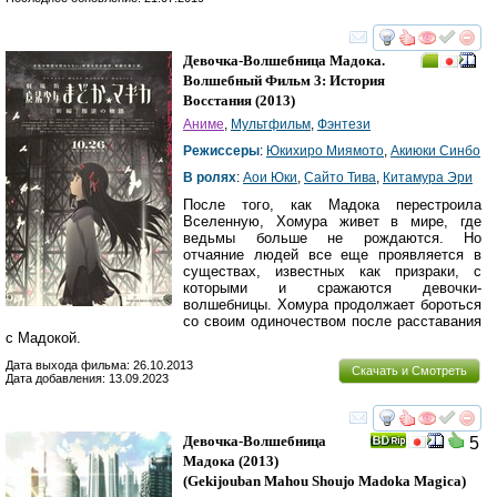
смотреть
инте
Девочка-Волшебница Мадока.
Волшебный Фильм 3: История
Восстания
(2013)
Аниме
,
Мультфильм
,
Фэнтези
Режиссеры
:
Юкихиро Миямото
,
Акиюки Синбо
В ролях
:
Аои Юки
,
Сайто Тива
,
Китамура Эри
После того, как Мадока перестроила
Вселенную, Хомура живет в мире, где
ведьмы больше не рождаются. Но
отчаяние людей все еще проявляется в
существах, известных как призраки, с
которыми и сражаются девочки-
волшебницы. Хомура продолжает бороться
со своим одиночеством после расставания
с Мадокой.
Дата выхода фильма: 26.10.2013
Скачать и Смотреть
Дата добавления: 13.09.2023
смотреть
инте
Девочка-Волшебница
5
Мадока
(2013)
(
Gekijouban Mahou Shoujo Madoka Magica
)