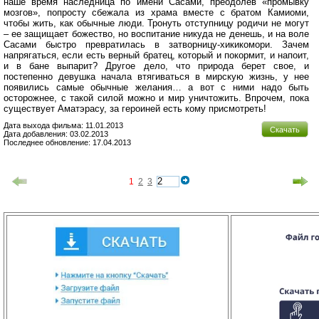
наше время наследница по имени Сасами, преодолев «промывку
мозгов», попросту сбежала из храма вместе с братом Камиоми,
чтобы жить, как обычные люди. Тронуть отступницу родичи не могут
– ее защищает божество, но воспитание никуда не денешь, и на воле
Сасами быстро превратилась в затворницу-хикикомори. Зачем
напрягаться, если есть верный братец, который и покормит, и напоит,
и в бане выпарит? Другое дело, что природа берет свое, и
постепенно девушка начала втягиваться в мирскую жизнь, у нее
появились самые обычные желания… а вот с ними надо быть
осторожнее, с такой силой можно и мир уничтожить. Впрочем, пока
существует Аматэрасу, за героиней есть кому присмотреть!
Дата выхода фильма: 11.01.2013
Скачать
Дата добавления: 03.02.2013
Последнее обновление: 17.04.2013
1
2
3