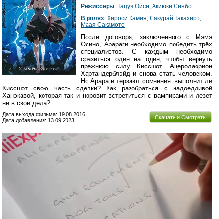
Режиссеры
:
Тацуя Оиси
,
Акиюки Синбо
В ролях
:
Хироси Камия
,
Сакурай Такахиро
,
Маая Сакамото
После договора, заключенного с Мэмэ
Осино, Арараги необходимо победить трёх
специалистов. С каждым необходимо
сразиться один на один, чтобы вернуть
прежнюю силу Киссшот Ацеролаорион
Хартандерблэйд и снова стать человеком.
Но Арараги терзают сомнения: выполнит ли
Киссшот свою часть сделки? Как разобраться с надоедливой
Ханэкавой, которая так и норовит встретиться с вампирами и лезет
не в свои дела?
Дата выхода фильма: 19.08.2016
Скачать и Смотреть
Дата добавления: 13.09.2023