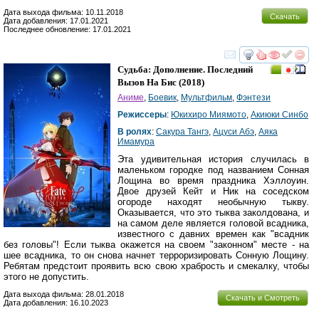
Дата выхода фильма: 10.11.2018
Скачать
Дата добавления: 17.01.2021
Последнее обновление: 17.01.2021
смотреть
инте
Судьба: Дополнение. Последний
Вызов На Бис
(2018)
Аниме
,
Боевик
,
Мультфильм
,
Фэнтези
Режиссеры
:
Юкихиро Миямото
,
Акиюки Синбо
В ролях
:
Сакура Тангэ
,
Ацуси Абэ
,
Аяка
Имамура
Эта удивительная история случилась в
маленьком городке под названием Сонная
Лощина во время праздника Хэллоуин.
Двое друзей Кейт и Ник на соседском
огороде находят необычную тыкву.
Оказывается, что это тыква заколдована, и
на самом деле является головой всадника,
известного с давних времен как "всадник
без головы"! Если тыква окажется на своем "законном" месте - на
шее всадника, то он снова начнет терроризировать Сонную Лощину.
Ребятам предстоит проявить всю свою храбрость и смекалку, чтобы
этого не допустить.
Дата выхода фильма: 28.01.2018
Скачать и Смотреть
Дата добавления: 16.10.2023