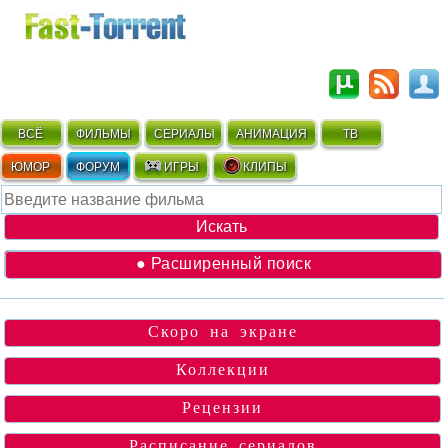
ВСЁ
ФИЛЬМЫ
СЕРИАЛЫ
АНИМАЦИЯ
ТВ
ЮМОР
ФОРУМ
ИГРЫ
КЛИПЫ
● Расширенный поиск
Скоро на экране
Коллекции
Рецензии
Расписание сериалов