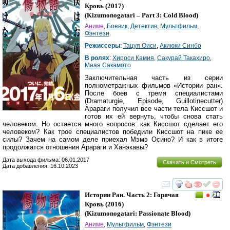
Кровь
(2017)
(
Kizumonogatari – Part 3: Cold Blood
)
Аниме
,
Боевик
,
Детектив
,
Мультфильм
,
Фэнтези
Режиссеры
:
Тацуя Оиси
,
Акиюки Синбо
В ролях
:
Хироси Камия
,
Сакурай Такахиро
,
Маая Сакамото
Заключительная часть из серии
полнометражных фильмов «Истории ран».
После боев с тремя специалистами
(Dramaturgie, Episode, Guillotinecutter)
Арараги получил все части тела Киссшот и
готов их ей вернуть, чтобы снова стать
человеком. Но остается много вопросов: как Киссшот сделает его
человеком? Как трое специалистов победили Киссшот на пике ее
силы? Зачем на самом деле приехал Мэмэ Осино? И как в итоге
продолжатся отношения Арараги и Ханэкавы?
Дата выхода фильма: 06.01.2017
Скачать и Смотреть
Дата добавления: 16.10.2023
смотреть
инте
Истории Ран. Часть 2: Горячая
Кровь
(2016)
(
Kizumonogatari: Passionate Blood
)
Аниме
,
Мультфильм
,
Фэнтези