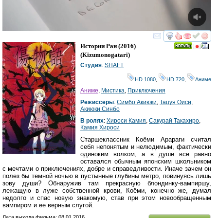
смотреть
инте
Истории Ран
(2016)
(
Kizumonogatari
)
Студия
:
SHAFT
HD 1080
,
HD 720
,
Аниме
Аниме
,
Мистика
,
Приключения
Режиссеры
:
Симбо Акиюки
,
Тацуя Оиси
,
Акиюки Синбо
В ролях
:
Хироси Камия
,
Сакурай Такахиро
,
Камия Хироси
Старшеклассник Коёми Арараги считал
себя непонятым и нелюдимым, фактически
одиноким волком, а в душе все равно
оставался обычным японским школьником
с мечтами о приключениях, добре и справедливости. Иначе зачем он
полез бы темной ночью в пустынные глубины метро, повинуясь лишь
зову души? Обнаружив там прекрасную блондинку-вампиршу,
лежащую в луже собственной крови, Коёми, конечно же, думал
недолго и спас новую знакомую, став при этом новообращенным
вампиром и ее верным слугой.
Дата выхода фильма: 08.01.2016