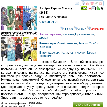
смотреть
инте
Актёры Города Мэкаку
5
(2014)
(
Mekakucity Actors
)
Студия
:
SHAFT
HD 720
,
Аниме
,
Завершён
Аниме сериалы
,
Мистика
,
Приключения
,
драма
Режиссеры
:
Симбо Акиюки
,
Акиюки Синбо
,
Юки Ясэ
В ролях
:
Асуми Кана
,
Кана Асуми
,
Такума
Тэрасима
Шинтаро Кисараги - 18-летний хиккикомори,
который уже два года не выходит из своей комнаты. Все было
нормально, пока он не повстречал кибер-девушку по имени Энэ,
которая внезапно появилась на экране его компьютера. Из-за нее
Шинтаро-кун пролил воду на клавиатуру. Увы, она сломалась...
Нужна новая клавиатура! Юноше пришлось первый раз за два года
выйти на улицу. И вот он идет в универмаг за новым оборудованием,
где встречает группу преступников и нескольких людей, которые
называют себя "Ослепляющей бандой", храбро сражаясь с
преступниками. "Банда" предлагает Шинтаро присоединиться к ним.
Знаете ли, наверное все это не случайно...
Дата выхода фильма: 13.04.2014
Скачать и Смотреть
Дата добавления: 05.07.2015