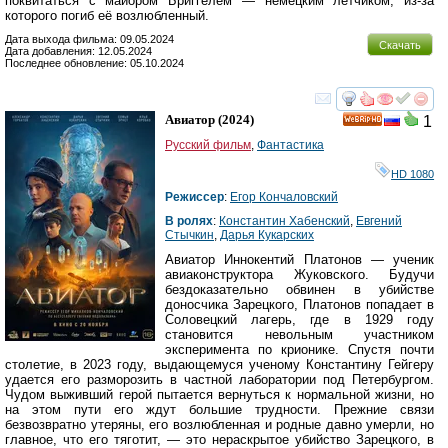
поквитаться с майором Бриггелем — немецким лётчиком, из-за
которого погиб её возлюбленный.
Дата выхода фильма: 09.05.2024
Скачать
Дата добавления: 12.05.2024
Последнее обновление: 05.10.2024
смотреть
инте
Авиатор
(2024)
1
HD
Русский фильм
,
Фантастика
HD 1080
Режиссер
:
Егор Кончаловский
В ролях
:
Константин Хабенский
,
Евгений
Стычкин
,
Дарья Кукарских
Авиатор Иннокентий Платонов — ученик
авиаконструктора Жуковского. Будучи
бездоказательно обвинен в убийстве
доносчика Зарецкого, Платонов попадает в
Соловецкий лагерь, где в 1929 году
становится невольным участником
эксперимента по крионике. Спустя почти
столетие, в 2023 году, выдающемуся ученому Константину Гейгеру
удается его разморозить в частной лаборатории под Петербургом.
Чудом выживший герой пытается вернуться к нормальной жизни, но
на этом пути его ждут большие трудности. Прежние связи
безвозвратно утеряны, его возлюбленная и родные давно умерли, но
главное, что его тяготит, — это нераскрытое убийство Зарецкого, в