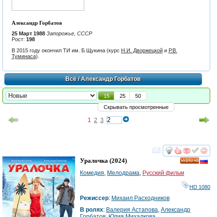
Александр Горбатов
25 Март 1988
Запорожье, СССР
Рост:
198
В 2015 году окончил ТИ им. Б.Щукина (курс
Н.И. Дворжецкой
и
Р.В.
Туминаса
).
Всё
/ Александр Горбатов
15
25
50
Скрывать просмотренные
1
2
3
смотреть
инте
Уралочка
(2024)
HD
Комедия
,
Мелодрама
,
Русский фильм
HD 1080
Режиссер
:
Михаил Расходников
В ролях
:
Валерия Астапова
,
Александр
Горбатов
,
Юлия Михалкова