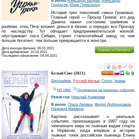
В ролях
:
Александр Балуев
,
Александр
Горбатов
,
Юлия Пересильд
История трех поколений семьи Громовых.
Главный герой — Прохор Громов: его дед
Данила нажил состояние грабежом и
разбоем, отец Петр вложил деньги в бизнес и передал все Прохору
по наследству. Тот обладает предпринимательской жилкой:
обустраивает леса Сибири, строит сталелитейный завод, но чем
больше богатеет, тем больше превращается в монстра.
Дата выхода фильма: 09.03.2021
Скачать и Смотреть
Дата добавления: 10.03.2021
Последнее обновление: 04.04.2021
смотреть
инте
Белый Снег
(2021)
9
HD
Биография
,
Русский фильм
,
Спорт
,
драма
HD 1080
,
Основанные на реальных событиях
Режиссер
:
Николай Хомерики
В ролях
:
Ольга Лерман
,
Федор Добронравов
,
Надежда Маркина
Картина рассказывает о реальных
событиях, произошедших в 1997 году на
чемпионате мира по лыжным видам спорта
в Норвегии, когда впервые в истории
лыжных гонок российская лыжница Елена