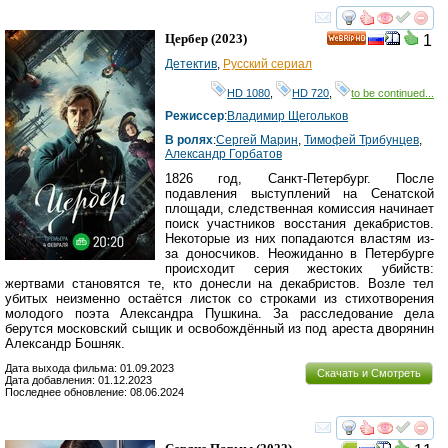
смотреть
инте
Цербер
(2023)
1
HD
Детектив
,
Русский сериал
HD 1080
,
HD 720
,
to be continued...
Режиссер
:
Владимир Щегольков
В ролях
:
Сергей Марин
,
Тимофей Трибунцев
,
Александр Горбатов
1826 год, Санкт-Петербург. После
подавления выступлений на Сенатской
площади, следственная комиссия начинает
поиск участников восстания декабристов.
Некоторые из них попадаются властям из-
за доносчиков. Неожиданно в Петербурге
происходит серия жестоких убийств:
жертвами становятся те, кто донесли на декабристов. Возле тел
убитых неизменно остаётся листок со строками из стихотворения
молодого поэта Александра Пушкина. За расследование дела
берутся московский сыщик и освобождённый из под ареста дворянин
Александр Бошняк.
Дата выхода фильма: 01.09.2023
Скачать и Смотреть
Дата добавления: 01.12.2023
Последнее обновление: 08.06.2024
смотреть
инте