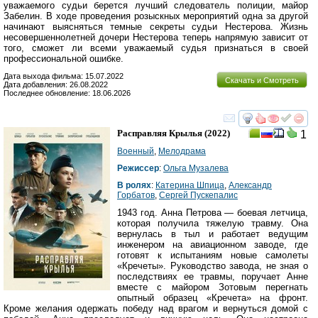
уважаемого судьи берется лучший следователь полиции, майор
Забелин. В ходе проведения розыскных мероприятий одна за другой
начинают выясняться темные секреты судьи Нестерова. Жизнь
несовершеннолетней дочери Нестерова теперь напрямую зависит от
того, сможет ли всеми уважаемый судья признаться в своей
профессиональной ошибке.
Дата выхода фильма: 15.07.2022
Скачать и Смотреть
Дата добавления: 26.08.2022
Последнее обновление: 18.06.2026
смотреть
инте
Расправляя Крылья
(2022)
1
Военный
,
Мелодрама
Режиссер
:
Ольга Музалева
В ролях
:
Катерина Шпица
,
Александр
Горбатов
,
Сергей Пускепалис
1943 год. Анна Петрова — боевая летчица,
которая получила тяжелую травму. Она
вернулась в тыл и работает ведущим
инженером на авиационном заводе, где
готовят к испытаниям новые самолеты
«Кречеты». Руководство завода, не зная о
последствиях ее травмы, поручает Анне
вместе с майором Зотовым перегнать
опытный образец «Кречета» на фронт.
Кроме желания одержать победу над врагом и вернуться домой с