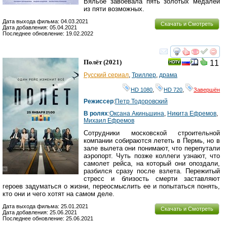
Вяльбе завоевала пять золотых медалей
из пяти возможных.
Дата выхода фильма: 04.03.2021
Скачать и Смотреть
Дата добавления: 05.04.2021
Последнее обновление: 19.02.2022
смотреть
инте
Полёт
(2021)
11
Русский сериал
,
Триллер
,
драма
HD 1080
,
HD 720
,
Завершён
Режиссер
:
Петр Тодоровский
В ролях
:
Оксана Акиньшина
,
Никита Ефремов
,
Михаил Ефремов
Сотрудники московской строительной
компании собираются лететь в Пермь, но в
зале вылета они понимают, что перепутали
аэропорт. Чуть позже коллеги узнают, что
самолет рейса, на который они опоздали,
разбился сразу после взлета. Пережитый
стресс и близость смерти заставляют
героев задуматься о жизни, переосмыслить ее и попытаться понять,
кто они и чего хотят на самом деле.
Дата выхода фильма: 25.01.2021
Скачать и Смотреть
Дата добавления: 25.06.2021
Последнее обновление: 25.06.2021