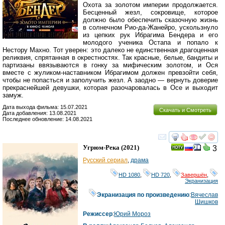
Охота за золотом империи продолжается.
Бесценный жезл, сокровище, которое
должно было обеспечить сказочную жизнь
в солнечном Рио-да-Жанейро, ускользнуло
из цепких рук Ибрагима Бендера и его
молодого ученика Остапа и попало к
Нестору Махно. Тот уверен: это далеко не единственная драгоценная
реликвия, спрятанная в окрестностях. Так красные, белые, бандиты и
партизаны ввязываются в гонку за мифическим золотом, и Ося
вместе с жуликом-наставником Ибрагимом должен превзойти себя,
чтобы не попасться и заполучить жезл. А заодно — вернуть доверие
прекраснейшей девушки, которая разочаровалась в Осе и выходит
замуж.
Дата выхода фильма: 15.07.2021
Скачать и Смотреть
Дата добавления: 13.08.2021
Последнее обновление: 14.08.2021
смотреть
инте
Угрюм-Река
(2021)
3
Русский сериал
,
драма
HD 1080
,
HD 720
,
Завершён
,
Экранизация
Экранизация по произведению
:
Вячеслав
Шишков
Режиссер
:
Юрий Мороз