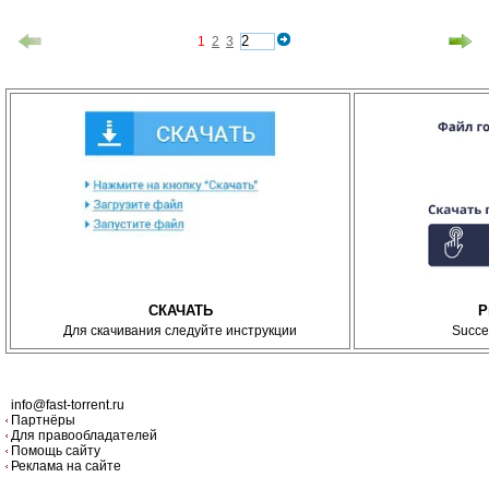
1
2
3
СКАЧАТЬ
P
Для скачивания следуйте инструкции
Succe
info@fast-torrent.ru
Партнёры
Для правообладателей
Помощь сайту
Реклама на сайте