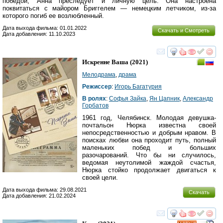
победой, Анна преследует и личную цель. Она настроена
поквитаться с майором Бриггелем — немецким летчиком, из-за
которого погиб ее возлюбленный.
Дата выхода фильма: 01.01.2022
Скачать и Смотреть
Дата добавления: 11.10.2023
смотреть
инте
Искренне Ваша
(2021)
Мелодрама
,
драма
Режиссер
:
Игорь Багатурия
В ролях
:
Софья Зайка
,
Ян Цапник
,
Александр
Горбатов
1961 год, Челябинск. Молодая девушка-
почтальон Нюрка известна своей
непосредственностью и добрым нравом. В
поисках любви она проходит путь, полный
маленьких побед и больших
разочарований. Что бы ни случилось,
ведомая неутолимой жаждой счастья,
Нюрка стойко продолжает двигаться к
своей цели.
Дата выхода фильма: 29.08.2021
Скачать
Дата добавления: 21.02.2024
смотреть
инте