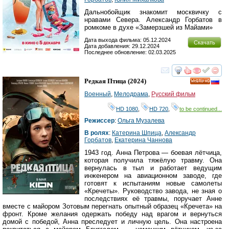
Дальнобойщик знакомит москвичку с
нравами Севера. Александр Горбатов в
ромкоме в духе «Замерзшей из Майами»
Дата выхода фильма: 05.12.2024
Скачать
Дата добавления: 29.12.2024
Последнее обновление: 02.03.2025
смотреть
инте
Редкая Птица
(2024)
HD
Военный
,
Мелодрама
,
Русский фильм
HD 1080
,
HD 720
,
to be continued...
Режиссер
:
Ольга Музалева
В ролях
:
Катерина Шпица
,
Александр
Горбатов
,
Екатерина Чаннова
1943 год. Анна Петрова — боевая лётчица,
которая получила тяжёлую травму. Она
вернулась в тыл и работает ведущим
инженером на авиационном заводе, где
готовят к испытаниям новые самолеты
«Кречеты». Руководство завода, не зная о
последствиях её травмы, поручает Анне
вместе с майором Зотовым перегнать опытный образец «Кречета» на
фронт. Кроме желания одержать победу над врагом и вернуться
домой с победой, Анна преследует и личную цель. Она настроена