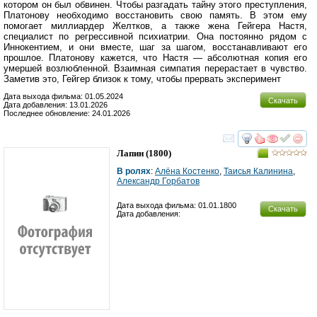
котором он был обвинен. Чтобы разгадать тайну этого преступления,
Платонову необходимо восстановить свою память. В этом ему
помогает миллиардер Желтков, а также жена Гейгера Настя,
специалист по регрессивной психиатрии. Она постоянно рядом с
Иннокентием, и они вместе, шаг за шагом, восстанавливают его
прошлое. Платонову кажется, что Настя — абсолютная копия его
умершей возлюбленной. Взаимная симпатия перерастает в чувство.
Заметив это, Гейгер близок к тому, чтобы прервать эксперимент
Дата выхода фильма: 01.05.2024
Скачать
Дата добавления: 13.01.2026
Последнее обновление: 24.01.2026
смотреть
инте
Лапин
(1800)
В ролях
:
Алёна Костенко
,
Таисья Калинина
,
Александр Горбатов
Дата выхода фильма: 01.01.1800
Скачать
Дата добавления: