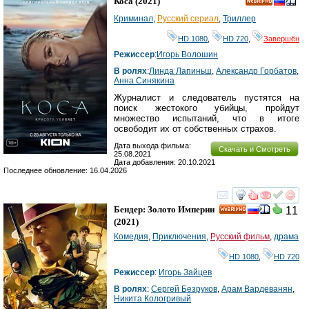
Коса
(2021)
HD
Криминал
,
Русский сериал
,
Триллер
HD 1080
,
HD 720
,
Завершён
Режиссер
:
Игорь Волошин
В ролях
:
Линда Лапиньш
,
Александр Горбатов
,
Анна Синякина
Журналист и следователь пустятся на
поиск жестокого убийцы, пройдут
множество испытаний, что в итоге
освободит их от собственных страхов.
Дата выхода фильма:
Скачать и Смотреть
25.08.2021
Дата добавления: 20.10.2021
Последнее обновление: 16.04.2026
смотреть
инте
Бендер: Золото Империи
11
HD
(2021)
Комедия
,
Приключения
,
Русский фильм
,
драма
HD 1080
,
HD 720
Режиссер
:
Игорь Зайцев
В ролях
:
Сергей Безруков
,
Арам Вардеванян
,
Никита Кологривый