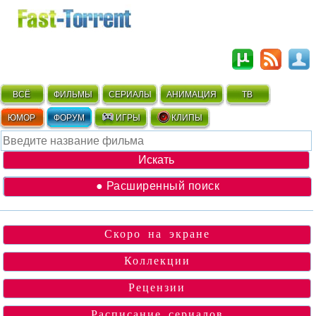
ВСЁ
ФИЛЬМЫ
СЕРИАЛЫ
АНИМАЦИЯ
ТВ
ЮМОР
ФОРУМ
ИГРЫ
КЛИПЫ
● Расширенный поиск
Скоро на экране
Коллекции
Рецензии
Расписание сериалов