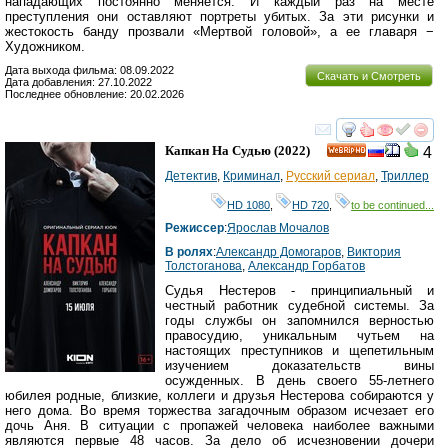
нападающих постоянно меняется. И каждый раз на месте
преступления они оставляют портреты убитых. За эти рисунки и
жестокость банду прозвали «Мертвой головой», а ее главаря −
Художником.
Дата выхода фильма: 08.09.2022
Скачать и Смотреть
Дата добавления: 27.10.2022
Последнее обновление: 20.02.2026
смотреть
инте
Капкан На Судью
(2022)
4
HD
Детектив
,
Криминал
,
Русский сериал
,
Триллер
HD 1080
,
HD 720
,
to be continued...
Режиссер
:
Ярослав Мочалов
В ролях
:
Александр Домогаров
,
Виктория
Толстоганова
,
Александр Горбатов
Судья Нестеров - принципиальный и
честный работник судебной системы. За
годы службы он запомнился верностью
правосудию, уникальным чутьем на
настоящих преступников и щепетильным
изучением доказательств вины
осужденных. В день своего 55-летнего
юбилея родные, близкие, коллеги и друзья Нестерова собираются у
него дома. Во время торжества загадочным образом исчезает его
дочь Аня. В ситуации с пропажей человека наиболее важными
являются первые 48 часов. За дело об исчезновении дочери