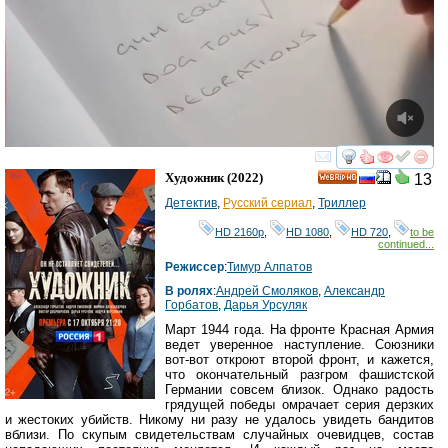
смотреть
инте
Художник
(2022)
13
HD
Детектив
,
Русский сериал
,
Триллер
HD 2160р
,
HD 1080
,
HD 720
,
to be
continued...
Режиссер
:
Тимур Алпатов
В ролях
:
Андрей Смоляков
,
Александр
Горбатов
,
Дарья Урсуляк
Март 1944 года. На фронте Красная Армия
ведет уверенное наступление. Союзники
вот-вот откроют второй фронт, и кажется,
что окончательный разгром фашистской
Германии совсем близок. Однако радость
грядущей победы омрачает серия дерзких
и жестоких убийств. Никому ни разу не удалось увидеть бандитов
вблизи. По скупым свидетельствам случайных очевидцев, состав